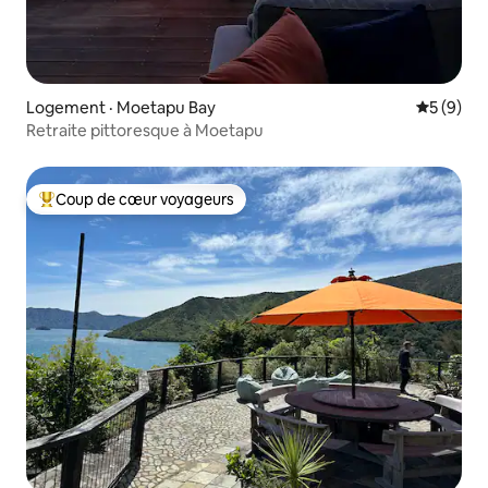
Logement · Moetapu Bay
Note moy
5 (9)
Retraite pittoresque à Moetapu
Coup de cœur voyageurs
Coup de cœur voyageurs parmi les plus aimés