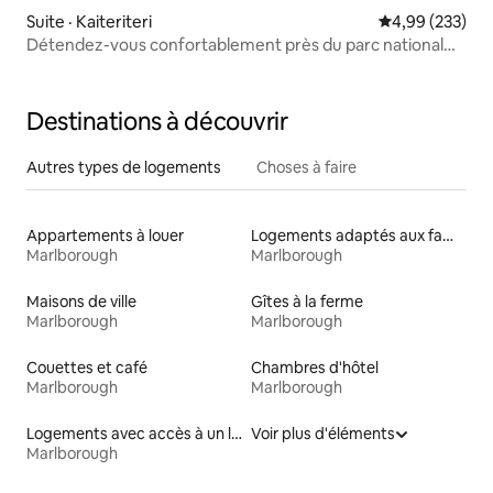
Suite · Kaiteriteri
Note moyenne 
4,99 (233)
Détendez-vous confortablement près du parc national
Abel Tasman
Destinations à découvrir
Autres types de logements
Choses à faire
Appartements à louer
Logements adaptés aux familles à louer
Marlborough
Marlborough
Maisons de ville
Gîtes à la ferme
Marlborough
Marlborough
Couettes et café
Chambres d'hôtel
Marlborough
Marlborough
Logements avec accès à un lac
Voir plus d'éléments
Marlborough