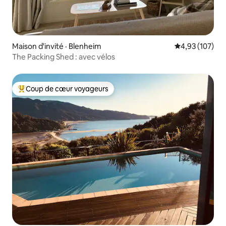
Maison d'invité · Blenheim
Note moyenne 
4,93 (107)
The Packing Shed : avec vélos
Coup de cœur voyageurs
Coup de cœur voyageurs parmi les plus aimés