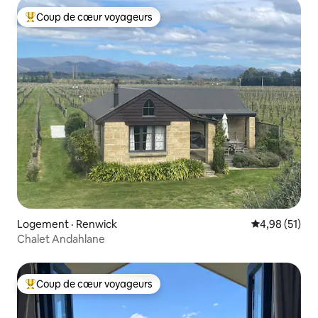
Coup de cœur voyageurs
Coup de cœur voyageurs parmi les plus aimés
Logement · Renwick
Note moyenne
4,98 (51)
Chalet Andahlane
Coup de cœur voyageurs
Coup de cœur voyageurs parmi les plus aimés