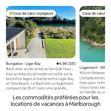
Coup de cœur voyageurs
Coup de cœur vo
Coup de cœur voyageurs parmi les plus aimés
Coup de cœur vo
Bungalow · Ligar Bay
Note moyenne de 4,96 sur 5, 3
4,96 (331)
Logement · What
Bach avec accès privé au bord de l'eau +
ay
Ahuriri Hideaway
2 kayaks
Kiwi architectural moderne niché sur le
L'emplacement pri
bord d'un lagon à marée entre Ligar Bay
l'eau pour votre 
et Tata Beach. Le Bach est un logement
(vous l'avez bien m
compact de 55 m² avec une grande
en famille ou votre lun
terrasse abritée et couverte avec du
Les commodités préférées pour les
êtes à la recherche
soleil toute la journée. Une chambre
avec une plage se
principale est reliée à un salon compact
locations de vacances à Marlborough
grande terrasse en
et à une salle de bains privative, à une
maison a tout cela