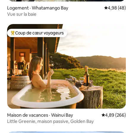
Logement · Whatamango Bay
Note moyenne
4,98 (48)
Vue sur la baie
Coup de cœur voyageurs
Coup de cœur voyageurs parmi les plus aimés
Maison de vacances · Wainui Bay
Note moyenne 
4,89 (266)
Little Greenie, maison passive, Golden Bay