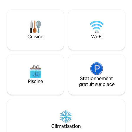
salle à manger et à une cuisine de
est trop belle pou
chaque côté, toutes avec une vue
Emballez une cann
complète sur l'eau et le lagon. Il y a une
un leurre depuis v
capsule de couchage séparée avec un lit
une plate-forme fl
Queen size à 2 mètres de l'habitation
et tentez votre c
principale pour 2 personnes
dîner frais, ou uti
supplémentaires. Incroyable deuxième
Cuisine
Wi-Fi
en regardant le co
douche extérieure chaude sous les
arbres.
Stationnement
Piscine
gratuit sur place
Climatisation