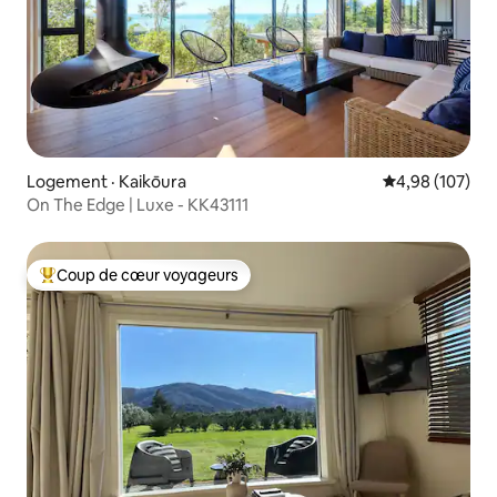
Logement · Kaikōura
Note moyenne 
4,98 (107)
On The Edge | Luxe - KK43111
Coup de cœur voyageurs
Coup de cœur voyageurs parmi les plus aimés