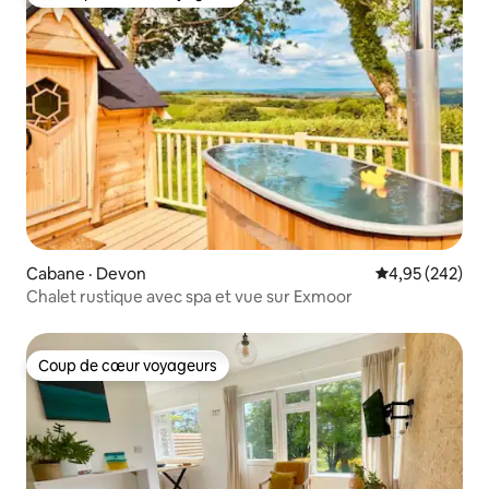
Coup de cœur voyageurs parmi les plus aimés
Cabane · Devon
Note moyenne 
4,95 (242)
Chalet rustique avec spa et vue sur Exmoor
Coup de cœur voyageurs
Coup de cœur voyageurs