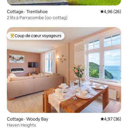
Cottage · Trentishoe
Note moyenne
4,96 (26)
2 lits à Parracombe (oc-cottag)
Coup de cœur voyageurs
Coup de cœur voyageurs parmi les plus aimés
Cottage · Woody Bay
Note moyenne
4,97 (36)
Haven Heights