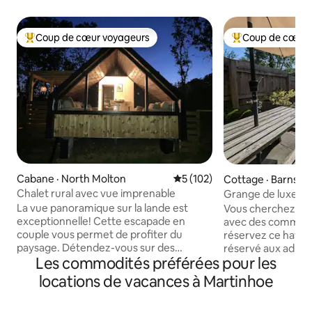
Coup de cœur voyageurs
Coup de cœur 
Coup de cœur voyageurs parmi les plus aimés
Coup de cœur voy
Cabane · North Molton
Note moyenne de 5 sur 5, 1
5 (102)
Cottage · Barnsta
Chalet rural avec vue imprenable
Grange de luxe·Tr
lit·Terrasse·Exmoo
La vue panoramique sur la lande est
Vous cherchez un 
exceptionnelle! Cette escapade en
avec des commodit
couple vous permet de profiter du
réservez ce havre
paysage. Détendez-vous sur des
réservé aux adult
Les commodités préférées pour les
canapés confortables en regardant par
compagnie! Profit
la fenêtre ou relaxez-vous dans le spa
luxueuses, y comp
locations de vacances à Martinhoe
avec le foyer. Vous pouvez rencontrer
bienvenue avec du
nos alpagas. Plages exceptionnelles du
d'autres friandises