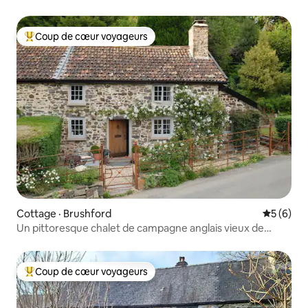
Coup de cœur voyageurs
Coup de cœur voyageurs parmi les plus aimés
Cottage · Brushford
Note moy
5 (6)
Un pittoresque chalet de campagne anglais vieux de
300 ans
Coup de cœur voyageurs
Coup de cœur voyageurs parmi les plus aimés