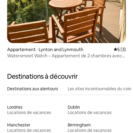
Appartement · Lynton and Lynmouth
Note moy
5 (3)
Watersmeet Watch – Appartement de 2 chambres avec
vue sur la rivière à T
Destinations à découvrir
Destinations aux alentours
Les sites incontournables du coin
Londres
Dublin
Locations de vacances
Locations de vacances
Manchester
Birmingham
Locations de vacances
Locations de vacances