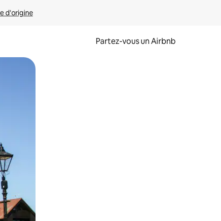
e d'origine
Partez-vous un Airbnb
et en les faisant glisser.