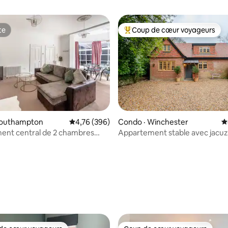
te
Coup de cœur voyageurs
te
Coup de cœur voyageurs parmi 
Southampton
Note moyenne de 4,76 sur 5, 396 commentai
4,76 (396)
Condo · Winchester
N
ent central de 2 chambres
Appartement stable avec jacuz
artier recherché de St. 4
Winchester
sur 5, 114 commentaires