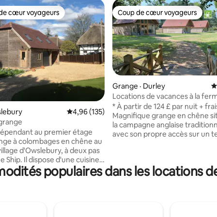
de cœur voyageurs
Coup de cœur voyageurs
cœur voyageurs parmi les plus aimés
Coup de cœur voyageurs
Grange · Durley
N
Locations de vacances à la fer
sur 5, 375 commentaires
Nettlebed, Grange 1 sur 3
* À partir de 124 £ par nuit + fra
slebury
Note moyenne de 4,96 sur 5, 135 commentai
4,96 (135)
Magnifique grange en chêne si
 grange
la campagne anglaise traditionn
dépendant au premier étage
avec son propre accès sur un t
nge à colombages en chêne au
15 acres composé d'un bois priv
illage d'Owslebury, à deux pas
pâturages, à l'écart de la route 
 Ship. Il dispose d'une cuisine
pour la paix et la tranquillité. Le
odités populaires dans les locations d
in repas, d'une salle de bains
voyageurs peuvent profiter d'i
he et d'un espace de vie avec
pour se détendre et d'une vue s
it double ou des lits jumeaux.
chevaux qui paissent et sur les 
e comprend une plaque de
venues de la faune britannique
 deux feux, un réfrigérateur, un
seulement 4 minutes en voiture
cro-ondes combiné, une
ville marchande de Bishops Wa