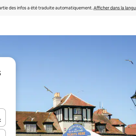
rtie des infos a été traduite automatiquement. 
Afficher dans la langu
s
utilisant les flèches vers le haut et vers le bas, ou en appuyant dessus 