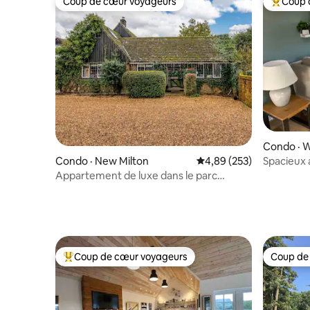
Coup de cœur voyageurs
Coup 
Coup de cœur voyageurs
Coup de 
Condo · 
Condo · New Milton
Note moyenne de 4,89 
4,89 (253)
Spacieux 
chambres 
Appartement de luxe dans le parc
national de New Forest
Coup de cœur voyageurs
Coup de
Coup de cœur voyageurs parmi les plus aimés
Coup de