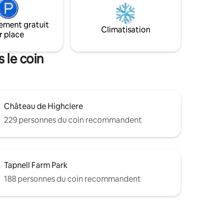
un logement préféré des voyageurs :
èbre
« un séjour emblématique en bord de
endre à
ement gratuit
mer » et « une escapade parfaite pour se
Climatisation
r place
détendre ». Animaux acceptés avec
stationnement pour deux, parfait pour
les familles, les couples ou les amis.
 le coin
Château de Highclere
229 personnes du coin recommandent
Tapnell Farm Park
188 personnes du coin recommandent