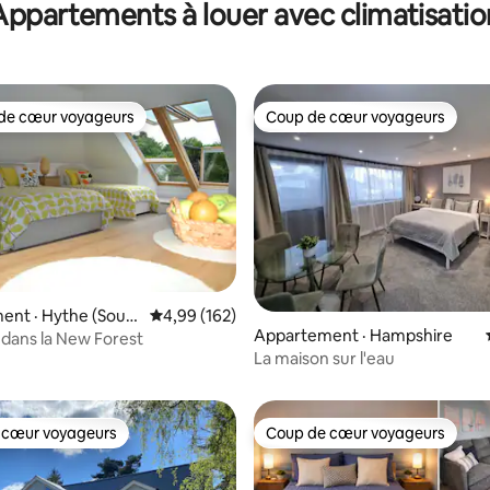
Appartements à louer avec climatisatio
 jeux
de cœur voyageurs
Coup de cœur voyageurs
cœur voyageurs parmi les plus aimés
Coup de cœur voyageurs
ent · Hythe (Sout
Note moyenne de 4,99 sur 5, 162 commentai
4,99 (162)
Appartement · Hampshire
)
dans la New Forest
 sur 5, 44 commentaires
La maison sur l'eau
 cœur voyageurs
Coup de cœur voyageurs
 cœur voyageurs
Coup de cœur voyageurs