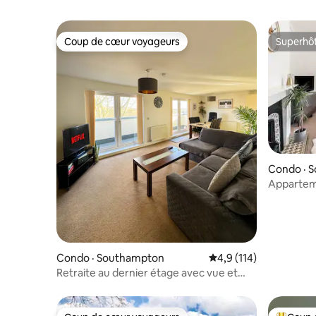
Coup de cœur voyageurs
Superhô
Coup de cœur voyageurs
Superhô
Condo · 
Appartem
dans le qu
Condo · Southampton
Note moyenne de 4,9 
4,9 (114)
Retraite au dernier étage avec vue et
stationnement gratuit