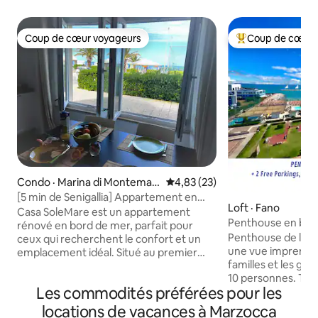
Coup de cœur voyageurs
Coup de cœur 
Coup de cœur voyageurs
Coup de cœur voy
Condo · Marina di Montemar
Note moyenne de 4,83 sur 5, 
4,83 (23)
ciano
[5 min de Senigallia] Appartement en
Loft · Fano
bord de mer, parking gratuit
Casa SoleMare est un appartement
Penthouse en bor
rénové en bord de mer, parfait pour
pour les familles
Penthouse de luxe
ceux qui recherchent le confort et un
une vue imprenabl
emplacement idéal. Situé au premier
familles et les gr
étage surélevé, il dispose d'une cuisine
10 personnes. TOUT INCLUS : • Plage
entièrement équipée, de la
Les commodités préférées pour les
privée devant la maison : avec
climatisation, du Wi-Fi et d'une laveuse.
9 chaises longues 
À seulement 20 m des plages gratuites,
locations de vacances à Marzocca