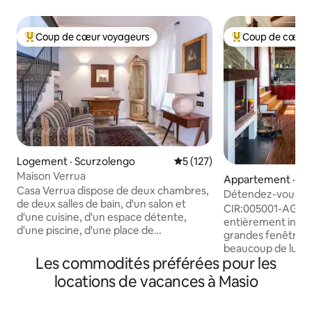
Coup de cœur voyageurs
Coup de cœur 
Coup de cœur voyageurs parmi les plus aimés
Coup de cœur voy
Logement · Scurzolengo
Note moyenne de 5 sur 5, 1
5 (127)
Maison Verrua
Appartement · Mo
Casa Verrua dispose de deux chambres,
o D'asti
Détendez-vous d
de deux salles de bain, d'un salon et
spacieux au-dessu
CIR:005001-AGR0
d'une cuisine, d'un espace détente,
entièrement indé
d'une piscine, d'une place de
grandes fenêtres q
stationnement et d'une borne de
beaucoup de lumièr
recharge pour véhicules électriques (en
Les commodités préférées pour les
dispose d'une très
supplément). La piscine est partagée
et douche. Il y a
locations de vacances à Masio
avec nos deux autres établissements,
avec des lits queen
Casa Clementina et Belavista. Les
L'appartement a 
chambres donnent sur deux grandes