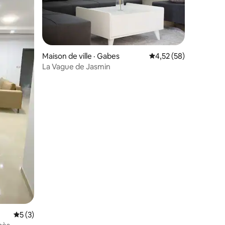
Maison de ville · Gabes
Note moyenne de 4,52
4,52 (58)
La Vague de Jasmin
res
Note moyenne de 5 sur 5, 3 commentaires
5 (3)