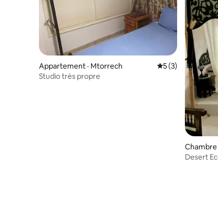
Appartement · Mtorrech
Note moyenne de 
5 (3)
Studio très propre
Chambre p
l
Desert E
El Khil