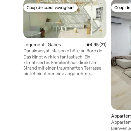
Coup de cœur voyageurs
Coup de
Coup de cœur voyageurs
Coup de
Logement · Gabes
Note moyenne de 4,95
4,95 (21)
Dar almasyaf, Maison d'hôte au Bord de
Mer.
Das klingt wirklich fantastisch! Ein
klimatisiertes Familienhaus direkt am
Strand mit einer traumhaften Terrasse
bietet nicht nur eine angenehme
Temperatur, sondern auch die
Möglichkeit, die frische Meeresbrise zu
genießen. Die kostenlosen Parkplätze
sind sehr praktisch und das kostenlose
WLAN ermöglicht es Ihnen, mit Ihren
Lieben in Verbindung zu bleiben oder
Ihre Urlaubsfotos mit anderen zu teilen.
Appartem
Es scheint, als hätten Sie alle
Appartem
Annehmlichkeiten, um einen
Bienvenu
unvergesslichen Aufenthalt zu haben.