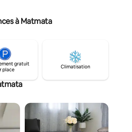
ahara est à
tes de
ances à Matmata
ement gratuit
Climatisation
r place
Matmata