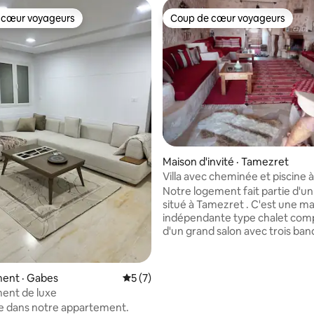
 cœur voyageurs
Coup de cœur voyageurs
 cœur voyageurs
Coup de cœur voyageurs
 sur 5, 21 commentaires
Maison d'invité · Tamezret
Villa avec cheminée et piscine à
Tamezret
Notre logement fait partie d'un 
situé à Tamezret . C'est une m
indépendante type chalet co
d'un grand salon avec trois banquettes
et d'une cheminée,d'une cham
coucher berbère, d'une 2eme
double avec vue sur le village e
ent · Gabes
Note moyenne de 5 sur 5, 7 commentai
5 (7)
3eme chambre avec deux lits single.
ent de luxe
L'accès à la piscine du gîte est li
e dans notre appartement.
jacuzzi est payant. Le musée b