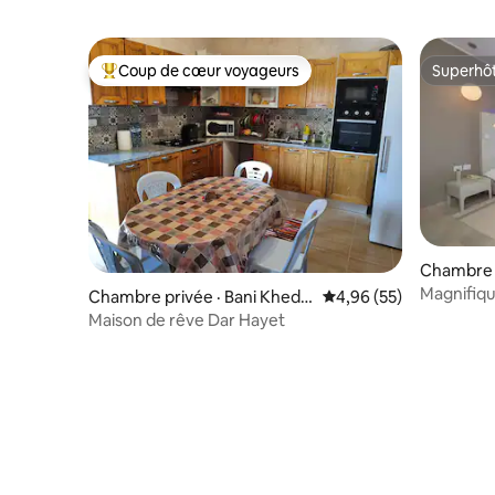
Coup de cœur voyageurs
Superhô
Coup de cœur voyageurs parmi les plus aimés
Superhô
Chambre d
Magnifiq
Chambre privée · Bani Khedd
Note moyenne de 4,96
4,96 (55)
ache
Maison de rêve Dar Hayet