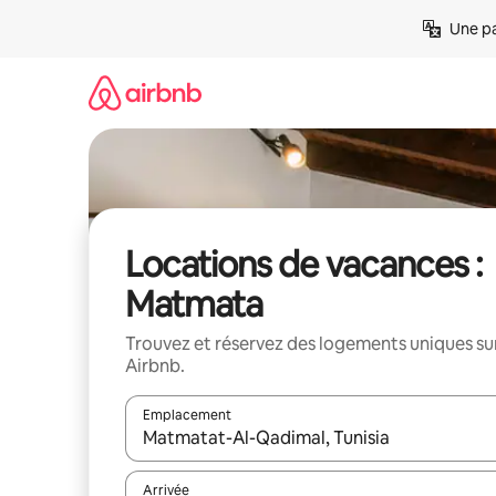
Aller
Une pa
directement
au
contenu
Locations de vacances :
Matmata
Trouvez et réservez des logements uniques su
Airbnb.
Emplacement
Quand les résultats sont affichés, parcourez-les en 
Arrivée