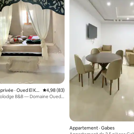
5 sur 5, 3 commentaires
rivée · Oued El Khi
Note moyenne de 4,98 sur 5, 83 commentai
4,98 (83)
colodge B&B — Domaine Oued
Appartement · Gabes