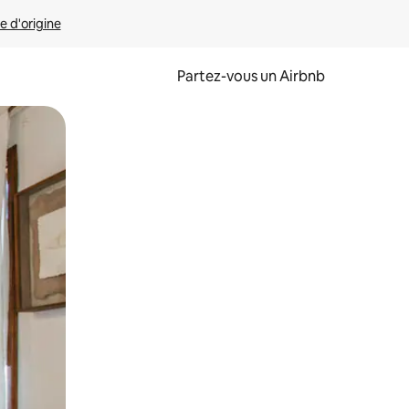
e d'origine
Partez-vous un Airbnb
et en les faisant glisser.