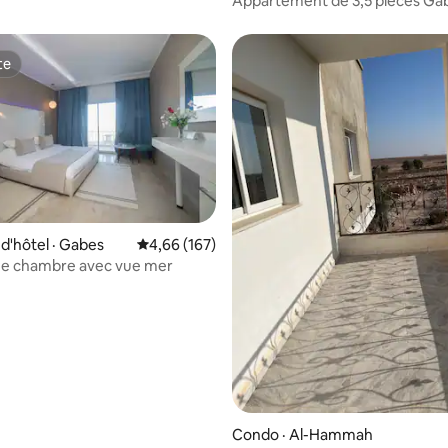
Appartement de 3,5 pièces Ga
te
te
'hôtel · Gabes
Note moyenne de 4,66 sur 5, 167 commentai
4,66 (167)
ue chambre avec vue mer
 sur 5, 55 commentaires
Condo · Al-Hammah