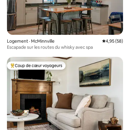
Logement · McMinnville
Note moyenne
4,95 (58)
Escapade sur les routes du whisky avec spa
Coup de cœur voyageurs
Coup de cœur voyageurs parmi les plus aimés