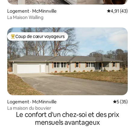
Logement · McMinnville
Note moyenne
4,91 (43)
La Maison Walling
Coup de cœur voyageurs
Coup de cœur voyageurs parmi les plus aimés
Logement · McMinnville
Note moye
5 (35)
La maison du bouvier
Le confort d'un chez-soi et des prix
mensuels avantageux