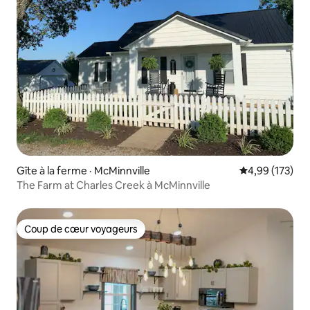
Gîte à la ferme · McMinnville
Note moyenne 
4,99 (173)
The Farm at Charles Creek à McMinnville
Coup de cœur voyageurs
Coup de cœur voyageurs