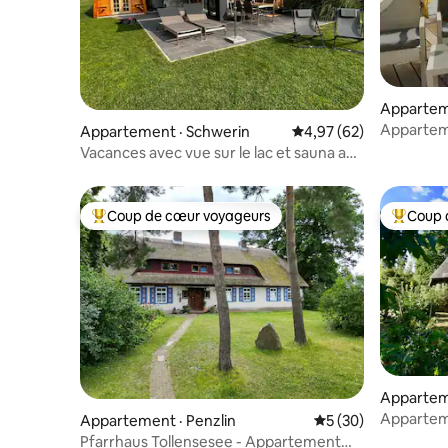
Appartem
Apparteme
Appartement · Schwerin
Note moyenne de 4,97
4,97 (62)
directemen
Vacances avec vue sur le lac et sauna au
bord du lac de Schwerin
Coup de cœur voyageurs
Coup 
Coup de cœur voyageurs parmi les plus aimés
Coup de 
Appartem
Appartem
Appartement · Penzlin
Note moyenne de 5
5 (30)
BehrenSC
Pfarrhaus Tollensesee - Appartement