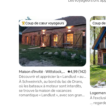
Les voyageurs ont app
Coup de cœur voyageurs
Coup de
Coup de cœur voyageurs parmi les plus aimés
Coup de
Maison d'invité · Wittstock,
Note moyenne de 4,99 
4,99 (142)
Ortsteil Schweinrich
Découvrir et apprécier la « Landlust » au
lac de Dransen
À Schweinrich, au bord du lac de Drans,
où les bateaux à moteur sont interdits,
se trouve la maison de vacances
Logement 
romantique « Landlust », avec son grand
À l'exclu
jardin idyllique, à 100 mètres de la zone
bois avec
... regard
de baignade. Hangar à bateaux avec