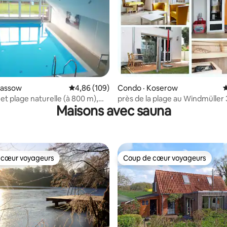
 sur 5, 83 commentaires
Dassow
Note moyenne de 4,86 sur 5, 109 commentai
4,86 (109)
Condo · Koserow
N
et plage naturelle (à 800 m),
près de la plage au Windmüller 
Maisons avec sauna
cluse
(terrasse et sauna)
 cœur voyageurs
Coup de cœur voyageurs
 cœur voyageurs
Coup de cœur voyageurs