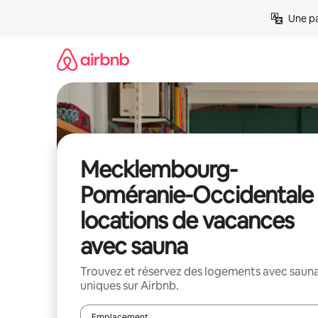
Aller
Une pa
directement
au
contenu
Mecklembourg-
Poméranie-Occidentale 
locations de vacances
avec sauna
Trouvez et réservez des logements avec saun
uniques sur Airbnb.
Emplacement