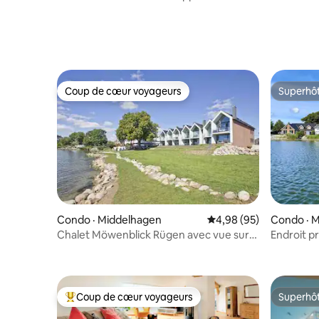
LINDE
Coup de cœur voyageurs
Superhô
Coup de cœur voyageurs
Superhô
Condo · Middelhagen
Note moyenne de 4,98
4,98 (95)
Condo · 
Chalet Möwenblick Rügen avec vue sur
Endroit p
mer, sauna, cheminée
Rügen av
Coup de cœur voyageurs
Superhô
Coup de cœur voyageurs parmi les plus aimés
Superhô