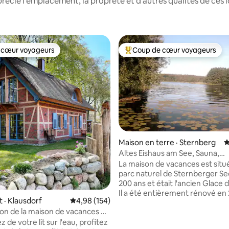
récié l'emplacement, la propreté et d'autres qualités de ces
 cœur voyageurs
Coup de cœur voyageurs
 cœur voyageurs
Coup de cœur voyageurs parmi 
Maison en terre · Sternberg
N
Altes Eishaus am See, Sauna,
sur 5, 142 commentaires
Kamin,Kanu,SUP,Boot
La maison de vacances est situ
parc naturel de Sternberger Se
200 ans et était l'ancien Glace 
Il a été entièrement rénové en 20
· Klausdorf
Note moyenne de 4,98 sur 5, 154 commentai
4,98 (154)
sauna, le canoë, le bateau à ram
sion de la maison de vacances en
stand-up paddle ainsi qu'une ta
 toit de chaume et vue sur l'eau
ez de votre lit sur l'eau, profitez
ping-pong et le badminton peu