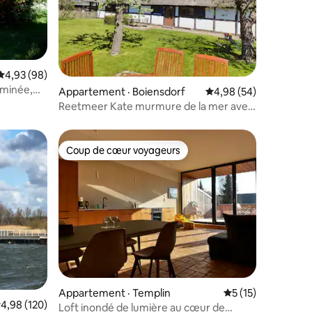
Note moyenne de 4,93 sur 5, 98 commentaires
4,93 (98)
res
eminée,
Appartement · Boiensdorf
Note moyenne de 4,98
4,98 (54)
Reetmeer Kate murmure de la mer avec
sauna et spa
Coup de cœur voyageurs
Coup de cœur voyageurs
res
Appartement · Templin
Note moyenne de 
5 (15)
ote moyenne de 4,98 sur 5, 120 commentaires
4,98 (120)
Loft inondé de lumière au cœur de