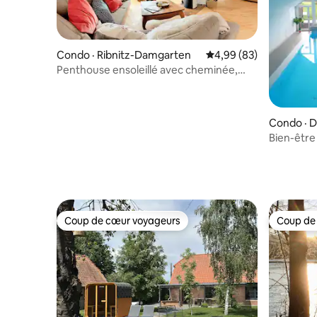
Condo · Ribnitz-Damgarten
Note moyenne de 4,99
4,99 (83)
Penthouse ensoleillé avec cheminée,
sauna et terrasse
Condo · 
Bien-être 
piscine in
Coup de cœur voyageurs
Coup de
Coup de cœur voyageurs
Coup de