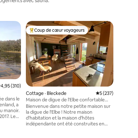
 logements avec sauna.
Cottage 
Coup de cœur voyageurs
Coup de
les plus aimés
Coup de cœur voyageurs parmi les plus aimés
Coup de
Nature, l
brandebo
Repos, s
et détente ! Nous louons not
naturel p
100 km de
confortab
louées i
des familles ou
située au
ote moyenne de 4,95 sur 5, 310 commentaires
4,95 (310)
Il est en
Cottage · Bleckede
Note moyenne de 5 
5 (237)
moins 7 la
ée dans le
des œufs 
Maison de digue de l'Elbe confortable
enland, a
bois avec
avec sauna et cheminée
Bienvenue dans notre petite maison sur
du manoir.
magnifiqu
la digue de l'Elbe ! Notre maison
17. Le
d'habitation et la maison d'hôtes
res
es, le
indépendante ont été construites en
ble de
2021. La maison d'hôtes est très
vent être
confortable et élégante avec de