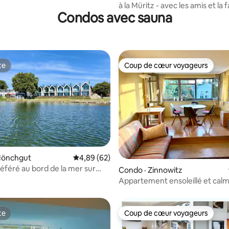
à la Müritz - avec les amis et la f
Condos avec sauna
te
Coup de cœur voyageurs
te
Coup de cœur voyageurs
 sur 5, 95 commentaires
Mönchgut
Note moyenne de 4,89 sur 5, 62 commentai
4,89 (62)
référé au bord de la mer sur
Condo · Zinnowitz
ec sauna et cheminée
Appartement ensoleillé et calm
de la plage et du centre
te
Coup de cœur voyageurs
te
Coup de cœur voyageurs