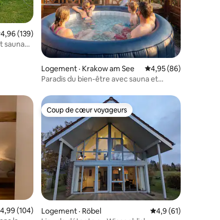
res
ote moyenne de 4,96 sur 5, 139 commentaires
4,96 (139)
t sauna
Logement · Krakow am See
Note moyenne de 4,95
4,95 (86)
Paradis du bien-être avec sauna et
jacuzzi
Coup de cœur voyageurs
les plus aimés
Coup de cœur voyageurs
res
ote moyenne de 4,99 sur 5, 104 commentaires
4,99 (104)
Logement · Röbel
Note moyenne de 4,
4,9 (61)