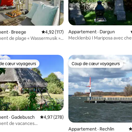
Appartement · Dargun
ent · Breege
Note moyenne de 4,92 sur 5, 117 commentai
4,92 (117)
Mecklenbü I Mariposa avec ch
nt de plage « Wassermusik » -
 sur 5, 62 commentaires
sauna et bain à remous
t sur la plage !
de cœur voyageurs
Coup de cœur voyageurs
cœur voyageurs parmi les plus aimés
Coup de cœur voyageurs
ent · Gadebusch
Note moyenne de 4,97 sur 5, 278 commentai
4,97 (278)
ent de vacances
 sur 5, 30 commentaires
HLAF I
Appartement · Rechlin
N