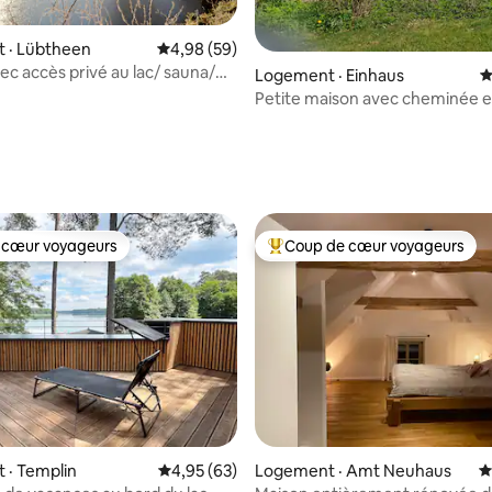
 · Lübtheen
Note moyenne de 4,98 sur 5, 59 commentai
4,98 (59)
ec accès privé au lac/ sauna/
 sur 5, 19 commentaires
Logement · Einhaus
N
jardin
Petite maison avec cheminée e
dans la nature
 cœur voyageurs
Coup de cœur voyageurs
 cœur voyageurs
Coup de cœur voyageurs parmi 
sur 5, 138 commentaires
 · Templin
Note moyenne de 4,95 sur 5, 63 commentai
4,95 (63)
Logement · Amt Neuhaus
N