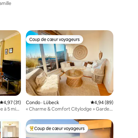
amille
l'Uckermark
Coup de cœur voyageurs
Coup de cœur voyageurs
res
Note moyenne de 4,97 sur 5, 31 commentaires
4,97 (31)
Condo · Lübeck
Note moyenne de 4,94
4,94 (89)
e à 5 min
« Charme & Comfort Citylodge » Garden
Terrace Spa
Coup de cœur voyageurs
Coup de cœur voyageurs parmi les plus aimés