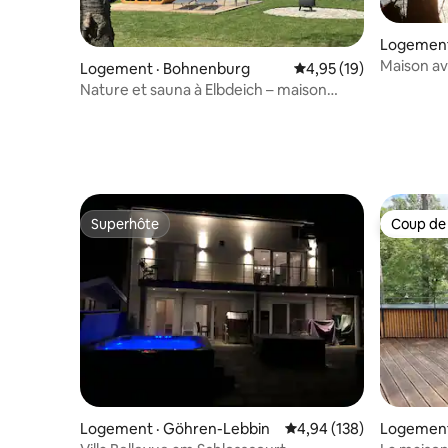
Logement
Maison av
Logement · Bohnenburg
Note moyenne de 4,95
4,95 (19)
pontons/ 
Nature et sauna à Elbdeich – maison
moderne
Superhôte
Coup de
Superhôte
Coup de
Logement · Göhren-Lebbin
Note moyenne de 4,94 
4,94 (138)
Logement