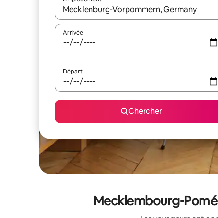
Quand les résultats sont affichés, parcourez-les en 
Arrivée
Départ
Chercher
Mecklembourg-Poméran