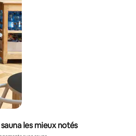
et en les faisant glisser.
sauna les mieux notés