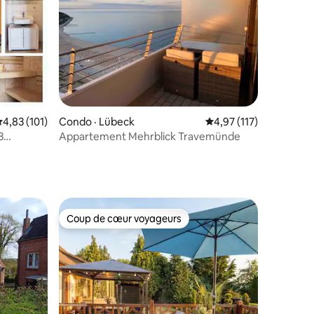
res
ote moyenne de 4,83 sur 5, 101 commentaires
4,83 (101)
Condo · Lübeck
Note moyenne de 4,97
4,97 (117)
3
Appartement Mehrblick Travemünde
Coup de cœur voyageurs
Coup de cœur voyageurs