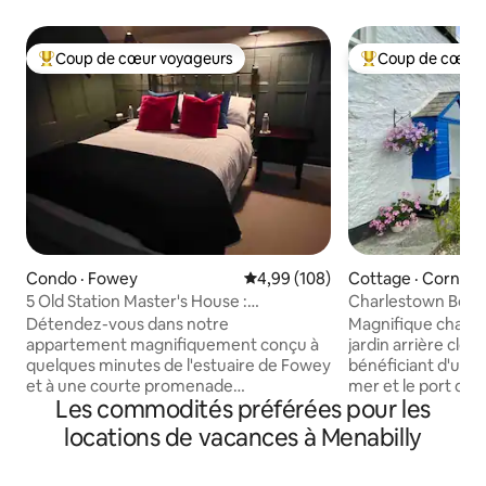
Coup de cœur voyageurs
Coup de cœur 
Coup de cœur voyageurs parmi les plus aimés
Coup de cœur voy
Condo · Fowey
Note moyenne de 4,99 sur 5, 1
4,99 (108)
Cottage · Cornouai
5 Old Station Master's House :
Charlestown Belle 
4 voyageurs, stationnement
port.
Détendez-vous dans notre
Magnifique chalet
appartement magnifiquement conçu à
jardin arrière clos
quelques minutes de l'estuaire de Fowey
bénéficiant d'une 
et à une courte promenade
mer et le port dans
Les commodités préférées pour les
relativement plate au cœur de la ville.
côtiers les plus p
Cet espace accueillant de deux
le port de Charle
locations de vacances à Menabilly
chambres comprend une cuisine
minutes à pied de
entièrement équipée, un salon
restaurants, pubs 