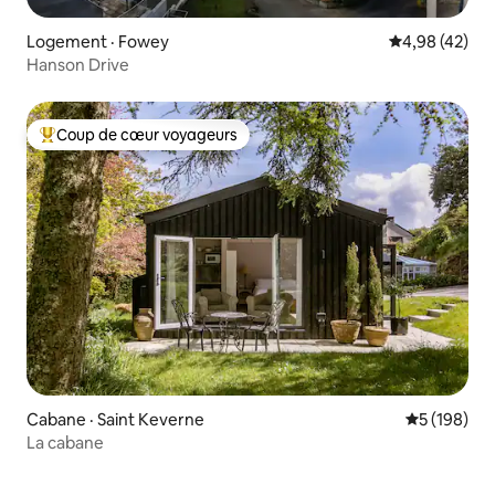
Logement · Fowey
Note moyenne
4,98 (42)
Hanson Drive
Coup de cœur voyageurs
Coup de cœur voyageurs parmi les plus aimés
Cabane · Saint Keverne
Note moyen
5 (198)
La cabane