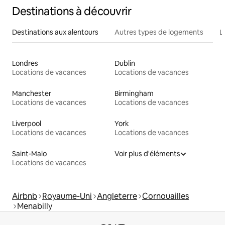
Destinations à découvrir
Destinations aux alentours
Autres types de logements
L
Londres
Dublin
Locations de vacances
Locations de vacances
Manchester
Birmingham
Locations de vacances
Locations de vacances
Liverpool
York
Locations de vacances
Locations de vacances
Saint-Malo
Voir plus d'éléments
Locations de vacances
Airbnb
Royaume-Uni
Angleterre
Cornouailles
Menabilly