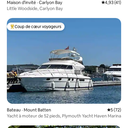
Maison d'invité · Carlyon Bay
Note moyenne
4,93 (41)
Little Woodside, Carlyon Bay
Coup de cœur voyageurs
Coup de cœur voyageurs parmi les plus aimés
Bateau · Mount Batten
Note moye
5 (72)
Yacht à moteur de 52 pieds, Plymouth Yacht Haven Marina