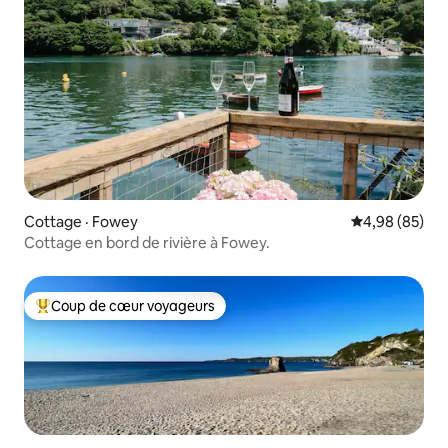
Cottage · Fowey
Note moyenne
4,98 (85)
Cottage en bord de rivière à Fowey.
Coup de cœur voyageurs
Coup de cœur voyageurs parmi les plus aimés