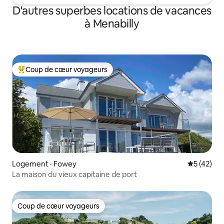
D'autres superbes locations de vacances
à Menabilly
Coup de cœur voyageurs
Coup de cœur voyageurs parmi les plus aimés
Logement · Fowey
Note moye
5 (42)
La maison du vieux capitaine de port
Coup de cœur voyageurs
Coup de cœur voyageurs