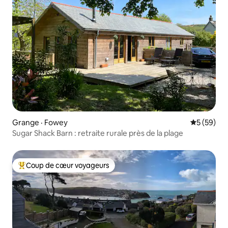
Grange · Fowey
Note moye
5 (59)
Sugar Shack Barn : retraite rurale près de la plage
Coup de cœur voyageurs
Coup de cœur voyageurs parmi les plus aimés