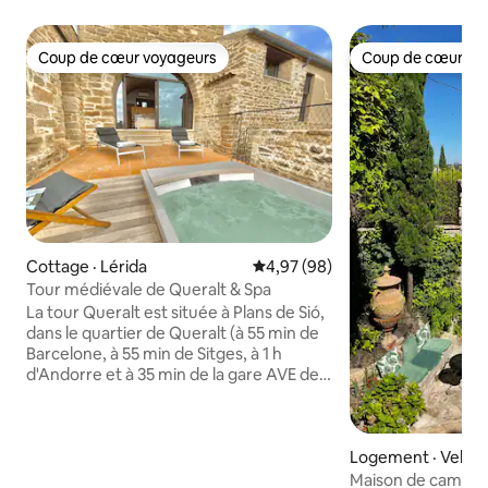
Coup de cœur voyageurs
Coup de cœur vo
Coup de cœur voyageurs
Coup de cœur vo
Cottage · Lérida
Note moyenne de 4,97 sur 5, 
4,97 (98)
Tour médiévale de Queralt & Spa
La tour Queralt est située à Plans de Sió,
dans le quartier de Queralt (à 55 min de
Barcelone, à 55 min de Sitges, à 1 h
d'Andorre et à 35 min de la gare AVE de
Lleida). Cette tour du 16e siècle
entièrement restaurée peut accueillir
jusqu'à 6 personnes (4 adultes dans deux
chambres doubles et 1 adulte ou 2
Logement · Velilla
enfants sur le canapé-lit). Il a des
Maison de campagn