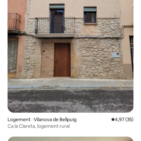
Logement · Vilanova de Bellpuig
Note moyenne
4,97 (35)
Ca la Clareta, logement rural