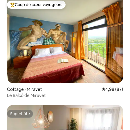
Coup de cœur voyageurs
Coup de cœur voyageurs parmi les plus aimés
Cottage · Miravet
Note moyenne
4,98 (87)
Le Balcó de Miravet
Superhôte
Superhôte