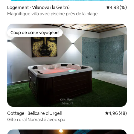
Logement · Vilanova i la Geltrú
Note moyenne
4,93 (15)
Magnifique villa avec piscine près de la plage
Coup de cœur voyageurs
Coup de cœur voyageurs
Cottage · Bellcaire d'Urgell
Note moyenne
4,96 (48)
Gîte rural Namasté avec spa