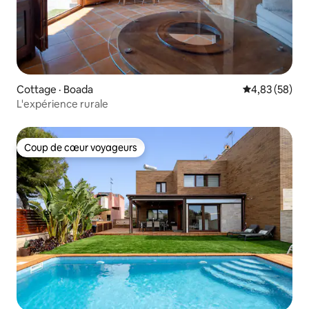
Cottage · Boada
Note moyenne
4,83 (58)
L'expérience rurale
Coup de cœur voyageurs
Coup de cœur voyageurs