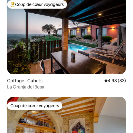
Coup de cœur voyageurs
Coup de cœur voyageurs parmi les plus aimés
Cottage · Cubells
Note moyenne
4,98 (83)
La Granja del Besa
Coup de cœur voyageurs
Coup de cœur voyageurs