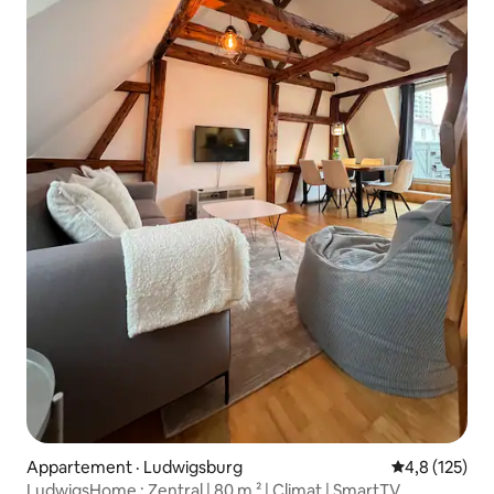
Appartement · Ludwigsburg
Note moyenne
4,8 (125)
LudwigsHome : Zentral | 80 m ² | Climat | SmartTV