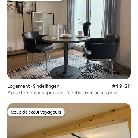
Logement · Sindelfingen
Note moyenn
4,9 (21)
Appartement indépendant meublé avec accès privé
(24h/24)
Coup de cœur voyageurs
Coup de cœur voyageurs