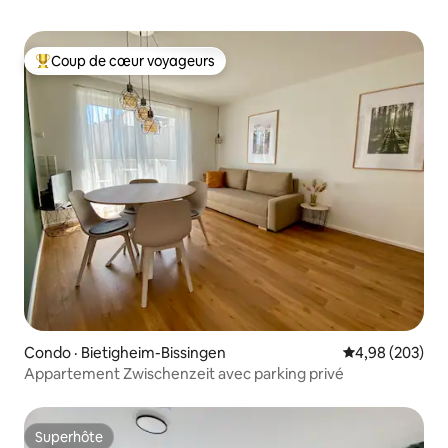
Coup de cœur voyageurs
Coup de cœur voyageurs parmi les plus aimés
Condo · Bietigheim-Bissingen
Note moyenne 
4,98 (203)
Appartement Zwischenzeit avec parking privé
Superhôte
Superhôte