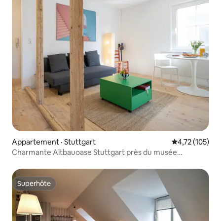
Appartement · Stuttgart
Note moyenne 
4,72 (105)
Charmante Altbauoase Stuttgart près du musée
Mercedes
Superhôte
Superhôte