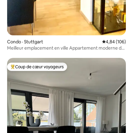
Condo · Stuttgart
Note moyenne 
4,84 (106)
Meilleur emplacement en ville Appartement moderne de
2 pièces Netflix
Coup de cœur voyageurs
Coup de cœur voyageurs parmi les plus aimés