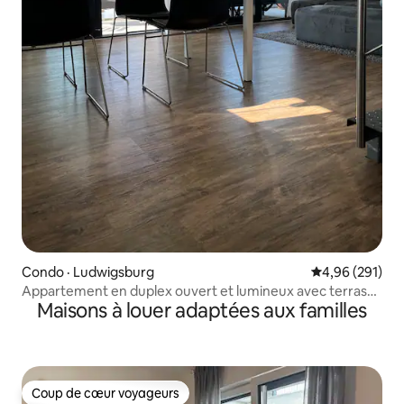
Condo · Ludwigsburg
Note moyenne 
4,96 (291)
Appartement en duplex ouvert et lumineux avec terrasse
Maisons à louer adaptées aux familles
(10P)
Coup de cœur voyageurs
Coup de cœur voyageurs