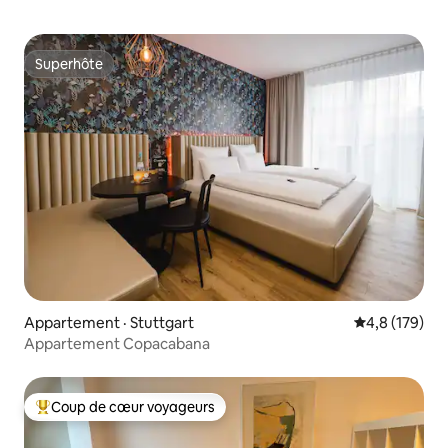
Superhôte
Superhôte
Appartement · Stuttgart
Note moyenne
4,8 (179)
Appartement Copacabana
Coup de cœur voyageurs
Coup de cœur voyageurs parmi les plus aimés