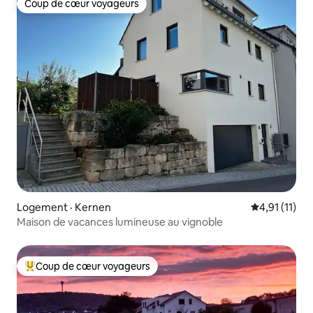
Coup de cœur voyageurs
Coup de cœur voyageurs
Logement · Kernen
Note moyenne
4,91 (11)
Maison de vacances lumineuse au vignoble
Coup de cœur voyageurs
Coup de cœur voyageurs parmi les plus aimés