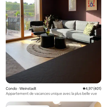
Condo · Weinstadt
Note moyenne 
4,97 (401)
Appartement de vacances unique avec la plus belle vue