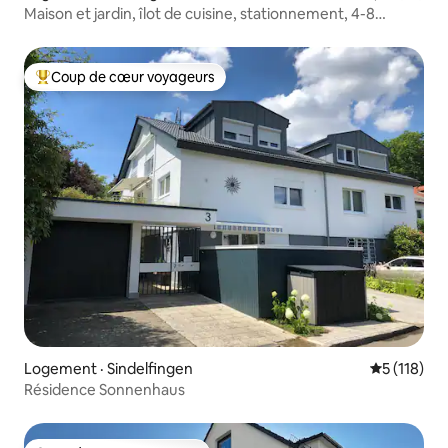
Maison et jardin, îlot de cuisine, stationnement, 4-8
personnes
Coup de cœur voyageurs
Coup de cœur voyageurs parmi les plus aimés
Logement · Sindelfingen
Note moyen
5 (118)
Résidence Sonnenhaus