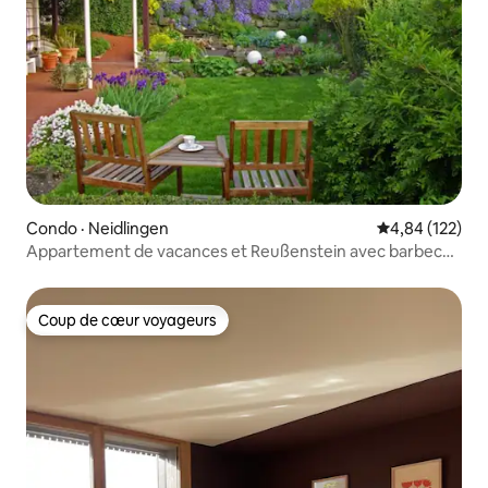
Condo · Neidlingen
Note moyenne 
4,84 (122)
Appartement de vacances et Reußenstein avec barbecue
et grand jardin
Coup de cœur voyageurs
Coup de cœur voyageurs