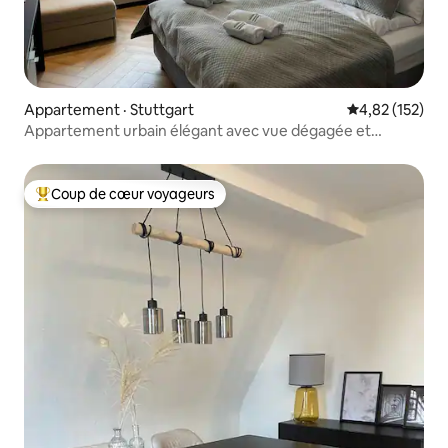
Appartement · Stuttgart
Note moyenne 
4,82 (152)
Appartement urbain élégant avec vue dégagée et
emplacement privilégié
Coup de cœur voyageurs
Coup de cœur voyageurs parmi les plus aimés