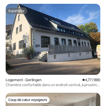
d'autobus
Superhôte
Superhôte
Logement · Gerlingen
Note moyenne 
4,77 (188)
Chambre confortable dans un endroit central, à proximité
de la foire
Coup de cœur voyageurs
Coup de cœur voyageurs