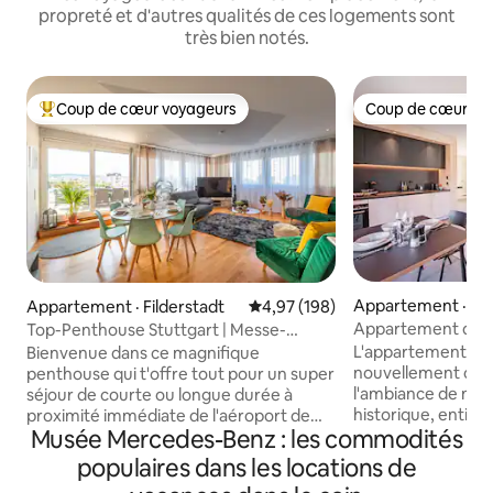
propreté et d'autres qualités de ces logements sont
très bien notés.
Coup de cœur voyageurs
Coup de cœur vo
Coup de cœur voyageurs parmi les plus aimés
Coup de cœur vo
Appartement · Stu
Appartement · Filderstadt
Note moyenne de 4,97 sur 5, 1
4,97 (198)
Appartement des
Top-Penthouse Stuttgart | Messe-
Airport | Terrasse
L'appartement des
Bienvenue dans ce magnifique
nouvellement cons
penthouse qui t'offre tout pour un super
l'ambiance de not
séjour de courte ou longue durée à
historique, entièr
proximité immédiate de l'aéroport de
Musée Mercedes-Benz : les commodités
votre camp de bas
Stuttgart et de la foire : → 4 lits doubles
combine une sensa
king-size → 2 salles de bain → 3 chambres
populaires dans les locations de
avec le confort de
pouvant accueillir jusqu'à 8 personnes →