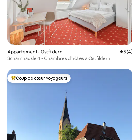
Appartement · Ostfildern
Note moy
5 (4)
Scharnhäusle 4 - Chambres d'hôtes à Ostfildern
Coup de cœur voyageurs
Coup de cœur voyageurs parmi les plus aimés