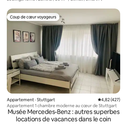
Coup de cœur voyageurs
Coup de cœur voyageurs
Appartement · Stuttgart
Note moyenne 
4,82 (427)
Appartement 1 chambre moderne au cœur de Stuttgart
Musée Mercedes-Benz : autres superbes
locations de vacances dans le coin