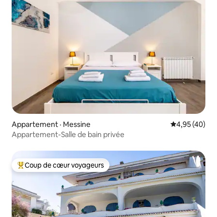
Appartement · Messine
Note moyenne
4,95 (40)
Appartement-Salle de bain privée
Coup de cœur voyageurs
Coup de cœur voyageurs parmi les plus aimés