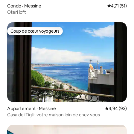
Condo · Messine
Note moyenne
4,71 (51)
Oteri loft
Coup de cœur voyageurs
Coup de cœur voyageurs
Appartement · Messine
Note moyenne
4,94 (93)
Casa dei Tigli : votre maison loin de chez vous