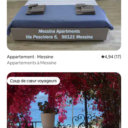
Appartement · Messine
Note moyenne
4,94 (17)
Appartements à Messine
Coup de cœur voyageurs
Coup de cœur voyageurs