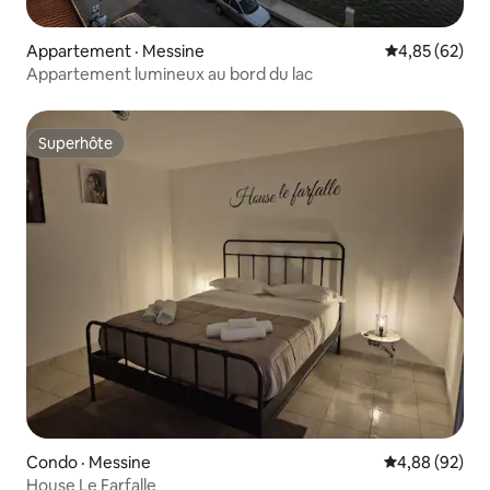
Appartement · Messine
Note moyenne
4,85 (62)
Appartement lumineux au bord du lac
Superhôte
Superhôte
Condo · Messine
Note moyenne
4,88 (92)
House Le Farfalle