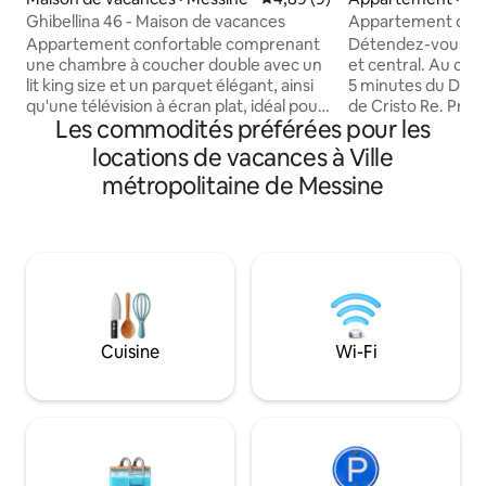
Ghibellina 46 - Maison de vacances
Appartement conf
Appartement confortable comprenant
Détendez-vous da
une chambre à coucher double avec un
et central. Au cœu
lit king size et un parquet élégant, ainsi
5 minutes du Duom
qu'une télévision à écran plat, idéal pour
de Cristo Re. Près
Les commodités préférées pour les
une détente totale. Le salon avec coin
principales attrac
cuisine est également équipé pour
du sanctuaire de 
locations de vacances à Ville
pouvoir dîner sur place. De plus, il est
pourrez profiter 
métropolitaine de Messine
équipé d’un grand téléviseur de 50 po et
sur toute la ville.
d’un canapé-lit pour un éventuel invité
entouré d'un grand jardin,
supplémentaire, sur accord
est bien desservi, 
téléphonique avec l’hôte. Le logement
trouvent des sup
dispose d’une petite terrasse extérieure
pharmacies, des b
privée et est équipé d’une laveuse, de la
boulangeries, un 
climatisation et de radiateurs pour
bars et des restau
assurer un confort maximal.
stationnement est 
Cuisine
Wi-Fi