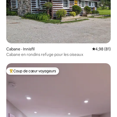
Cabane · Innisfil
Note moyenne
4,98 (81)
Cabane en rondins refuge pour les oiseaux
Coup de cœur voyageurs
Coup de cœur voyageurs parmi les plus aimés