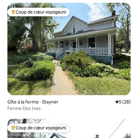
Coup de cœur voyageurs
Coup de cœur voyageurs parmi les plus aimés
Gîte à la ferme · Stayner
Note moye
5 (28)
Ferme Doc Ives
Coup de cœur voyageurs
Coup de cœur voyageurs parmi les plus aimés