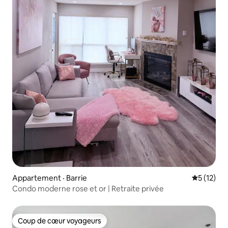
Appartement · Barrie
Note moye
5 (12)
Condo moderne rose et or | Retraite privée
Coup de cœur voyageurs
Coup de cœur voyageurs