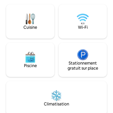
de vie lent, cuisin
stationnement supplémentaire
jouez à des jeux d
disponible dans le stationnement à côté.
des albums, tout e
Barbecue à gaz, foyer, 2x gaz FP, Wifi
oiseaux et les couc
rapide et télévision 77", wshr/dryr.
lac. Promenez-vo
48amp EV pwr. À quelques minutes de la
vélos pour voyageu
Cuisine
Wi-Fi
marina pour la location de Seadoos ou de
Shore. Visitez les 
bateaux. À distance de marche de
brasserie Quayle's
restaurants gastronomiques, de pubs et
au Vetta Spa et e
de magasins. Surf cerf-volant et pêche
villes autour de l
sur glace
Stationnement
Piscine
gratuit sur place
Climatisation