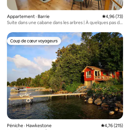
Appartement · Barrie
Note moyenne
4,96 (73)
Suite dans une cabane dans les arbres | À quelques pas du
bord de l'eau de Barrie
Coup de cœur voyageurs
Coup de cœur voyageurs
Péniche · Hawkestone
Note moyenne 
4,76 (215)