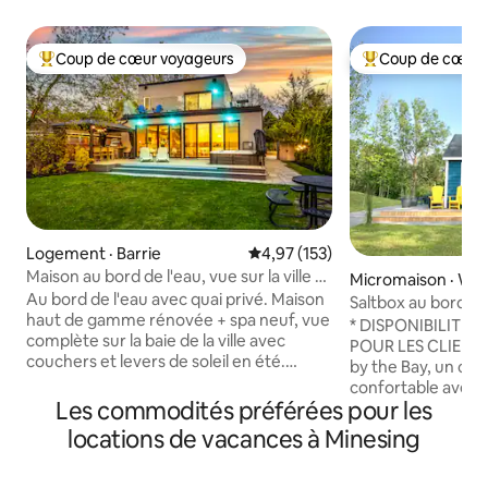
Coup de cœur voyageurs
Coup de cœur 
Coup de cœur voyageurs parmi les plus aimés
Coup de cœur voy
Logement · Barrie
Note moyenne de 4,97 sur 5, 1
4,97 (153)
Maison au bord de l'eau, vue sur la ville et
Micromaison · W
le coucher du soleil, et à quelques pas de
Au bord de l'eau avec quai privé. Maison
Saltbox au bord de 
la plage
haut de gamme rénovée + spa neuf, vue
plages et Vetta
* DISPONIBILITÉS 
complète sur la baie de la ville avec
POUR LES CLIENTS* Bienvenue à Sal
couchers et levers de soleil en été.
by the Bay, un cha
Marches vers la plage et le parc de Minet
confortable avec d
's Point. 4 chambres appropriées et 2
Les commodités préférées pour les
commodités de lux
canapés gigognes (queen size et lits
escapade en coupl
locations de vacances à Minesing
jumeaux) 3 chambres complètes +
petit groupe en fa
sauna, plus de 2400 pieds carrés.
une retraite en solo. Adoptez le 
Stationnement pour 3 voitures,