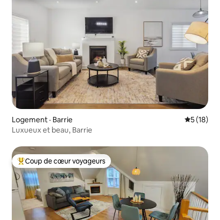
Logement · Barrie
Note moye
5 (18)
Luxueux et beau, Barrie
Coup de cœur voyageurs
Coup de cœur voyageurs parmi les plus aimés