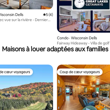
isconsin Dells
Note moyenne de 5 sur 5, 4 commentai
5 (4)
 vue sur la rivière - Dernier
iscines - Animaux acceptés!
sur 5, 268 commentaires
Condo · Wisconsin Dells
Fairway Hideaway - Villa de golf 
Maisons à louer adaptées aux familles
Parc aquatique
de cœur voyageurs
Coup de cœur voyageurs
cœur voyageurs parmi les plus aimés
Coup de cœur voyageurs