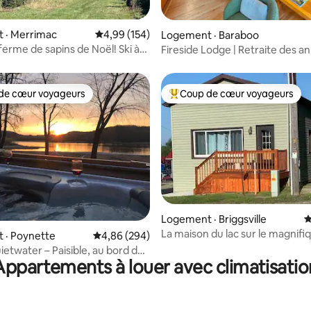
sur 5, 154 commentaires
 · Merrimac
Note moyenne de 4,99 sur 5, 154 commentai
4,99 (154)
Logement · Baraboo
ferme de sapins de Noël! Ski à
Fireside Lodge | Retraite des a
près de Devil's Lake
de cœur voyageurs
Coup de cœur voyageurs
cœur voyageurs parmi les plus aimés
Coup de cœur voyageurs parmi 
Logement · Briggsville
N
sur 5, 104 commentaires
La maison du lac sur le magnifiq
 · Poynette
Note moyenne de 4,86 sur 5, 294 commentai
4,86 (294)
Mason
ietwater – Paisible, au bord de
Appartements à louer avec climatisatio
cs de sable !