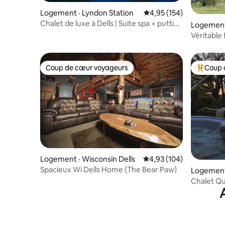
Logement · Lyndon Station
Note moyenne de 4,95 
4,95 (154)
Chalet de luxe à Dells | Suite spa + putting
Logement
green
Véritable 
proximité
Coup de cœur voyageurs
Coup 
Coup de cœur voyageurs
Coup de 
Logement · Wisconsin Dells
Note moyenne de 4,93 
4,93 (104)
Spacieux Wi Dells Home (The Bear Paw)
Logement
Chalet Qu
l'eau, ban