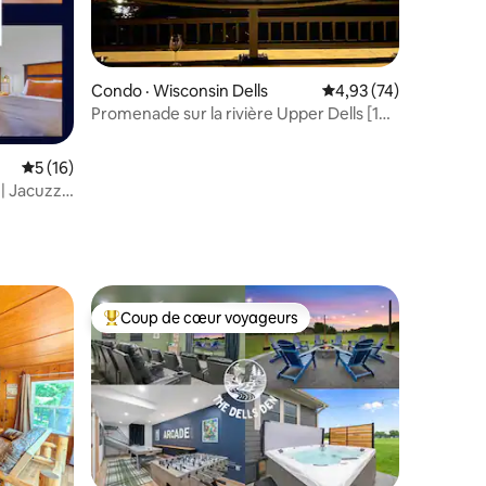
res
Condo · Wisconsin Dells
Note moyenne de 4,93
4,93 (74)
Promenade sur la rivière Upper Dells [1
chambre]
Note moyenne de 5 sur 5, 16 commentaires
5 (16)
| Jacuzzi |
Coup de cœur voyageurs
Coup de cœur voyageurs parmi les plus aimés