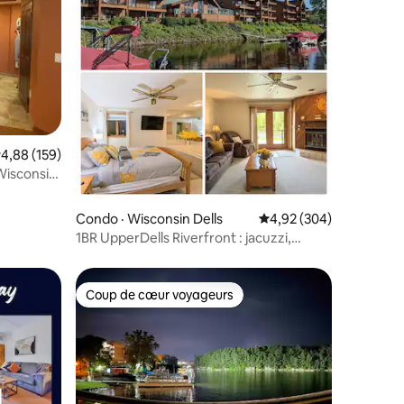
res
ote moyenne de 4,88 sur 5, 159 commentaires
4,88 (159)
Wisconsin
Condo · Wisconsin Dells
Note moyenne de 4,92 
4,92 (304)
1BR UpperDells Riverfront : jacuzzi,
piscine et jacuzzi
Coup de cœur voyageurs
Coup de cœur voyageurs