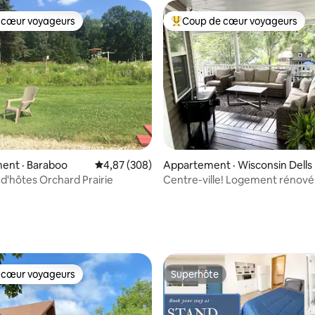
 cœur voyageurs
Coup de cœur voyageurs
 cœur voyageurs
Coup de cœur voyageurs parmi 
ent · Baraboo
Note moyenne de 4,87 sur 5, 308 commentai
4,87 (308)
Appartement · Wisconsin Dells
'hôtes Orchard Prairie
Centre-ville! Logement rénové
Téléviseur extérieur + foyer + j
5 sur 5, 5 commentaires
 cœur voyageurs
Superhôte
 cœur voyageurs
Superhôte