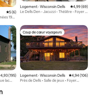
Logement · Wisconsin Dells
Note moyenne de 4,99
4,99 (69)
Le Dells Den - Jacuzzi - Théâtre - Foyer -
res
Note moyenne de 5 sur 5, 6 commentaires
5 (6)
Salle de jeux!
nnées 1930
Coup de cœur voyageurs
les plus aimés
Coup de cœur voyageurs
ote moyenne de 4,93 sur 5, 195 commentaires
4,93 (195)
Logement · Wisconsin Dells
Note moyenne de 4,94 
4,94 (106)
ue lac
Près de Dells • Salle de jeux • Foyer
res
extérieur • Terrasse avec vue sur le
coucher du soleil
n