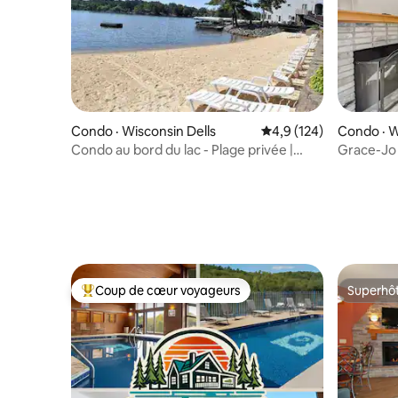
sur votre petite escapade.
Condo · Wisconsin Dells
Note moyenne de 4,9 
4,9 (124)
Condo · W
Condo au bord du lac - Plage privée |
Grace-Jo
Piscine intérieure
Coup de cœur voyageurs
Superhô
Coup de cœur voyageurs parmi les plus aimés
Superhô