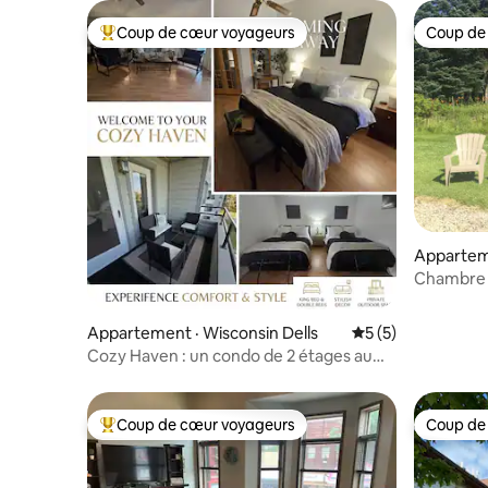
Coup de cœur voyageurs
Coup de
Coup de cœur voyageurs parmi les plus aimés
Coup de
Appartem
Chambre d
Appartement · Wisconsin Dells
Note moyenne de 
5 (5)
Cozy Haven : un condo de 2 étages au
bord du lac Delton
Coup de cœur voyageurs
Coup de
Coup de cœur voyageurs parmi les plus aimés
Coup de