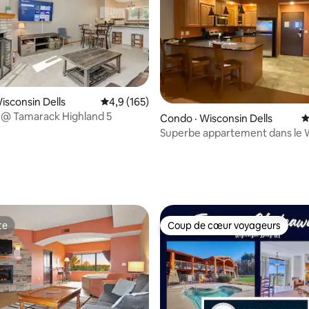
sur 5, 124 commentaires
isconsin Dells
Note moyenne de 4,9 sur 5, 165 commentai
4,9 (165)
 @ Tamarack Highland 5
Condo · Wisconsin Dells
N
Superbe appartement dans le 
Dells-Chula Vista
te
Coup de cœur voyageurs
te
Coup de cœur voyageurs