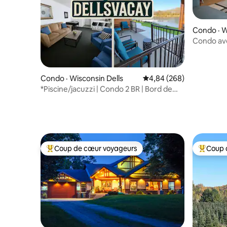
Condo · W
Condo avec
étage - P
Condo · Wisconsin Dells
Note moyenne de 4,84 
4,84 (268)
*Piscine/jacuzzi | Condo 2 BR | Bord de
mer | Centre-ville
Coup de cœur voyageurs
Coup 
Coup de cœur voyageurs parmi les plus aimés
Coup de 