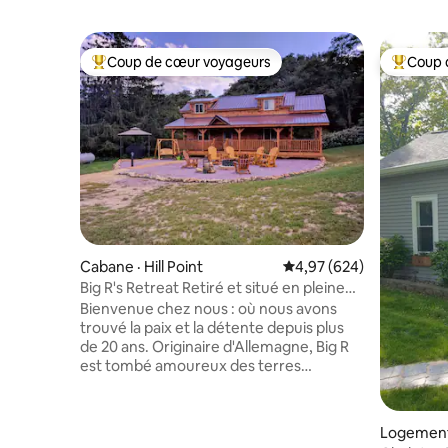
Coup de cœur voyageurs
Coup 
Coup de cœur voyageurs parmi les plus aimés
Coup de 
Cabane · Hill Point
Note moyenne de 4,97 
4,97 (624)
Big R's Retreat Retiré et situé en pleine
nature
Bienvenue chez nous : où nous avons
trouvé la paix et la détente depuis plus
de 20 ans. Originaire d'Allemagne, Big R
est tombé amoureux des terres
ouvertes et des collines du Wisconsin,
devenant citoyen américain dans les
années 1980. Il a rencontré Curly, une
Logement
fille de la ville de Chicago, qui a apporté