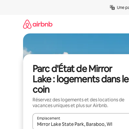
Aller
Une pa
directement
au
contenu
Parc d'État de Mirror
Lake : logements dans le
coin
Réservez des logements et des locations de
vacances uniques et plus sur Airbnb.
Emplacement
Quand les résultats sont affichés, parcourez-les en 