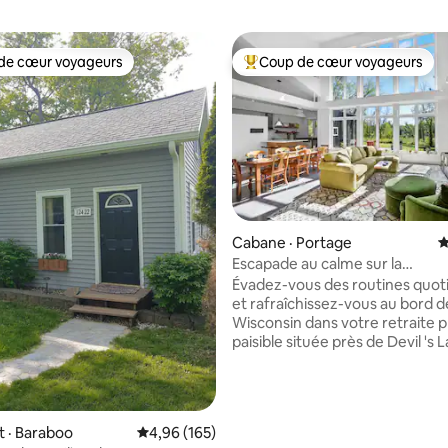
de cœur voyageurs
Coup de cœur voyageurs
cœur voyageurs parmi les plus aimés
Coup de cœur voyageurs parmi 
Cabane · Portage
N
Escapade au calme sur la
sur 5, 624 commentaires
rivière Wisconsin avec spa près
Évadez-vous des routines quot
terrain de golf
et rafraîchissez-vous au bord de
Wisconsin dans votre retraite p
paisible située près de Devil 's 
Cascade Ski & Devil' s Head Ski/
Resorts & WI Dells. Parfait pour 
familles avec 9 lits, jacuzzi pour
personnes, 6 kayaks (de mai à 
 · Baraboo
Note moyenne de 4,96 sur 5, 165 commentai
4,96 (165)
ping-pong, baby-foot, fléchette