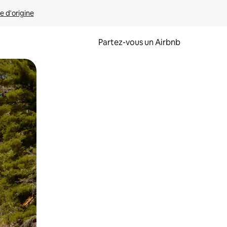
e d'origine
Partez-vous un Airbnb
et en les faisant glisser.