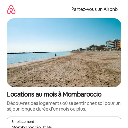
Aller
directement
Partez-vous un Airbnb
au
contenu
Locations au mois à Mombaroccio
Découvrez des logements où se sentir chez soi pour un
séjour longue durée d’un mois ou plus.
Emplacement
Quand les résultats sont affichés, parcourez-les en utilisant les 