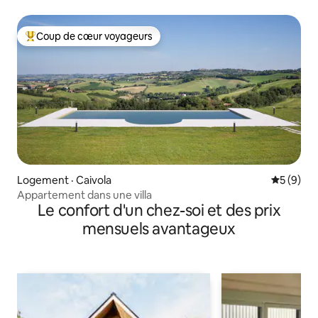
Coup de cœur voyageurs
Coup de cœur voyageurs parmi les plus aimés
Logement · Caivola
Note moy
5 (9)
Appartement dans une villa
Le confort d'un chez-soi et des prix
mensuels avantageux