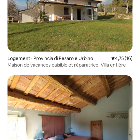
Logement · Provincia di Pesaro e Urbino
Note moyenne
4,75 (16)
Maison de vacances paisible et réparatrice. Villa entière