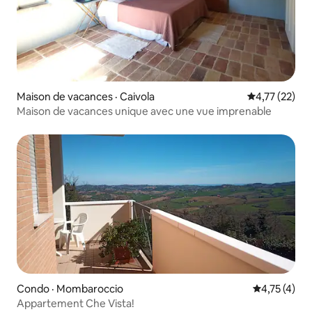
Maison de vacances · Caivola
Note moyenne
4,77 (22)
Maison de vacances unique avec une vue imprenable
Condo · Mombaroccio
Note moyenn
4,75 (4)
Appartement Che Vista!