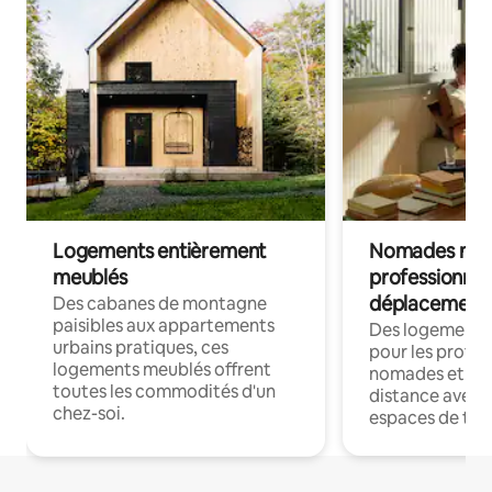
Logements entièrement
Nomades num
meublés
professionnel
déplacement
Des cabanes de montagne
paisibles aux appartements
Des logements
urbains pratiques, ces
pour les profes
logements meublés offrent
nomades et trav
toutes les commodités d'un
distance avec le
chez-soi.
espaces de trav