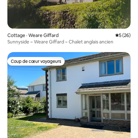
Cottage · Weare Giffard
Note moye
5 (26)
Sunnyside ~ Weare Giffard ~ Chalet anglais ancien
Coup de cœur voyageurs
Coup de cœur voyageurs