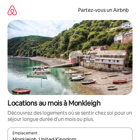
Aller
directement
Partez-vous un Airbnb
au
contenu
Locations au mois à Monkleigh
Découvrez des logements où se sentir chez soi pour un
séjour longue durée d’un mois ou plus.
Emplacement
Quand les résultats sont affichés, parcourez-les en utilisant les 