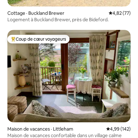
Cottage · Buckland Brewer
Note moyenne
4,82 (77)
Logement à Buckland Brewer, près de Bideford.
Coup de cœur voyageurs
Coup de cœur voyageurs parmi les plus aimés
Maison de vacances · Littleham
Note moyenne 
4,99 (142)
Maison de vacances confortable dans un village calme