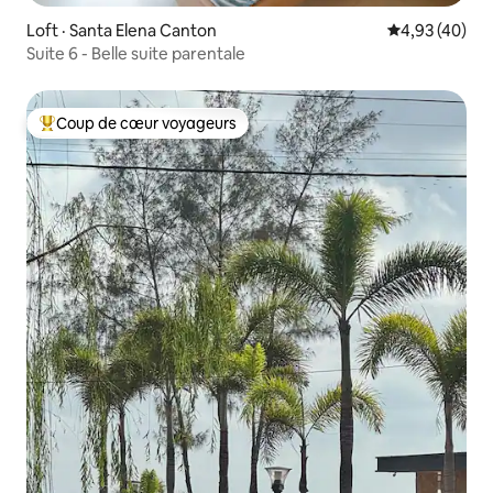
Loft · Santa Elena Canton
Note moyenne
4,93 (40)
Suite 6 - Belle suite parentale
Coup de cœur voyageurs
Coup de cœur voyageurs parmi les plus aimés