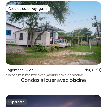
Coup de cœur voyageurs
Coup de cœur voyageurs
Logement · Olon
Note moyenne
4,91 (91)
Maison minimaliste avec jacuzzi privé et piscine
Condos à louer avec piscine
Superhôte
Superhôte