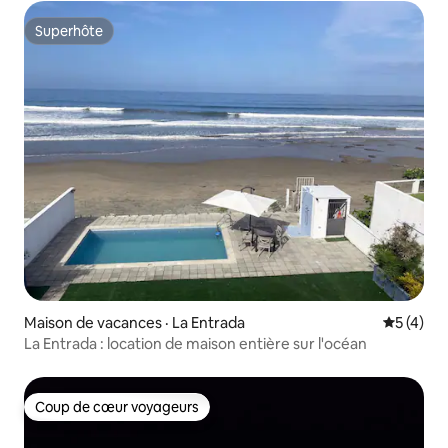
Superhôte
Superhôte
Maison de vacances · La Entrada
Note moy
5 (4)
La Entrada : location de maison entière sur l'océan
Coup de cœur voyageurs
Coup de cœur voyageurs