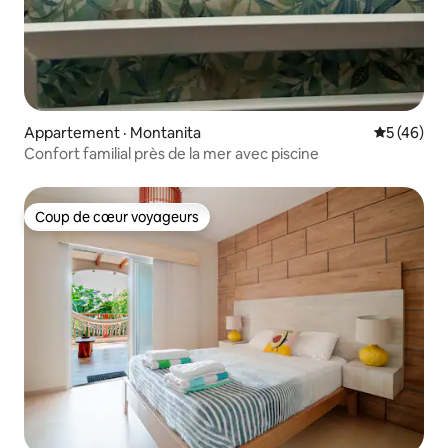
Appartement · Montanita
Note moye
5 (46)
Confort familial près de la mer avec piscine
Coup de cœur voyageurs
Coup de cœur voyageurs