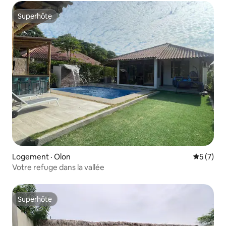
Superhôte
Superhôte
Logement · Olon
Note moy
5 (7)
Votre refuge dans la vallée
Superhôte
Superhôte