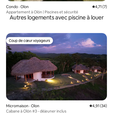
Condo · Olon
Note moyenn
4,71 (7)
Appartement à Olón | Piscines et sécurité
Autres logements avec piscine à louer
Coup de cœur voyageurs
Coup de cœur voyageurs
Micromaison · Olon
Note moyenne
4,91 (34)
Cabane à Olón #3 - déjeuner inclus