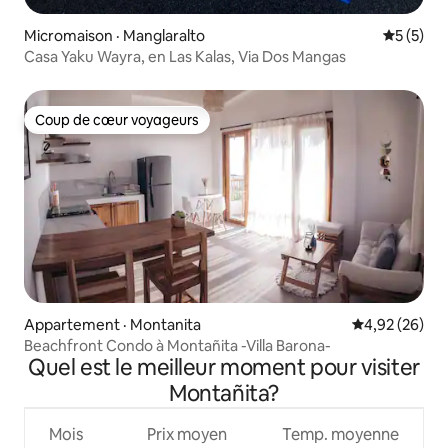
Micromaison · Manglaralto
Note moy
5 (5)
Casa Yaku Wayra, en Las Kalas, Via Dos Mangas
Coup de cœur voyageurs
Coup de cœur voyageurs
Appartement · Montanita
Note moyenne
4,92 (26)
Beachfront Condo à Montañita -Villa Barona-
Quel est le meilleur moment pour visiter
Montañita?
Mois
Prix moyen
Temp. moyenne