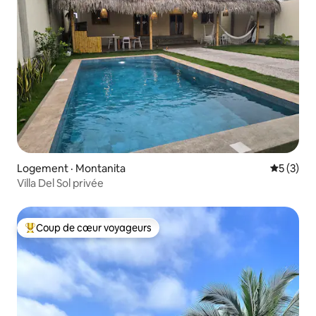
Logement · Montanita
Note moy
5 (3)
Villa Del Sol privée
Coup de cœur voyageurs
Coup de cœur voyageurs parmi les plus aimés