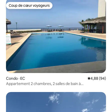
Coup de cœur voyageurs
Coup de cœur voyageurs
Condo · EC
Note moyenne
4,88 (94)
Appartement 2 chambres, 2 salles de bain à
Manglaralto/Montanita