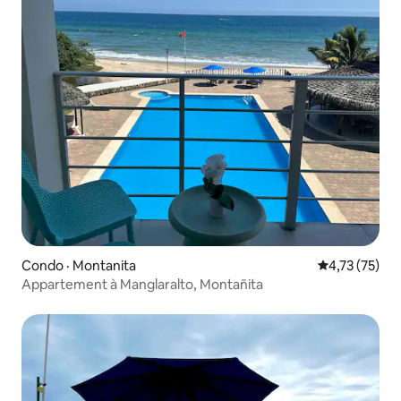
Condo · Montanita
Note moyenne
4,73 (75)
Appartement à Manglaralto, Montañita