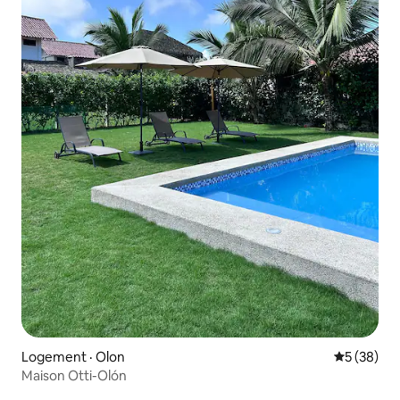
Logement · Olon
Note moye
5 (38)
Maison Otti-Olón