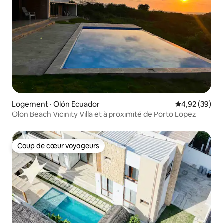
Logement · Olón Ecuador
Note moyenne
4,92 (39)
Olon Beach Vicinity Villa et à proximité de Porto Lopez
Coup de cœur voyageurs
Coup de cœur voyageurs