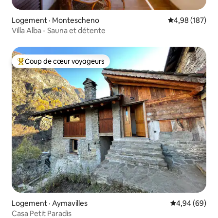
Logement · Montescheno
Note moyenne 
4,98 (187)
Villa Alba - Sauna et détente
Coup de cœur voyageurs
Coup de cœur voyageurs parmi les plus aimés
Logement · Aymavilles
Note moyenne
4,94 (69)
Casa Petit Paradis