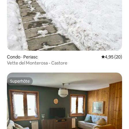
Condo · Periasc
Note moyenne
4,95 (20)
Vette del Monterosa - Castore
Superhôte
Superhôte