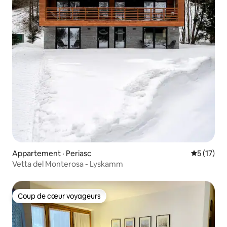
Appartement · Periasc
Note moye
5 (17)
Vetta del Monterosa - Lyskamm
Coup de cœur voyageurs
Coup de cœur voyageurs