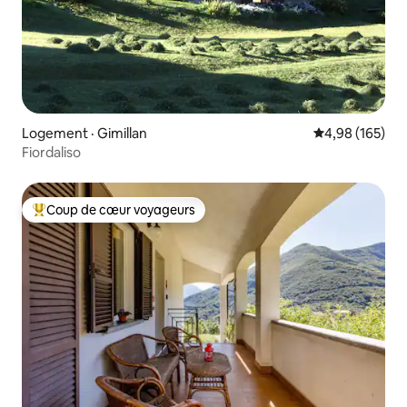
Logement · Gimillan
Note moyenne 
4,98 (165)
Fiordaliso
Coup de cœur voyageurs
Coup de cœur voyageurs parmi les plus aimés