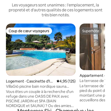
Les voyageurs sont unanimes : l'emplacement, la
propreté et d'autres qualités de ces logements sont
très bien notés.
Coup de cœur voyageurs
Superhôte
Coup de cœur voyageurs
Superhôte
Appartement · Ze
La terrasse de Trud
Logement · Cascinette d'Ivr
Note moyenne de 4,95 sur 5, 1
4,95 (125)
ea
La terrasse de Tru
VillaGió piscine bain nordique sauna
pied du point de d
usage exclusif
Vous êtes un couple à la recherche d'un
montant une pent
refuge dans une OASIS DE PAIX avec
accueillons des 
PISCINE JARDIN et SPA (BAIN
entier pour leur f
NORDIQUE et SAUNA) ? Ou des amies
qu’est le Cervin. Trudi’s Terrace propose
pour un WEEK-END différent ? Ou pour