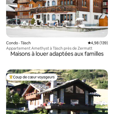
Condo · Täsch
Note moyenne 
4,98 (139)
Appartement Amethyst à Täsch près de Zermatt
Maisons à louer adaptées aux familles
Coup de cœur voyageurs
Coup de cœur voyageurs parmi les plus aimés