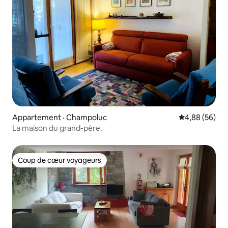
Appartement · Champoluc
Note moyenne
4,88 (56)
La maison du grand-père.
Coup de cœur voyageurs
Coup de cœur voyageurs