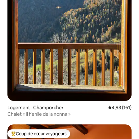
Logement · Champorcher
Note moyenne 
4,93 (161)
Chalet « Il fienile della nonna »
Coup de cœur voyageurs
Coup de cœur voyageurs parmi les plus aimés