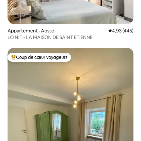
Appartement · Aoste
Note moyenne 
4,93 (445)
LO NIT - LA MAISON DE SAINT ETIENNE
Coup de cœur voyageurs
Coup de cœur voyageurs parmi les plus aimés