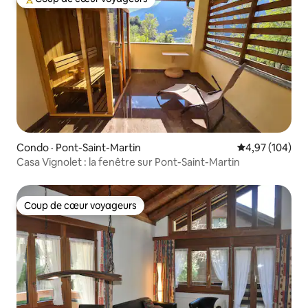
Coup de cœur voyageurs parmi les plus aimés
Condo · Pont-Saint-Martin
Note moyenne 
4,97 (104)
Casa Vignolet : la fenêtre sur Pont-Saint-Martin
Coup de cœur voyageurs
Coup de cœur voyageurs