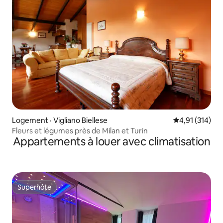
Logement · Vigliano Biellese
Note moyenne 
4,91 (314)
Fleurs et légumes près de Milan et Turin
Appartements à louer avec climatisation
Superhôte
Superhôte