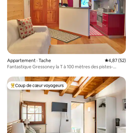
Appartement · Tache
Note moyenne
4,87 (52)
Fantastique Gressoney la T à 100 mètres des pistes-
CIR0018
Coup de cœur voyageurs
Coup de cœur voyageurs parmi les plus aimés