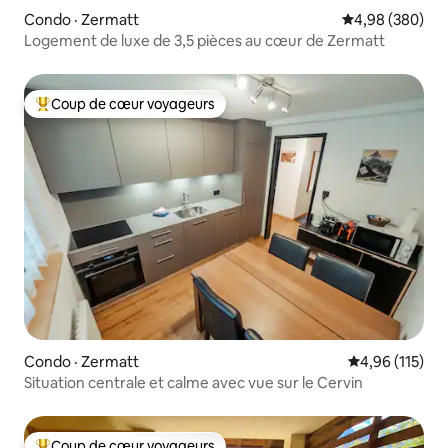
Condo · Zermatt
Note moyenne 
4,98 (380)
Logement de luxe de 3,5 pièces au cœur de Zermatt
Coup de cœur voyageurs
Coup de cœur voyageurs parmi les plus aimés
Condo · Zermatt
Note moyenne 
4,96 (115)
Situation centrale et calme avec vue sur le Cervin
Coup de cœur voyageurs