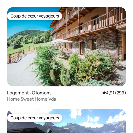
Coup de cœur voyageurs
Coup de cœur voyageurs
Logement · Ollomont
Note moyenne 
4,91 (299)
Home Sweet Home Vda
Coup de cœur voyageurs
Coup de cœur voyageurs