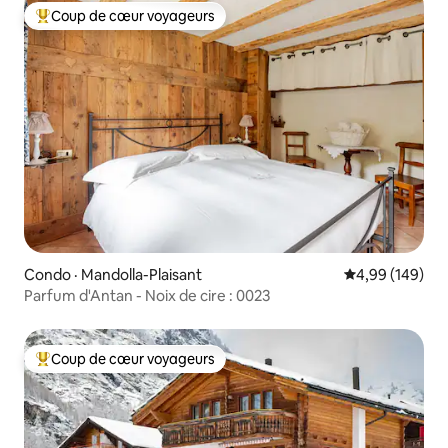
Coup de cœur voyageurs
Coup de cœur voyageurs parmi les plus aimés
Condo · Mandolla-Plaisant
Note moyenne 
4,99 (149)
Parfum d'Antan - Noix de cire : 0023
Coup de cœur voyageurs
Coup de cœur voyageurs parmi les plus aimés