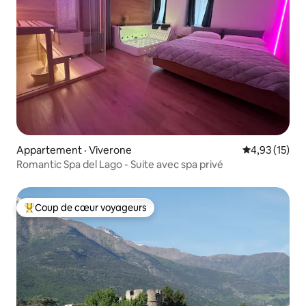
Appartement · Viverone
Note moyenne
4,93 (15)
Romantic Spa del Lago - Suite avec spa privé
Coup de cœur voyageurs
Coup de cœur voyageurs parmi les plus aimés