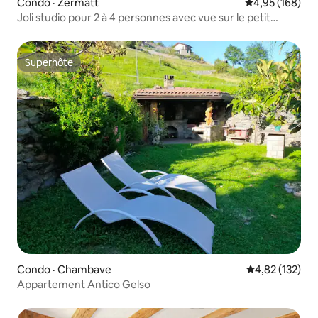
Condo · Zermatt
Note moyenne 
4,95 (168)
Joli studio pour 2 à 4 personnes avec vue sur le petit
Cervin
Superhôte
Superhôte
Condo · Chambave
Note moyenne 
4,82 (132)
Appartement Antico Gelso