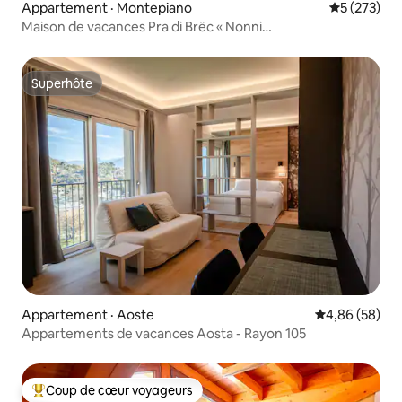
Appartement · Montepiano
Note moyen
5 (273)
Maison de vacances Pra di Brëc « Nonni
Pierino&Ermelinda »
Superhôte
Superhôte
Appartement · Aoste
Note moyenne
4,86 (58)
Appartements de vacances Aosta - Rayon 105
Coup de cœur voyageurs
Coup de cœur voyageurs parmi les plus aimés