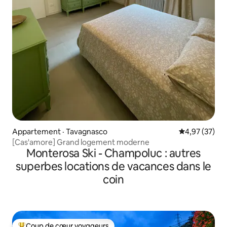
Appartement · Tavagnasco
Note moyenne
4,97 (37)
[Cas'amore] Grand logement moderne
Monterosa Ski - Champoluc : autres
superbes locations de vacances dans le
coin
Coup de cœur voyageurs