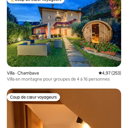
Coup de cœur voyageurs parmi les plus aimés
Villa · Chambave
Note moyenne 
4,97 (253)
Villa en montagne pour groupes de 4 à 16 personnes
Coup de cœur voyageurs
Coup de cœur voyageurs