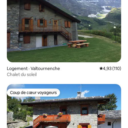
Logement · Valtournenche
Note moyenne 
4,93 (110)
Chalet du soleil
Coup de cœur voyageurs
Coup de cœur voyageurs