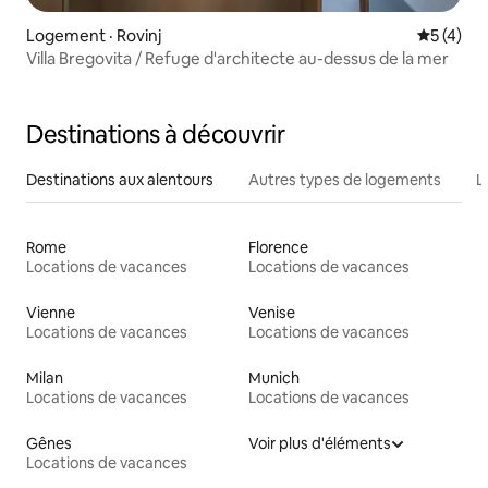
Logement · Rovinj
Note moy
5 (4)
Villa Bregovita / Refuge d'architecte au-dessus de la mer
Destinations à découvrir
Destinations aux alentours
Autres types de logements
L
Rome
Florence
Locations de vacances
Locations de vacances
Vienne
Venise
Locations de vacances
Locations de vacances
Milan
Munich
Locations de vacances
Locations de vacances
Gênes
Voir plus d'éléments
Locations de vacances