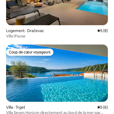
Logement · Dračevac
Note moy
5 (8)
Villa IPause
Coup de cœur voyageurs
Coup de cœur voyageurs
Villa · Trget
Note moy
5 (6)
Villa Seven Horizon directement au bord de la mer par