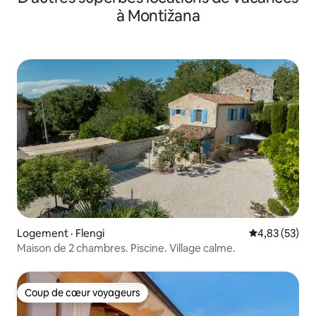
à Montižana
Logement · Flengi
Note moyenne
4,83 (53)
Maison de 2 chambres. Piscine. Village calme.
Coup de cœur voyageurs
Coup de cœur voyageurs