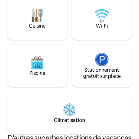
8 personnes. Parfaite pour les familles,
maison se trouve à
les amis ou les affaires, avec une borne
(1,2 mille) de tous 
de recharge pour véhicules électriques
située dans le centr
et un environnement paisible au milieu
fait un excellent 
Cuisine
Wi-Fi
des oliviers. Découvrez la beauté de
explorer toute la 
l'Istrie dans le confort et l'intimité.
Stationnement cou
Stationnement
Piscine
gratuit sur place
Climatisation
D'autres superbes locations de vacances