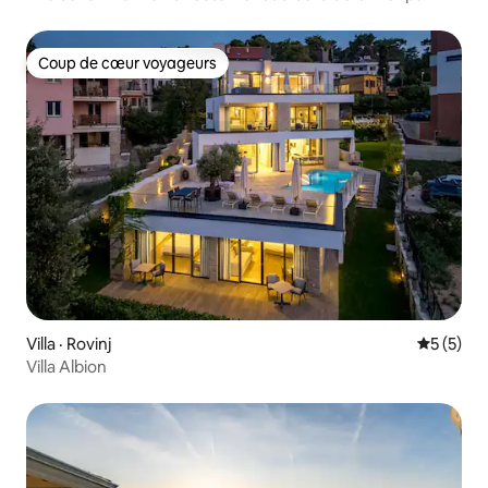
22Estates
Coup de cœur voyageurs
Coup de cœur voyageurs
Villa · Rovinj
Note moy
5 (5)
Villa Albion