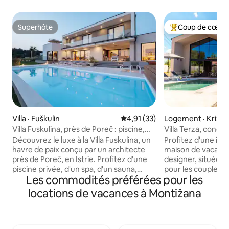
Superhôte
Coup de cœur 
Superhôte
Coup de cœur voy
Villa · Fuškulin
Note moyenne de 4,91 sur 5, 
4,91 (33)
Logement · Križan
Villa Fuskulina, près de Poreč : piscine,
Villa Terza, conç
jacuzzi, salle de sport
Découvrez le luxe à la Villa Fuskulina, un
Profitez d'une int
havre de paix conçu par un architecte
maison de vacanc
près de Poreč, en Istrie. Profitez d'une
designer, située à
piscine privée, d'un spa, d'un sauna,
pour les couples ou
Les commodités préférées pour les
d'une salle de sport, d'une cuisine
maison fait 109 m2
extérieure entièrement équipée et
m2. La maison of
locations de vacances à Montižana
d'une vue sur la mer Adriatique. Cette
confortables avec 
villa autosuffisante en énergie offre
salon, une cuisin
4 chambres avec salle de bain attenante
et un bel espace e
et peut accueillir confortablement
barbecue au gaz e