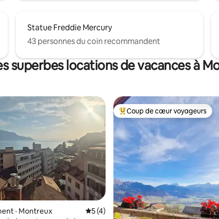
Statue Freddie Mercury
43 personnes du coin recommandent
es superbes locations de vacances à M
Coup de cœur voyageurs
Coup de cœur voyageurs parmi 
 sur 5, 92 commentaires
ent · Montreux
Note moyenne de 5 sur 5, 4 commentai
5 (4)