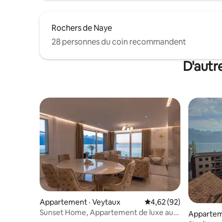
Rochers de Naye
28 personnes du coin recommandent
D'autr
Appartement · Veytaux
Note moyenne de 4,62
4,62 (92)
Sunset Home, Appartement de luxe au
Appartem
pied du lac