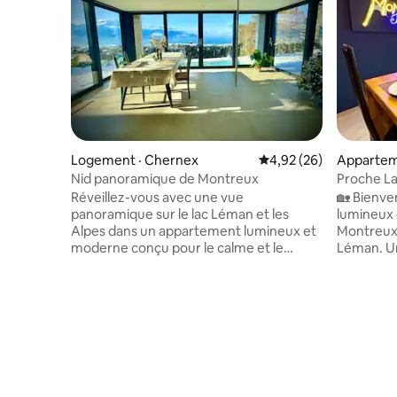
Logement · Chernex
Note moyenne de 4,92
4,92 (26)
Appartem
Nid panoramique de Montreux
Proche La
Conforta
Réveillez-vous avec une vue
🏡 Bienv
panoramique sur le lac Léman et les
lumineux e
Alpes dans un appartement lumineux et
Montreux,
moderne conçu pour le calme et le
Léman. Un logement confortable pour 4
confort. Les fenêtres du plancher au
personnes
plafond inondent le salon et la salle à
gratuit e
manger de lumière naturelle, faisant de
directement sur 
la vue la star du spectacle toute la
nous dise
journée. Sortez pour accéder au jardin,
est imbat
parfait pour un café du matin ou un
impeccable
moment tranquille au coucher du soleil.
bien accueillis. Vous êt
L'appartement est situé dans un
Château d