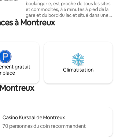
boulangerie, est proche de tous les sites
douche
et commodités, à 5 minutes à pied de la
nette,
gare et du bord du lac et situé dans une
 café,
nces à Montreux
zone piétonne de la vieille-ville, au rez-
de-chaussée d’une maison datant du
.. Coffre-
18ème siècle. Tous nos hôtes bénéficient
e la
de la Montreux Riviera Card (transports
n) gratuit
publics gratuits et nombreuses
rivé et
réductions). La ville de Montreux tient un
registre de ses hôtes, exigeant leur
adresse complète ainsi que leur date de
ement gratuit
naissance. Merci pour ces informations
Climatisation
r place
e Montreux
Casino Kursaal de Montreux
70 personnes du coin recommandent