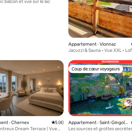
c balcon et vue sur le lac
Appartement · Vionnaz
Jacuzzi & Sauna • Vue XXL • Lo
Coup de cœur voyageurs
Coup de cœur voyageurs
ent · Chernex
Note moyenne de 5 sur 5, 4 commentai
5 (4)
Appartement · Saint-Gingolp
h
ntreux Dream Terrace | Vue
Les sources et grottes secrète
5 sur 5, 7 commentaires