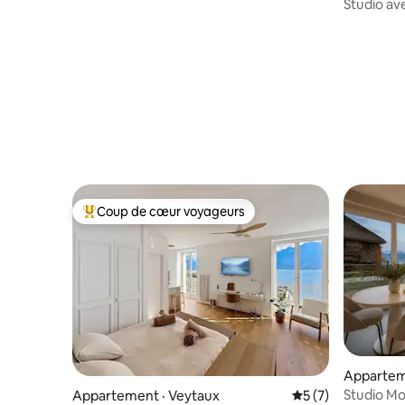
Studio ave
Coup de cœur voyageurs
Coup de cœur voyageurs parmi les plus aimés
Appartem
Studio Mo
Appartement · Veytaux
Note moyenne de 
5 (7)