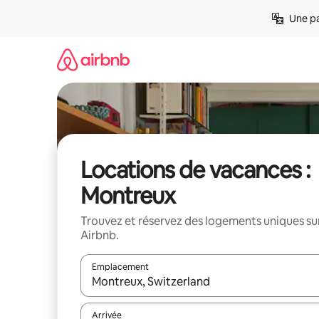
Aller
Une pa
directement
au
contenu
Locations de vacances :
Montreux
Trouvez et réservez des logements uniques su
Airbnb.
Emplacement
Quand les résultats sont affichés, parcourez-les en 
Arrivée