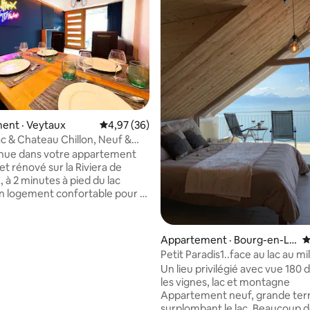
 sur 5, 26 commentaires
ent · Veytaux
Note moyenne de 4,97 sur 5, 36 commentai
4,97 (36)
c & Chateau Chillon, Neuf &
ble
enue dans votre appartement
t rénové sur la Riviera de
 à 2 minutes à pied du lac
, avec terrasse privée, parking
t stand-up paddles à emporter
le lac. Nos voyageurs
Appartement · Bourg-en-La
N
nt 3 choses : - emplacement
vaux
Petit Paradis1..face au lac au mi
table, - logement est
vignes.
Un lieu privilégié avec vue 180 
, et ils se sentent toujours
les vignes, lac et montagne
es à 5 min du
Appartement neuf, grande ter
e Chillon et du centre de
surplombant le lac, Beaucoup de cachet,