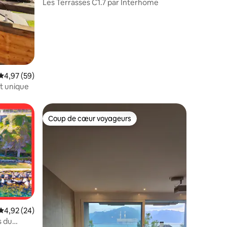
Les Terrasses C1.7 par Interhome
Note moyenne de 4,97 sur 5, 59 commentaires
4,97 (59)
ft unique
Coup de cœur voyageurs
Coup de cœur voyageurs
res
Note moyenne de 4,92 sur 5, 24 commentaires
4,92 (24)
s du