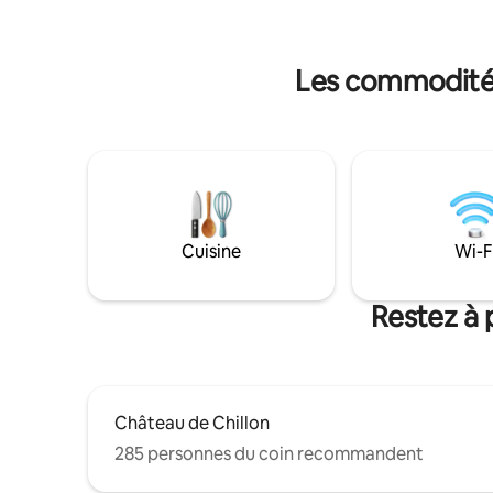
environnement paisible, idéal pour les
Montreux, 
couples, les familles ou le travail à
deux pas.
distance. Et si vous êtes venu pour la
nature : les sentiers de randonnée sont à
Les commodités
proximité.
Cuisine
Wi-F
Restez à 
Château de Chillon
285 personnes du coin recommandent