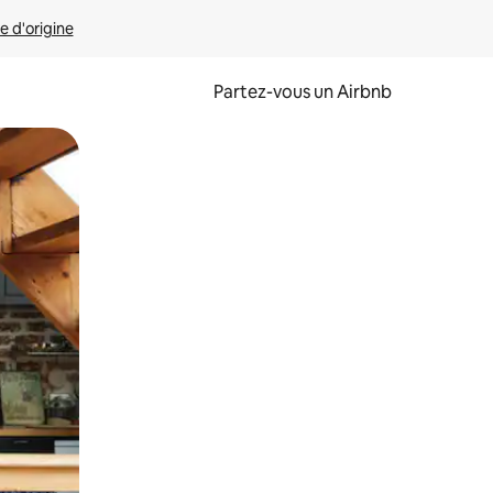
e d'origine
Partez-vous un Airbnb
et en les faisant glisser.