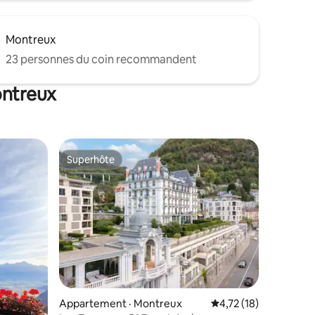
Montreux
23 personnes du coin recommandent
ontreux
Superhôte
les plus aimés
Superhôte
res
Appartement · Montreux
Note moyenne de 4,7
4,72 (18)