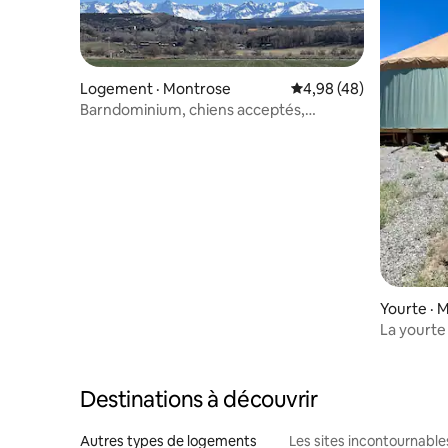
Logement · Montrose
Note moyenne de 4,98
4,98 (48)
Barndominium, chiens acceptés,
stationnement pour roulotte,
2 chambres, 2 salles de bain
Yourte · 
La yourte
escapade 
Destinations à découvrir
Autres types de logements
Les sites incontournable