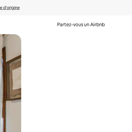
e d'origine
Partez-vous un Airbnb
et en les faisant glisser.