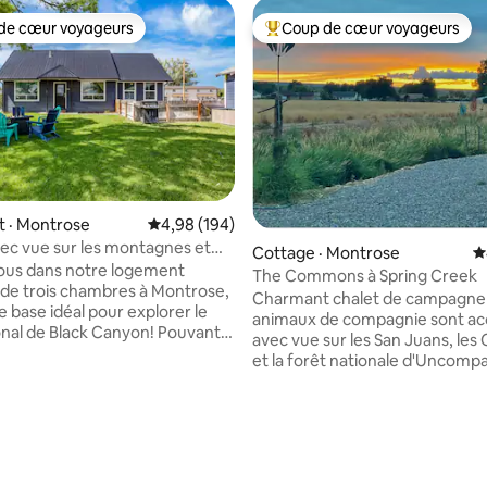
de cœur voyageurs
Coup de cœur voyageurs
cœur voyageurs parmi les plus aimés
Coup de cœur voyageurs parmi 
 · Montrose
Note moyenne de 4,98 sur 5, 194 commentai
4,98 (194)
ec vue sur les montagnes et
sur 5, 165 commentaires
Cottage · Montrose
N
urée
ous dans notre logement
The Commons à Spring Creek
e trois chambres à Montrose,
Charmant chalet de campagne 
e base idéal pour explorer le
animaux de compagnie sont ac
onal de Black Canyon! Pouvant
avec vue sur les San Juans, les
r confortablement
et la forêt nationale d'Uncomp
nnes, ce refuge élégant est
Entouré par la vie champêtre, à
e cuisine entièrement équipée,
de Montrose, près de Ridgway,
ce de travail dédié avec une
Telluride. À 10 miles du Black C
 Wi-Fi rapide et d'une cour
the Gunnison. Deux chambres, chacune
ôturée. Adapté aux animaux et
avec un grand lit. Une salle de b
es, avec un parc de jeu, une
complète avec douche, une cui