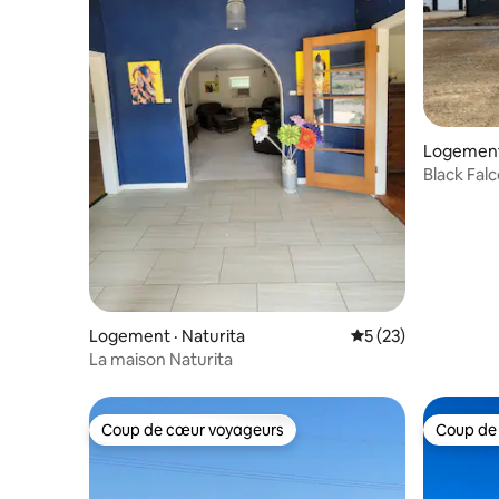
Logement
Black Fal
Logement · Naturita
Note moyenne de 5
5 (23)
La maison Naturita
Coup de cœur voyageurs
Coup de
Coup de cœur voyageurs
Coup de