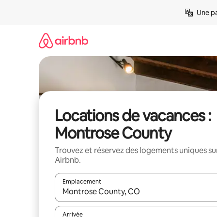
Aller
Une pa
directement
au
contenu
Locations de vacances :
Montrose County
Trouvez et réservez des logements uniques su
Airbnb.
Emplacement
Quand les résultats sont affichés, parcourez-les en 
Arrivée