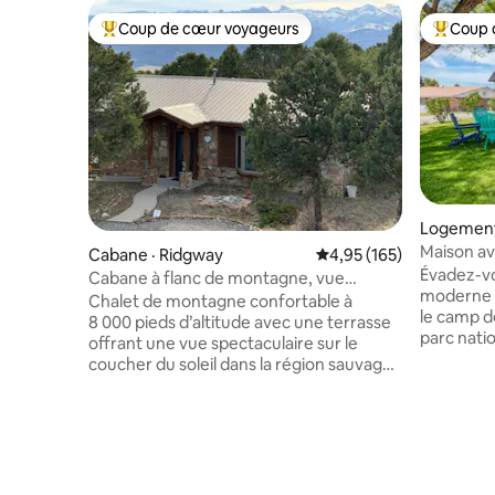
Coup de cœur voyageurs
Coup 
Coup de cœur voyageurs parmi les plus aimés
Coup de 
Logement
Maison av
Cabane · Ridgway
Note moyenne de 4,95 
4,95 (165)
cour clôt
Évadez-v
Cabane à flanc de montagne, vue
moderne d
imprenable, spacieuse
Chalet de montagne confortable à
le camp d
8 000 pieds d’altitude avec une terrasse
parc nati
offrant une vue spectaculaire sur le
accueilli
coucher du soleil dans la région sauvage
six perso
d’Uncompahgre, près de Ridgway,
doté d'un
d’Ouray et de Telluride. Ce chalet
d'un espa
amélioré est doté d’un lit king-size
connexion
confortable, d’une buanderie privée, de
privée cl
deux téléviseurs à DEL intelligents, d’une
aux famill
connexion Internet par fibre optique,