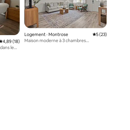
Logement · Montrose
Note moyenne de 5
5 (23)
Maison moderne à 3 chambres
Note moyenne de 4,89 sur 5, 18 commentaires
4,89 (18)
| Garage + cour | Près de Black Canyon
dans le
res