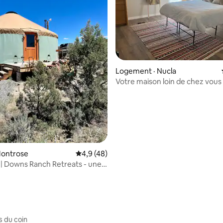
 sur 5, 48 commentaires
Logement · Nucla
Votre maison loin de chez vous 
West End.
Montrose
Note moyenne de 4,9 sur 5, 48 commentai
4,9 (48)
 | Downs Ranch Retreats - une
de haut vol
s du coin