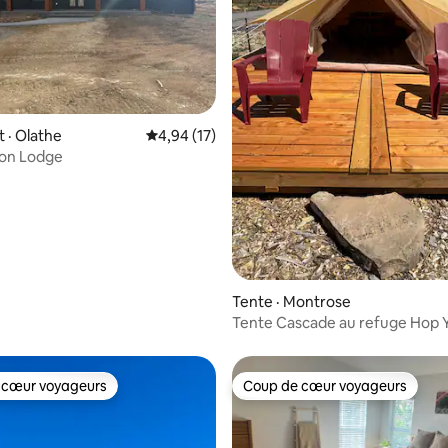
 · Olathe
Note moyenne de 4,94 sur 5, 17 commentai
4,94 (17)
con Lodge
 sur 5, 23 commentaires
Tente · Montrose
Tente Cascade au refuge Hop 
 cœur voyageurs
Coup de cœur voyageurs
 cœur voyageurs
Coup de cœur voyageurs