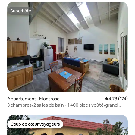
Superhôte
Superhôte
Appartement · Montrose
Note moyenne 
4,78 (174)
3 chambres/2 salles de bain - 1 400 pieds voûté/grand
condo urbain au centre-ville.
Coup de cœur voyageurs
Coup de cœur voyageurs