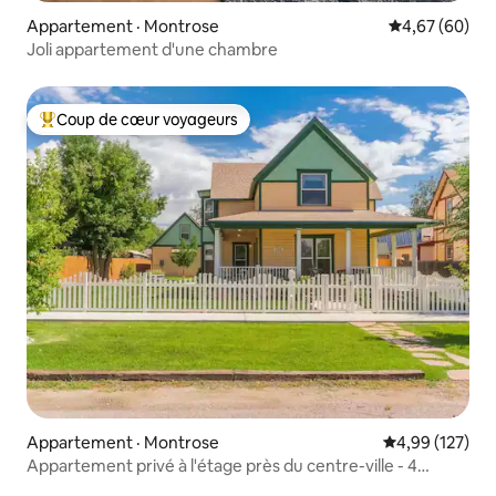
Appartement · Montrose
Note moyenne
4,67 (60)
Joli appartement d'une chambre
Coup de cœur voyageurs
Coup de cœur voyageurs parmi les plus aimés
Appartement · Montrose
Note moyenne 
4,99 (127)
Appartement privé à l'étage près du centre-ville - 4
adultes + 2 enfants