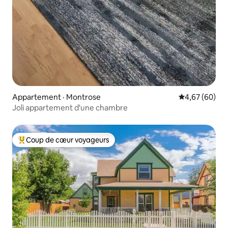
Appartement · Montrose
Note moyenne
4,67 (60)
Joli appartement d'une chambre
Coup de cœur voyageurs
Coup de cœur voyageurs parmi les plus aimés