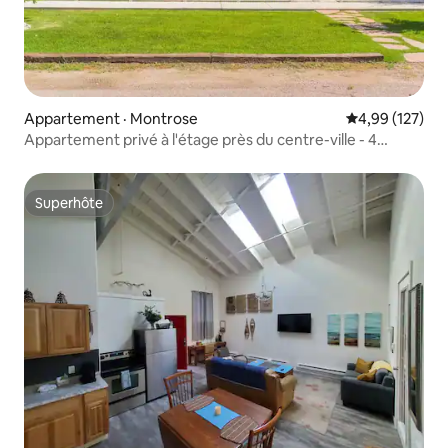
Appartement · Montrose
Note moyenne 
4,99 (127)
Appartement privé à l'étage près du centre-ville - 4
adultes + 2 enfants
Superhôte
Superhôte