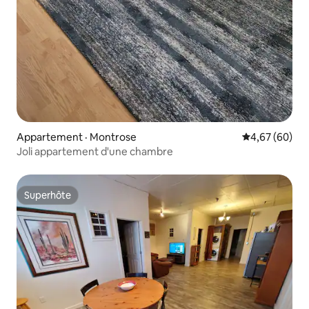
Appartement · Montrose
Note moyenne
4,67 (60)
Joli appartement d'une chambre
Superhôte
Superhôte