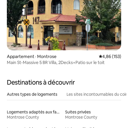
Appartement · Montrose
Note moyenne 
4,86 (153)
Main St-Massive 5 BR Villa, 2Decks+Patio sur le toit
Destinations à découvrir
Autres types de logements
Les sites incontournables du coin
Logements adaptés aux familles à louer
Suites privées
Montrose County
Montrose County