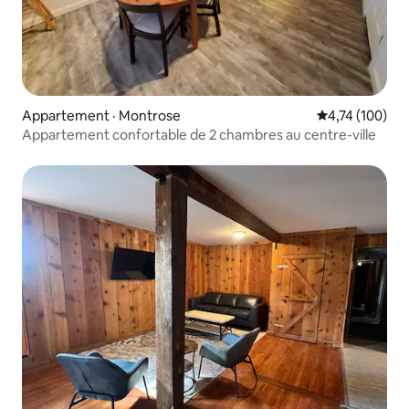
Appartement · Montrose
Note moyenne 
4,74 (100)
Appartement confortable de 2 chambres au centre-ville