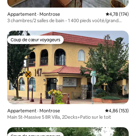
Appartement · Montrose
Note moyenne 
4,78 (174)
3 chambres/2 salles de bain - 1 400 pieds voûté/grand
condo urbain au centre-ville.
Coup de cœur voyageurs
Coup de cœur voyageurs
Appartement · Montrose
Note moyenne 
4,86 (153)
Main St-Massive 5 BR Villa, 2Decks+Patio sur le toit