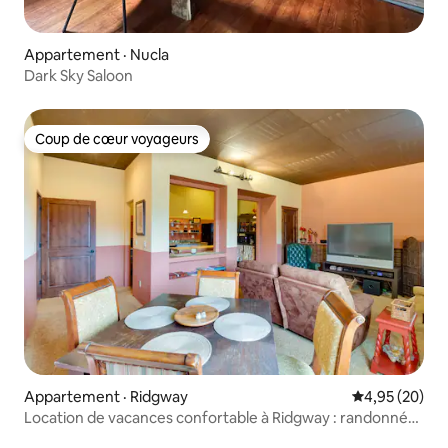
Appartement · Nucla
Dark Sky Saloon
Coup de cœur voyageurs
Coup de cœur voyageurs
Appartement · Ridgway
Note moyenne
4,95 (20)
Location de vacances confortable à Ridgway : randonnée,
ski et exploration !