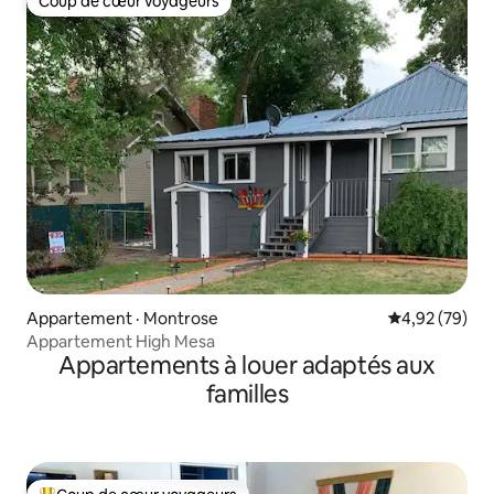
Coup de cœur voyageurs
Coup de cœur voyageurs
Appartement · Montrose
Note moyenne
4,92 (79)
Appartement High Mesa
Appartements à louer adaptés aux
familles