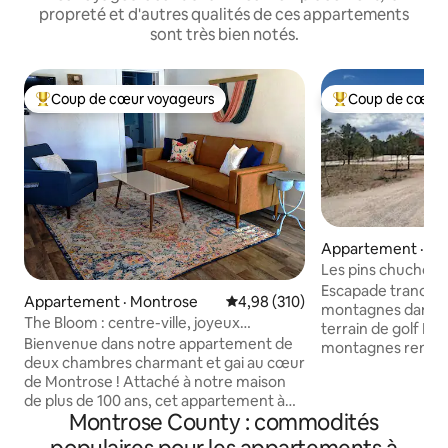
propreté et d'autres qualités de ces appartements
sont très bien notés.
Coup de cœur voyageurs
Coup de cœur 
Coup de cœur voyageurs parmi les plus aimés
Coup de cœur voy
Appartement · Ri
Les pins chuchotan
Escapade tranquill
Appartement · Montrose
Note moyenne de 4,98 sur 5, 3
4,98 (310)
montagnes dans 
The Bloom : centre-ville, joyeux
terrain de golf Div
2 chambres avec terrasse ensoleillée
Bienvenue dans notre appartement de
montagnes rencont
deux chambres charmant et gai au cœur
toute nouvelle ma
de Montrose ! Attaché à notre maison
entièrement équip
de plus de 100 ans, cet appartement à
domaine de plus d
Montrose County : commodités
l'étage dispose d'une terrasse
pins piñon, de pin
ensoleillée, parfaite pour profiter du
d'animaux sauvage