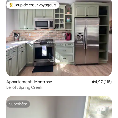
Coup de cœur voyageurs
Coup de cœur voyageurs parmi les plus aimés
Appartement · Montrose
Note moyenne 
4,97 (118)
Le loft Spring Creek
Superhôte
Superhôte