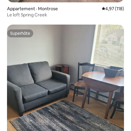
Appartement · Montrose
Note moyenne 
4,97 (118)
Le loft Spring Creek
Superhôte
Superhôte