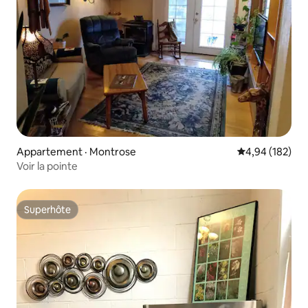
Appartement · Montrose
Note moyenne 
4,94 (182)
Voir la pointe
Superhôte
Superhôte