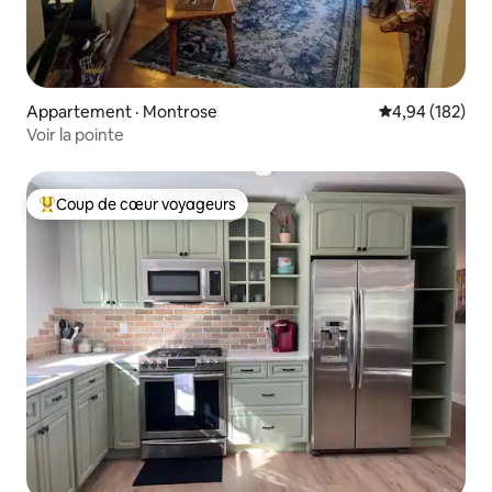
Appartement · Montrose
Note moyenne 
4,94 (182)
Voir la pointe
Coup de cœur voyageurs
Coup de cœur voyageurs parmi les plus aimés