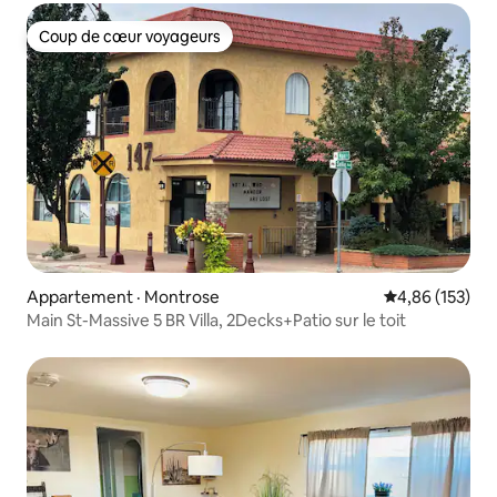
Coup de cœur voyageurs
Coup de cœur voyageurs
Appartement · Montrose
Note moyenne 
4,86 (153)
Main St-Massive 5 BR Villa, 2Decks+Patio sur le toit