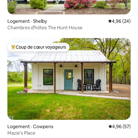
Logement · Shelby
Note moyenne
4,96 (24)
Chambres d'hôtes The Hunt House
Coup de cœur voyageurs
Coup de cœur voyageurs parmi les plus aimés
Logement · Cowpens
Note moyenne
4,96 (57)
Mazie's Place