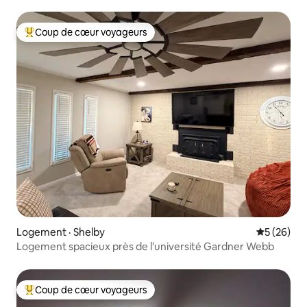
Coup de cœur voyageurs
Coup de cœur voyageurs parmi les plus aimés
Logement · Shelby
Note moye
5 (26)
Logement spacieux près de l'université Gardner Webb
Coup de cœur voyageurs
Coup de cœur voyageurs parmi les plus aimés