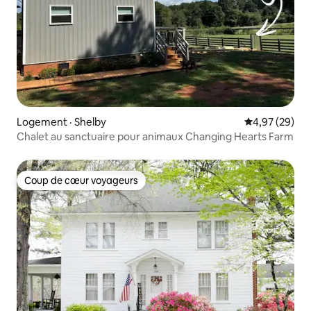
Logement · Shelby
Note moyenne
4,97 (29)
Chalet au sanctuaire pour animaux Changing Hearts Farm
Coup de cœur voyageurs
Coup de cœur voyageurs