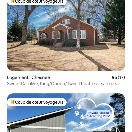
Coup de cœur voyageurs
Coup de cœur voyageurs parmi les plus aimés
Logement · Chesnee
Note moye
5 (17)
Sweet Caroline, King/Queen/Twin, Théâtre et salle de
jeux
Coup de cœur voyageurs
Coup de cœur voyageurs parmi les plus aimés