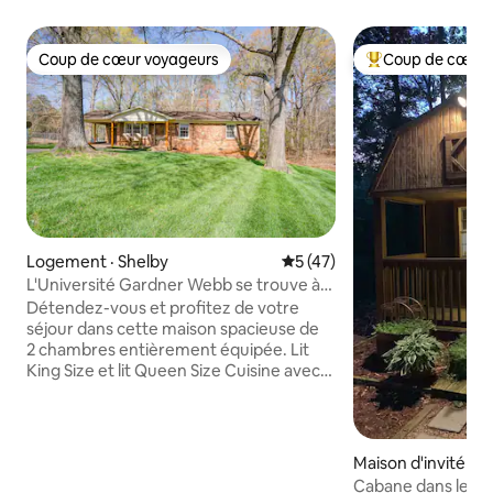
Coup de cœur voyageurs
Coup de cœur 
Coup de cœur voyageurs
Coup de cœur voy
Logement · Shelby
Note moyenne de 5 sur 5, 
5 (47)
L'Université Gardner Webb se trouve à
seulement un demi-mille.
Détendez-vous et profitez de votre
séjour dans cette maison spacieuse de
2 chambres entièrement équipée. Lit
King Size et lit Queen Size Cuisine avec
tout le nécessaire. Serviettes super
moelleuses dans la salle de bain.
Détendez-vous sur le canapé extérieur
sur le patio arrière. Profitez du calme et
Maison d'invité · S
de la tranquillité du cul-de-sac depuis les
Cabane dans les p