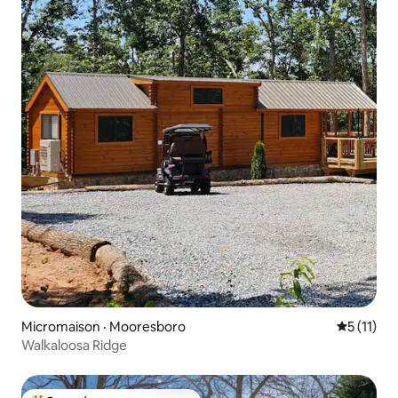
Micromaison · Mooresboro
Note moye
5 (11)
Walkaloosa Ridge