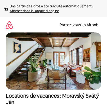
Aller
Une partie des infos a été traduite automatiquement. 
directement
Afficher dans la langue d'origine
au
contenu
Partez-vous un Airbnb
Locations de vacances : Moravský Svätý
Ján