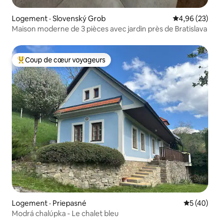
Logement · Slovenský Grob
Note moyenne
4,96 (23)
Maison moderne de 3 pièces avec jardin près de Bratislava
Coup de cœur voyageurs
Coup de cœur voyageurs parmi les plus aimés
Logement · Priepasné
Note moye
5 (40)
Modrá chalúpka - Le chalet bleu