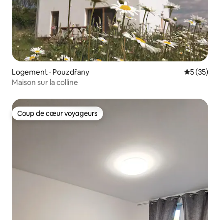
Logement · Pouzdřany
Note moye
5 (35)
Maison sur la colline
Coup de cœur voyageurs
Coup de cœur voyageurs