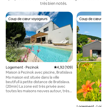
très bien notés.
Coup de cœur voyageurs
Coup de cœur vo
Coup de cœur voyageurs
Coup de cœur vo
Logement · Pezinok
Note moyenne de 4,92 sur 5, 1
4,92 (109)
Maison à Pezinok avec piscine, Bratislava
Ma maison est située dans la ville
beutifull à petite distance de Bratislava.
(20min) La zone est très privée avec
toutes les maisons neuves autour, très
près des vignobles et des bois à
proximité. Il convient à 6 personnes. En
bas se compose d'un grand salon ouvert
Logement · Lošon