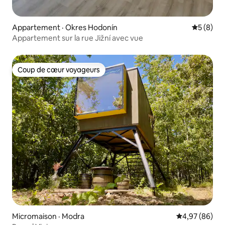
Appartement · Okres Hodonín
Note moy
5 (8)
Appartement sur la rue Jižní avec vue
Coup de cœur voyageurs
Coup de cœur voyageurs
Micromaison · Modra
Note moyenne
4,97 (86)