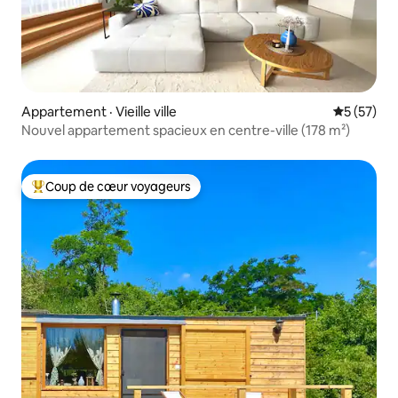
Appartement · Vieille ville
Note moye
5 (57)
Nouvel appartement spacieux en centre-ville (178 m²)
Coup de cœur voyageurs
Coup de cœur voyageurs parmi les plus aimés