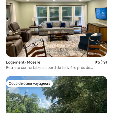
Logement · Moselle
Note moye
5 (19)
Retraite confortable au bord de la rivière près de
Hattiesburg - Lit King!
Coup de cœur voyageurs
Coup de cœur voyageurs