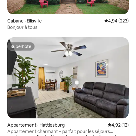
Cabane · Ellisville
Note moyenne 
4,94 (223)
Bonjour à tous
Superhôte
Superhôte
Appartement · Hattiesburg
Note moyenne
4,92 (12)
Appartement charmant – parfait pour les séjours