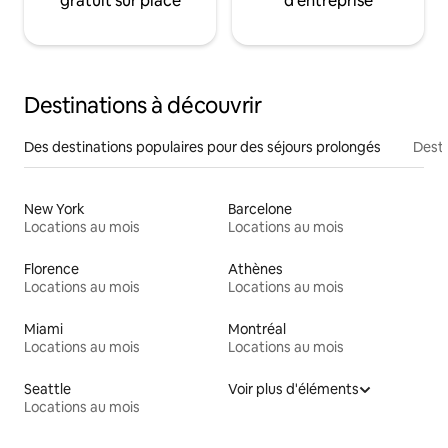
gratuit sur place
d'entreprise
Destinations à découvrir
Des destinations populaires pour des séjours prolongés
Desti
New York
Barcelone
Locations au mois
Locations au mois
Florence
Athènes
Locations au mois
Locations au mois
Miami
Montréal
Locations au mois
Locations au mois
Seattle
Voir plus d'éléments
Locations au mois