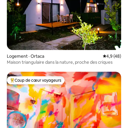
Logement · Ortaca
Note moyenn
4,9 (48)
Maison triangulaire dans la nature, proche des criques
Coup de cœur voyageurs
Coup de cœur voyageurs parmi les plus aimés