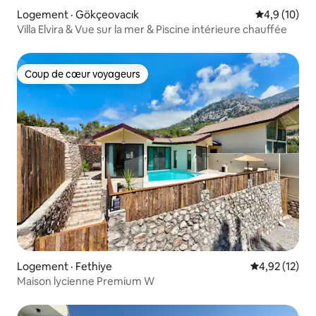
Logement · Gökçeovacık
Note moyenn
4,9 (10)
Villa Elvira & Vue sur la mer & Piscine intérieure chauffée
Coup de cœur voyageurs
Coup de cœur voyageurs
Logement · Fethiye
Note moyenne
4,92 (12)
Maison lycienne Premium W