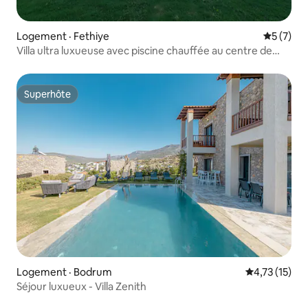
Logement · Fethiye
Note moy
5 (7)
Villa ultra luxueuse avec piscine chauffée au centre de
Fethiye
Superhôte
Superhôte
Logement · Bodrum
Note moyenne
4,73 (15)
Séjour luxueux - Villa Zenith