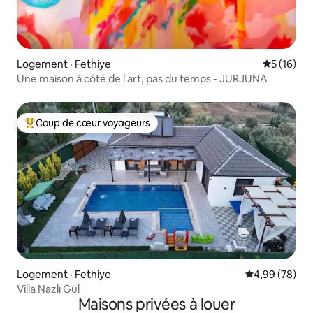
Logement · Fethiye
Note moye
5 (16)
Une maison à côté de l'art, pas du temps - JURJUNA
Coup de cœur voyageurs
Coup de cœur voyageurs parmi les plus aimés
Logement · Fethiye
Note moyenne
4,99 (78)
Villa Nazlı Gül
Maisons privées à louer