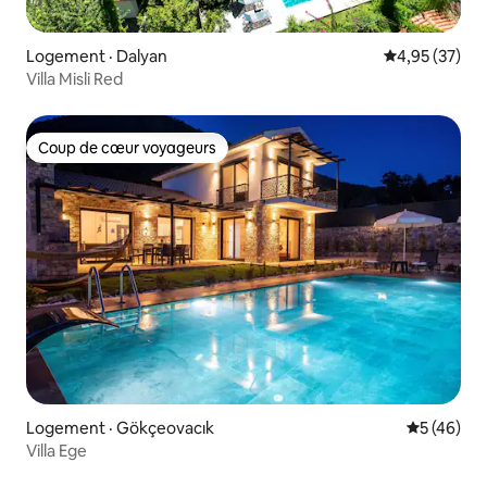
Logement · Dalyan
Note moyenne
4,95 (37)
Villa Misli Red
Coup de cœur voyageurs
Coup de cœur voyageurs
Logement · Gökçeovacık
Note moye
5 (46)
Villa Ege