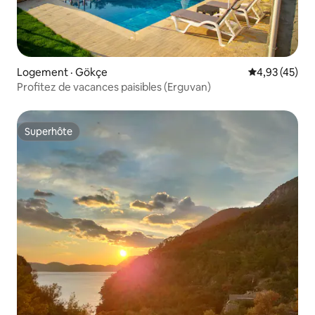
Logement · Gökçe
Note moyenne
4,93 (45)
Profitez de vacances paisibles (Erguvan)
Superhôte
Superhôte