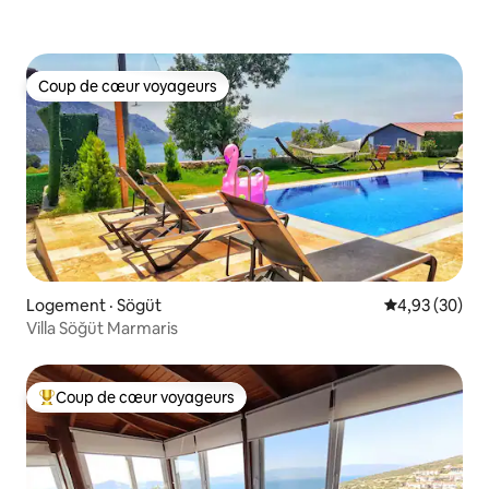
Coup de cœur voyageurs
Coup de cœur voyageurs
Logement · Sögüt
Note moyenne
4,93 (30)
Villa Söğüt Marmaris
Coup de cœur voyageurs
Coup de cœur voyageurs parmi les plus aimés