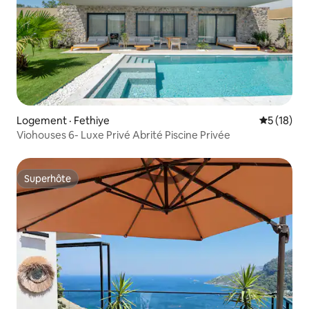
Logement · Fethiye
Note moye
5 (18)
Viohouses 6- Luxe Privé Abrité Piscine Privée
Superhôte
Superhôte