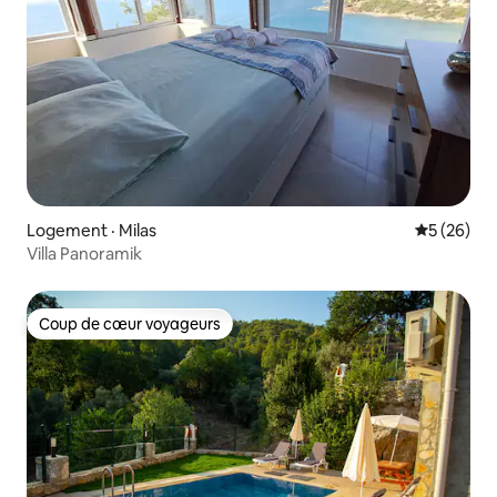
Logement · Milas
Note moye
5 (26)
Villa Panoramik
Coup de cœur voyageurs
Coup de cœur voyageurs