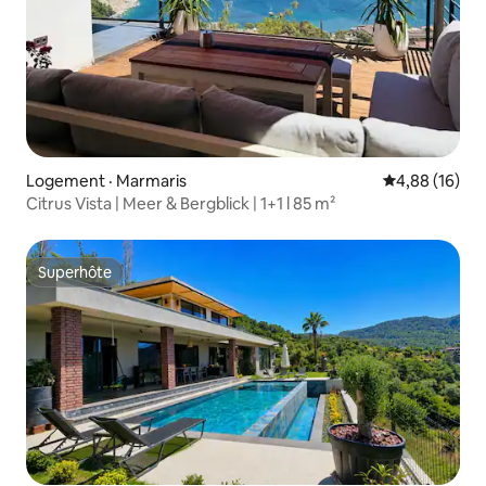
Logement · Marmaris
Note moyenne
4,88 (16)
Citrus Vista | Meer & Bergblick | 1+1 l 85 m²
Superhôte
Superhôte