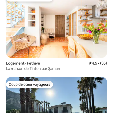
Coup de cœur voyageurs
Logement · Fethiye
Note moyenne
4,97 (36)
La maison de Tinton par Şaman
Coup de cœur voyageurs
Coup de cœur voyageurs