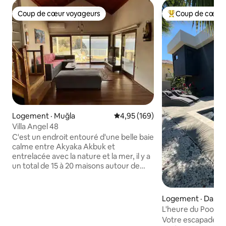
Coup de cœur voyageurs
Coup de cœur 
Coup de cœur voyageurs
Coup de cœur voy
Logement · Muğla
Note moyenne de 4,95 sur 5, 1
4,95 (169)
Villa Angel 48
C'est un endroit entouré d'une belle baie
calme entre Akyaka Akbuk et
entrelacée avec la nature et la mer, il y a
un total de 15 à 20 maisons autour de
vous, un endroit individuel pour lire un
livre, où vous pouvez certainement vous
réveiller avec les sons des oiseaux le soir,
Logement · Dala
où vous pouvez vous allonger dans le
L'heure du Pool H
petit manoir où vous pouvez
Votre escapade m
certainement voir les étoiles. la côte est