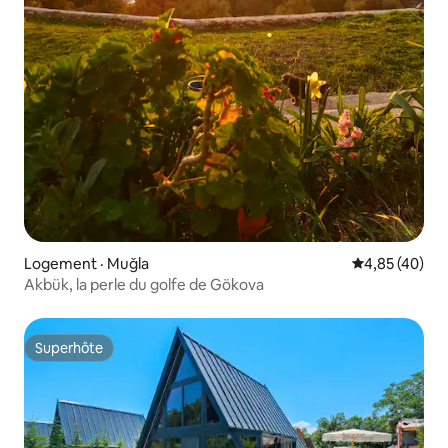
Logement · Muğla
Note moyenne
4,85 (40)
Akbük, la perle du golfe de Gökova
Superhôte
Superhôte