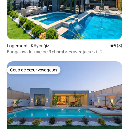
Logement · Köyceğiz
Note moy
5 (3)
Bungalow de luxe de 3 chambres avec jacuzzi - 2
chambres avec piscine
Coup de cœur voyageurs
Coup de cœur voyageurs