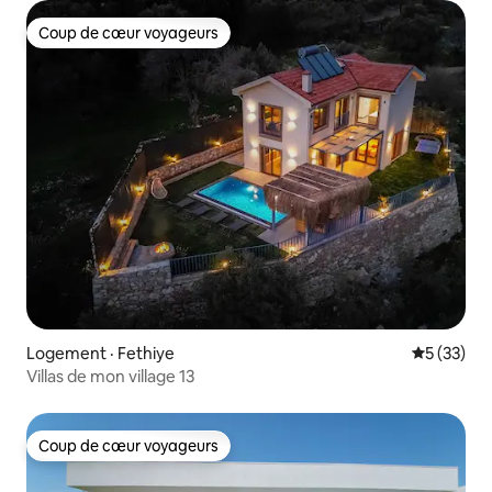
Coup de cœur voyageurs
Coup de cœur voyageurs
Logement · Fethiye
Note moye
5 (33)
Villas de mon village 13
Coup de cœur voyageurs
Coup de cœur voyageurs