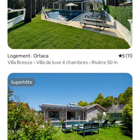
Logement · Ortaca
Note moye
5 (11)
Villa Breeze • Villa de luxe 4 chambres • Rivière 50 m
Superhôte
Superhôte