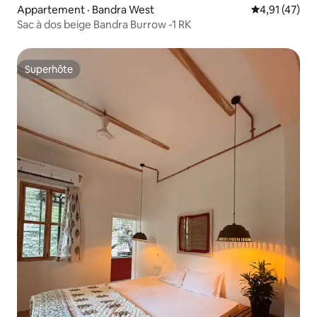
Appartement · Bandra West
Note moyenne
4,91 (47)
Sac à dos beige Bandra Burrow -1 RK
Superhôte
Superhôte