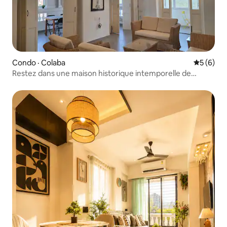
Condo · Colaba
Note moy
5 (6)
Restez dans une maison historique intemporelle de
Colaba