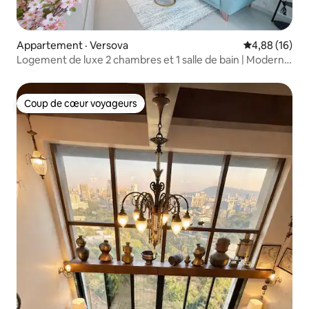
Appartement · Versova
Note moyenne
4,88 (16)
Logement de luxe 2 chambres et 1 salle de bain | Moderne
et adapté aux animaux | Près de l'aéroport
Coup de cœur voyageurs
Coup de cœur voyageurs