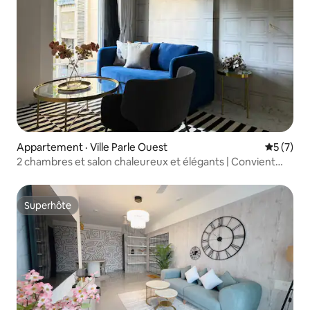
Appartement · Ville Parle Ouest
Note moy
5 (7)
2 chambres et salon chaleureux et élégants | Convient
aux longs séjours
Superhôte
Superhôte