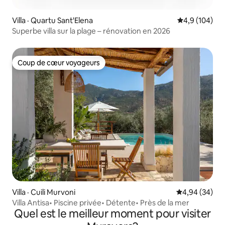
Villa · Quartu Sant'Elena
Note moyenne
4,9 (104)
Superbe villa sur la plage – rénovation en 2026
Coup de cœur voyageurs
Coup de cœur voyageurs
Villa · Cuili Murvoni
Note moyenne
4,94 (34)
Villa Antisa• Piscine privée• Détente• Près de la mer
Quel est le meilleur moment pour visiter