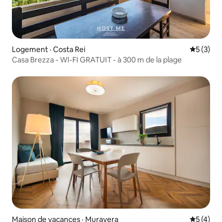
Logement · Costa Rei
Note moy
5 (3)
Casa Brezza - WI-FI GRATUIT - à 300 m de la plage
Maison de vacances · Muravera
Note moy
5 (4)