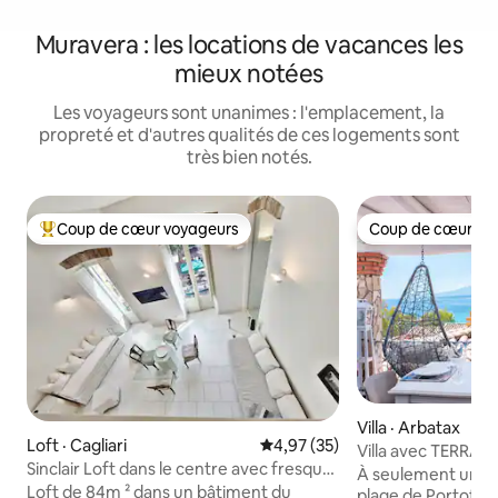
Muravera : les locations de vacances les
mieux notées
Les voyageurs sont unanimes : l'emplacement, la
propreté et d'autres qualités de ces logements sont
très bien notés.
Coup de cœur voyageurs
Coup de cœur vo
Coup de cœur voyageurs parmi les plus aimés
Coup de cœur vo
Villa · Arbatax
Loft · Cagliari
Note moyenne de 4,97 sur 5, 
4,97 (35)
Villa avec TERRAS
Sinclair Loft dans le centre avec fresque
proximité d'une pl
À seulement une m
romantique
Loft de 84m ² dans un bâtiment du
plage de Portofraili