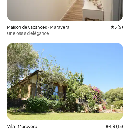
Maison de vacances · Muravera
Note moy
5 (9)
Une oasis d'élégance
Villa · Muravera
Note moyenn
4,8 (15)