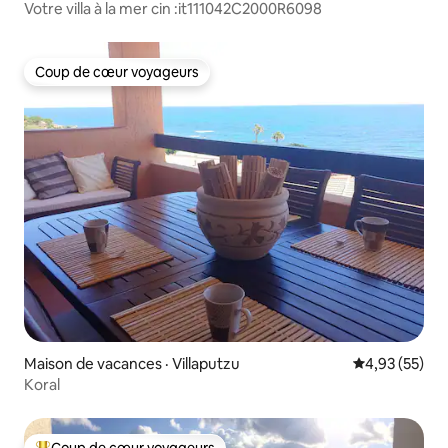
Votre villa à la mer cin :it111042C2000R6098
Coup de cœur voyageurs
Coup de cœur voyageurs
Maison de vacances · Villaputzu
Note moyenne
4,93 (55)
Koral