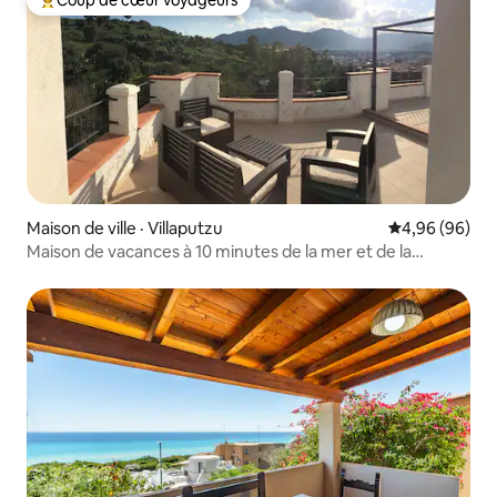
Coup de cœur voyageurs
Coup de cœur voyageurs parmi les plus aimés
Maison de ville · Villaputzu
Note moyenne
4,96 (96)
Maison de vacances à 10 minutes de la mer et de la
marina !