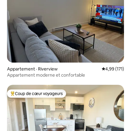
Appartement · Riverview
Note moyenne 
4,99 (171)
Appartement moderne et confortable
Coup de cœur voyageurs
Coup de cœur voyageurs parmi les plus aimés