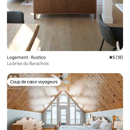
Logement · Rustico
Note moye
5 (18)
La brise du Barachois
Coup de cœur voyageurs
Coup de cœur voyageurs