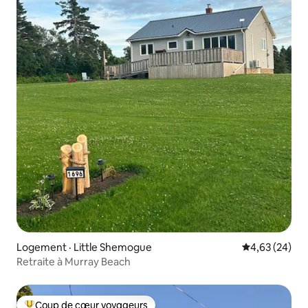
Logement · Little Shemogue
Note moyenne
4,63 (24)
Retraite à Murray Beach
Coup de cœur voyageurs