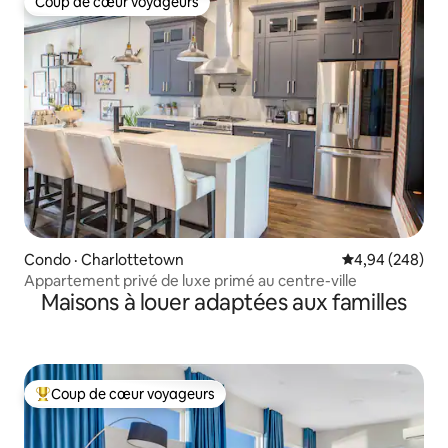
Coup de cœur voyageurs
Coup de cœur voyageurs
Condo · Charlottetown
Note moyenne 
4,94 (248)
Appartement privé de luxe primé au centre-ville
Maisons à louer adaptées aux familles
Coup de cœur voyageurs
Coup de cœur voyageurs parmi les plus aimés