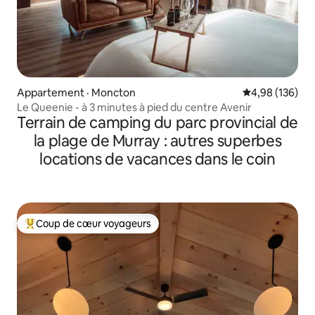
Appartement · Moncton
Note moyenne 
4,98 (136)
Le Queenie - à 3 minutes à pied du centre Avenir
Terrain de camping du parc provincial de
la plage de Murray : autres superbes
locations de vacances dans le coin
Coup de cœur voyageurs
Coup de cœur voyageurs parmi les plus aimés