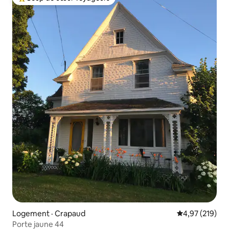
Coup de cœur voyageurs parmi les plus aimés
Logement · Crapaud
Note moyenne 
4,97 (219)
Porte jaune 44