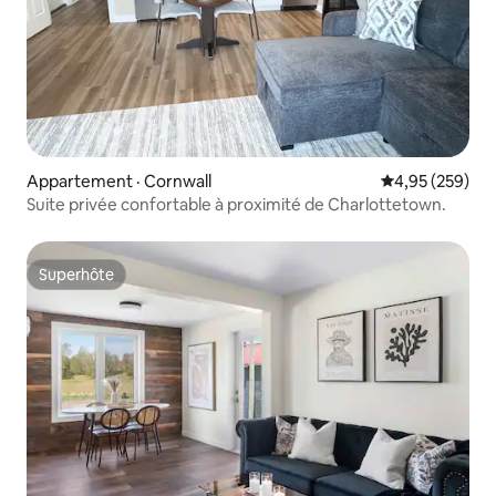
Appartement · Cornwall
Note moyenne 
4,95 (259)
Suite privée confortable à proximité de Charlottetown.
Superhôte
Superhôte