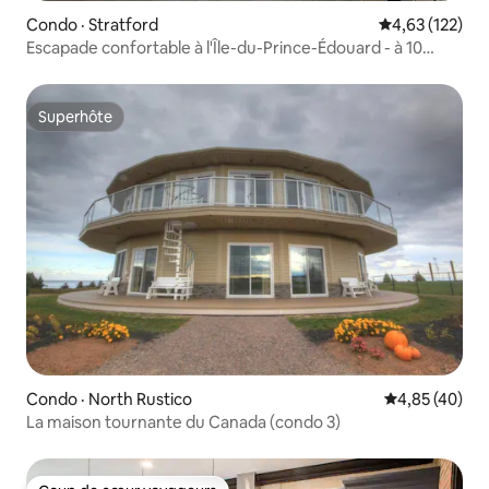
Condo · Stratford
Note moyenne 
4,63 (122)
Escapade confortable à l'Île-du-Prince-Édouard - à 10
minutes de Charlottetown
Superhôte
Superhôte
Condo · North Rustico
Note moyenne
4,85 (40)
La maison tournante du Canada (condo 3)