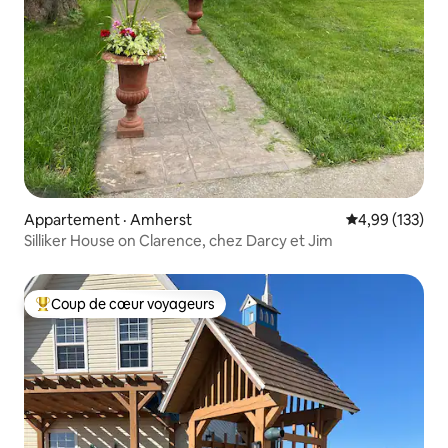
Appartement · Amherst
Note moyenne 
4,99 (133)
Silliker House on Clarence, chez Darcy et Jim
Coup de cœur voyageurs
Coup de cœur voyageurs parmi les plus aimés