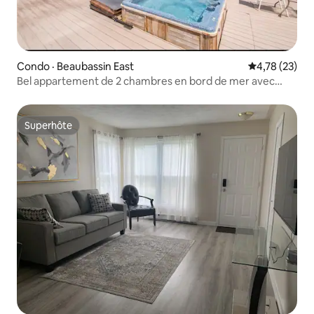
Condo · Beaubassin East
Note moyenne
4,78 (23)
Bel appartement de 2 chambres en bord de mer avec
piscine
Superhôte
Superhôte