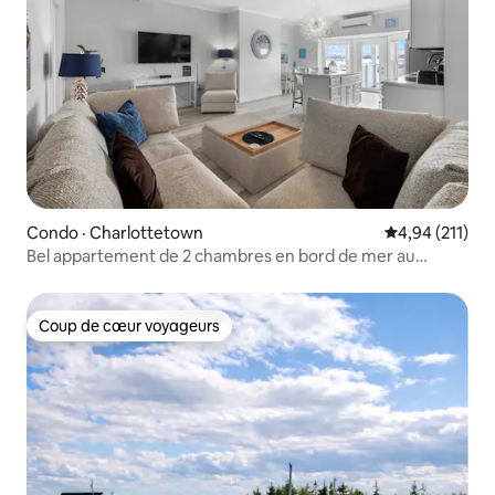
Condo · Charlottetown
Note moyenne 
4,94 (211)
Bel appartement de 2 chambres en bord de mer au
centre-ville de Ch'town
Coup de cœur voyageurs
Coup de cœur voyageurs