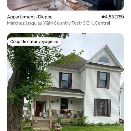
Appartement · Dieppe
Note moyenne 
4,83 (135)
Marchez jusqu'au YQM Country Fest/ 3 CH, Central
Coup de cœur voyageurs
Coup de cœur voyageurs