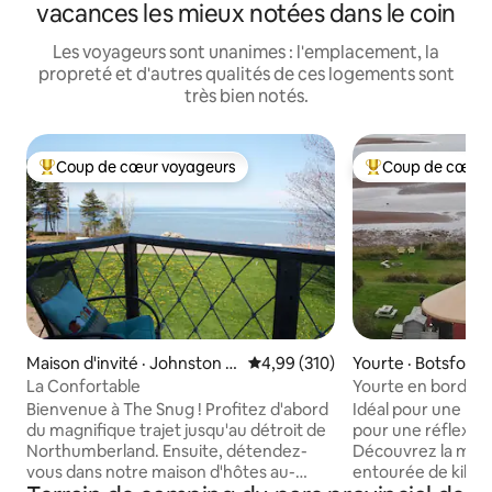
vacances les mieux notées dans le coin
Les voyageurs sont unanimes : l'emplacement, la
propreté et d'autres qualités de ces logements sont
très bien notés.
Coup de cœur voyageurs
Coup de cœur 
Coup de cœur voyageurs parmi les plus aimés
Coup de cœur voy
Maison d'invité · Johnston P
Note moyenne de 4,99 sur 5, 3
4,99 (310)
Yourte · Botsford
oint
La Confortable
Yourte en bord de 
plage !
Bienvenue à The Snug ! Profitez d'abord
Idéal pour une ret
du magnifique trajet jusqu'au détroit de
pour une réflexion
Northumberland. Ensuite, détendez-
Découvrez la magie
vous dans notre maison d'hôtes au-
entourée de kilom