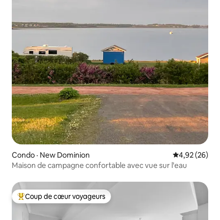
Condo · New Dominion
Note moyenne
4,92 (26)
Maison de campagne confortable avec vue sur l'eau
Coup de cœur voyageurs
Coup de cœur voyageurs parmi les plus aimés