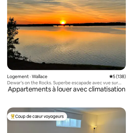
Logement · Wallace
Note moyen
5 (138)
Dewar's on the Rocks. Superbe escapade avec vue sur
Appartements à louer avec climatisation
l'eau
Coup de cœur voyageurs
Coup de cœur voyageurs parmi les plus aimés