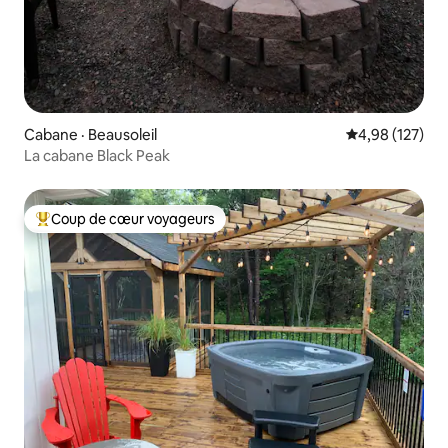
Cabane · Beausoleil
Note moyenne 
4,98 (127)
La cabane Black Peak
Coup de cœur voyageurs
Coup de cœur voyageurs parmi les plus aimés