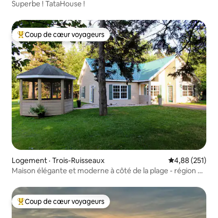
Superbe ! TataHouse !
Coup de cœur voyageurs
Coup de cœur voyageurs parmi les plus aimés
Logement · Trois-Ruisseaux
Note moyenne 
4,88 (251)
Maison élégante et moderne à côté de la plage - région du
Cap Pelé
Coup de cœur voyageurs
Coup de cœur voyageurs parmi les plus aimés