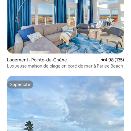
Logement · Pointe-du-Chêne
Note moyenne 
4,98 (135)
Luxueuse maison de plage en bord de mer à Parlee Beach
Superhôte
Superhôte