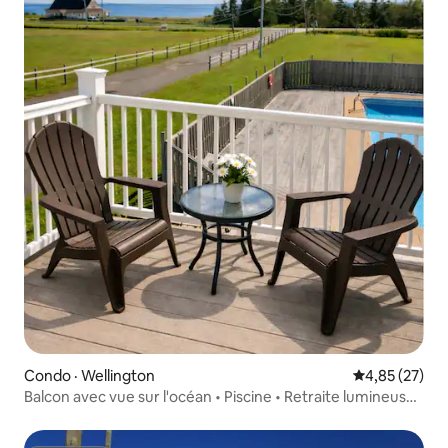
Condo · Wellington
Note moyenne
4,85 (27)
Balcon avec vue sur l'océan • Piscine • Retraite lumineuse
de 2 chambres