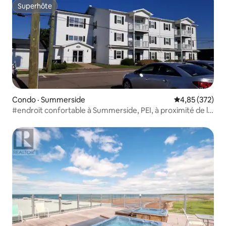
Superhôte
Superhôte
Condo · Summerside
Note moyenne 
4,85 (372)
#endroit confortable à Summerside, PEI, à proximité de la
promenade