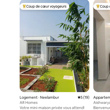
Coup de cœur voyageurs
Coup 
Coup de cœur voyageurs parmi les plus aimés
Coup de 
Logement · Neelambur
Note moyenne de 5
5 (19)
Appartem
AR Homes
Aishwary
intellige
Votre mini-maison privée vous attend!
Bienvenue