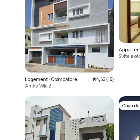
Appartem
Suite exé
Coimbato
Logement · Coimbatore
Note moyenne de 4,53
4,53 (15)
Amko Villa 2
Coup de
Coup de