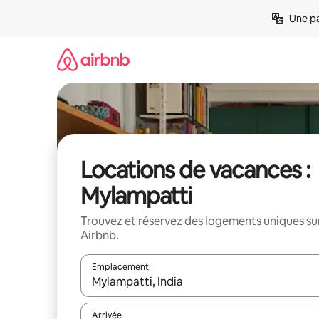
Aller
Une pa
directement
au
contenu
Locations de vacances :
Mylampatti
Trouvez et réservez des logements uniques su
Airbnb.
Emplacement
Quand les résultats sont affichés, parcourez-les en 
Arrivée