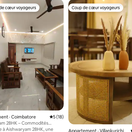
de cœur voyageurs
Coup de cœur voyageurs
cœur voyageurs parmi les plus aimés
Coup de cœur voyageurs
 sur 5, 19 commentaires
ent · Coimbatore
Note moyenne de 5 sur 5, 18 commentai
5 (18)
am 2BHK – Commodités
ntes et emplacement de choix
 à Aishwaryam 2BHK, une
Appartement · Villankurichi