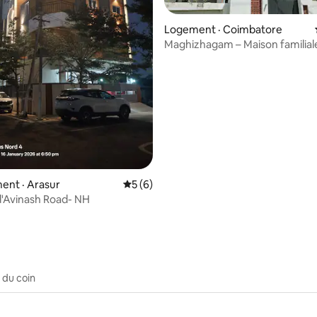
Logement · Coimbatore
Maghizhagam – Maison familial
spacieuse de 3 chambres
5 sur 5, 3 commentaires
ent · Arasur
Note moyenne de 5 sur 5, 6 commentai
5 (6)
'Avinash Road- NH
 du coin