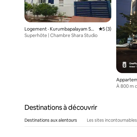
Logement · Kurumbapalayam SSK
Note moyenne de 
5 (3)
ulam
Superhôte | Chambre Shara Studio
Appartem
À 800 m d
Destinations à découvrir
Destinations aux alentours
Les sites incontournables