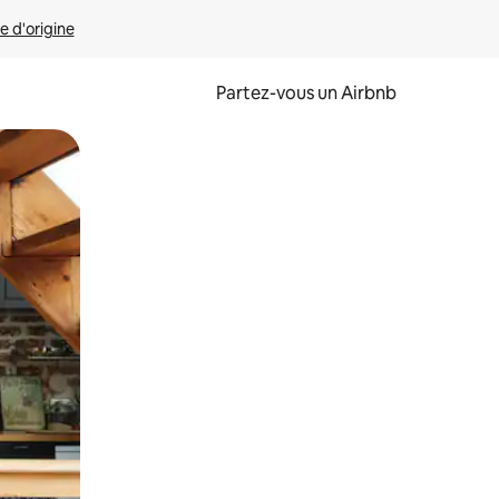
e d'origine
Partez-vous un Airbnb
et en les faisant glisser.