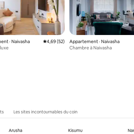
5 sur 5, 5 commentaires
ent · Naivasha
Note moyenne de 4,69 sur 5, 52 commentai
4,69 (52)
Appartement · Naivasha
 luxe
Chambre à Naivasha
ts
Les sites incontournables du coin
Arusha
Kisumu
Na