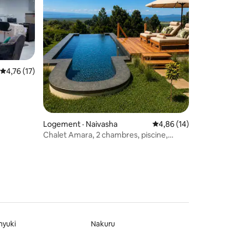
res
Note moyenne de 4,76 sur 5, 17 commentaires
4,76 (17)
Logement · Naivasha
Note moyenne de 4,86
4,86 (14)
Chalet Amara, 2 chambres, piscine,
Green Park Naivasha
nyuki
Nakuru