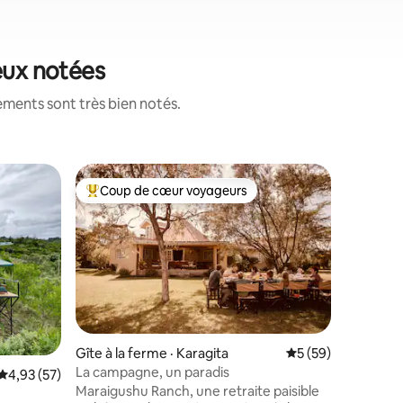
eux notées
ements sont très bien notés.
Appartem
Coup de cœur voyageurs
Coup de
Coup de cœur voyageurs parmi les plus aimés
Coup de
Solace H
vue sur le
Découvre
appartem
où le con
couper le
apaisants
un espace
connexio
chaudes i
Gîte à la ferme · Karagita
Note moyenne de 5
5 (59)
pour prof
La campagne, un paradis
Note moyenne de 4,93 sur 5, 57 commentaires
4,93 (57)
le lac Na
Maraigushu Ranch, une retraite paisible
sécurisé,