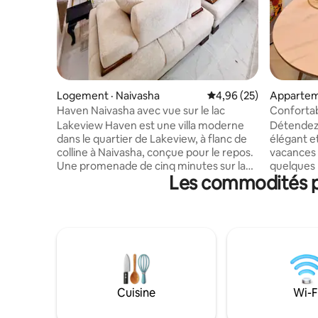
Logement · Naivasha
Note moyenne de 4,96
4,96 (25)
Appartem
Haven Naivasha avec vue sur le lac
Confortab
lac Naiva
Lakeview Haven est une villa moderne
Détendez
dans le quartier de Lakeview, à flanc de
élégant et
colline à Naivasha, conçue pour le repos.
vacances o
Une promenade de cinq minutes sur la
quelques 
Les commodités pr
route vous mènera à une vue
refuge co
imprenable sur le lac Naivasha en
idéal de 
contrebas, avec le rivage à environ
Profitez 
30 minutes en voiture. Des espaces de
cuisine e
vie lumineux s'ouvrent sur des jardins où
connexion
les matins commencent au son du chant
télévisio
des oiseaux et à la fraîcheur de l'air de la
de stream
vallée du Rift. Quatre chambres
parking sé
accueillent les familles et les groupes,
24h/24 et 
Cuisine
Wi-F
une cuisine entièrement équipée
attractio
permet de partager facilement les repas
détendiez