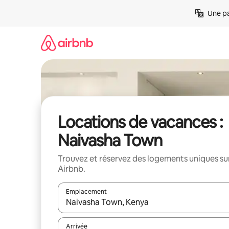
Aller
Une pa
directement
au
contenu
Locations de vacances :
Naivasha Town
Trouvez et réservez des logements uniques su
Airbnb.
Emplacement
Quand les résultats sont affichés, parcourez-les en 
Arrivée