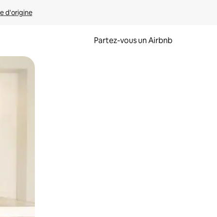
e d'origine
Partez-vous un Airbnb
et en les faisant glisser.