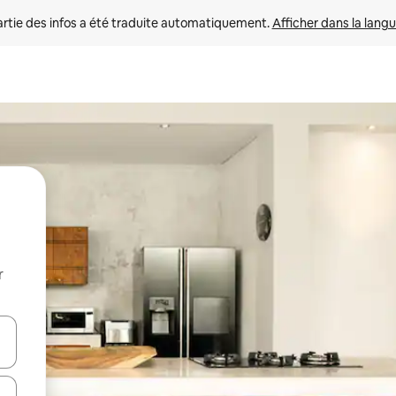
rtie des infos a été traduite automatiquement. 
Afficher dans la langu
r
utilisant les flèches vers le haut et vers le bas, ou en appuyant dessus 