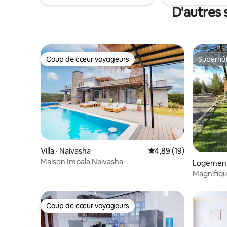
et un complexe sécurisé et fermé
remplie, 
D'autres 
garantit l'intimité. Une retraite calme et
vous. Rés
élégante.
aujourd'hu
Coup de cœur voyageurs
Superhô
Coup de cœur voyageurs
Superhô
Villa · Naivasha
Note moyenne de 4,89
4,89 (19)
Maison Impala Naivasha
Logement
Magnifiqu
Coup de cœur voyageurs
Coup de cœur voyageurs