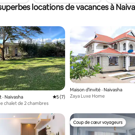
vous vous sentirez comme chez
superbes locations de vacances à Nai
ervez votre séjour dès
i !
te
te
 sur 5, 19 commentaires
Maison d'invité · Naivasha
Zaya Luxe Home
 · Naivasha
Note moyenne de 5 sur 5, 7 commentai
5 (7)
e chalet de 2 chambres
Coup de cœur voyageurs
Coup de cœur voyageurs