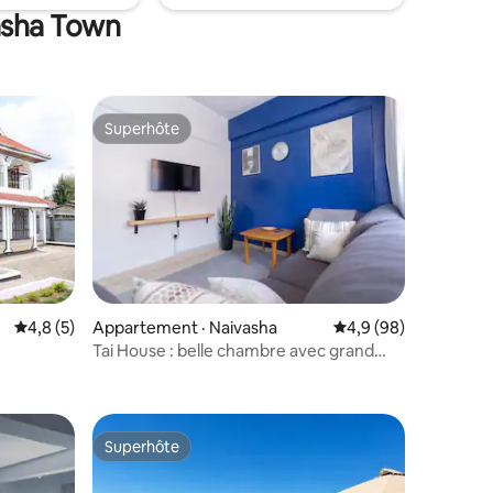
vasha Town
Superhôte
Superhôte
Note moyenne de 4,8 sur 5, 5 commentaires
4,8 (5)
Appartement · Naivasha
Note moyenne de 4,9
4,9 (98)
Tai House : belle chambre avec grand
res
parking
Superhôte
Superhôte