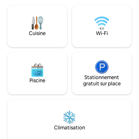
l'environnement.
vie locale laotienne sur une île du
disponible pour de
Mékong : accueillez-nous ! Nous
durée à tarif rédu
sommes sur Don Som (île), Si Phan Don
besoin d'un abri da
(4000 îles) dans l'extrême sud du Laos !
et convivial penda
actuelle.
Cuisine
Wi-Fi
Stationnement
Piscine
gratuit sur place
Climatisation