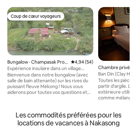
Coup de cœur voyageurs
Coup de cœur voyageurs
Bungalow · Champasak Provi
Note moyenne de 4,94 sur 5, 
4,94 (54)
Chambre privée ·
nce
Expérience insulaire dans un village
Ban Din (Clay Hou
traditionnel du Laos
Bienvenue dans notre bungalow (avec
Toutes les pièces 
salle de bain attenante) sur les rives du
partir d'argile. La
puissant fleuve Mékong ! Nous vous
extérieure utilise 
aiderons pour toutes vos questions et
comme mélange. L
nous adorerons vous faire visiter notre
installations de l
village. Nous pouvons également
conformes aux no
organiser des visites, un cours de cuisine
Les commodités préférées pour les
internationales. P
et un transport ultérieur. Notre île est
préfèrent une cha
très traditionnelle et il n'y a pas de
locations de vacances à Nakasong
chimiques, constru
routes, seulement des chemins et des
matériaux naturel
petits villages. Si vous voulez goûter à la