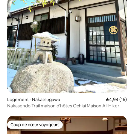
Logement · Nakatsugawa
Note moyenne
4,94 (16)
Nakasendo Trail maison d'hôtes Ochiai Maison All Hiker
sans contact japonais corps sentiment cheval cage
portefeuille
Coup de cœur voyageurs
Coup de cœur voyageurs