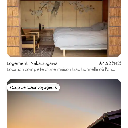
Logement · Nakatsugawa
Note moyenne 
4,92 (142)
Location complète d'une maison traditionnelle où l'on
peut écouter des disques / 2 chambres / 4 personnes
maximum / Fuchimachi, Nakatsugawa / 30 minutes en
voiture de Tsumago et Gero
Coup de cœur voyageurs
Coup de cœur voyageurs