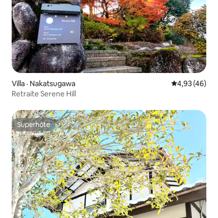
Villa · Nakatsugawa
Note moyenne
4,93 (46)
Retraite Serene Hill
Superhôte
Superhôte