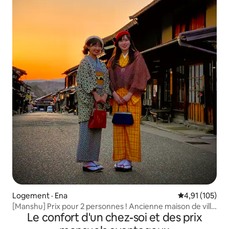
Logement · Ena
Note moyenne 
4,91 (105)
[Manshu] Prix pour 2 personnes ! Ancienne maison de ville
Le confort d'un chez-soi et des prix
de Iwamura. Que diriez-vous de louer et de porter un
kimono rétro? (Réservation requise)