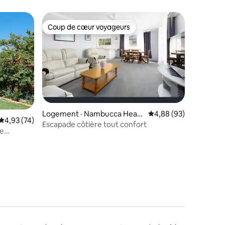
Coup de cœur voyageurs
Coup de cœur voyageurs
Logement · Nambucca Head
Note moyenne de 4,88
4,88 (93)
Note moyenne de 4,93 sur 5, 74 commentaires
4,93 (74)
s
Escapade côtière tout confort
res
de
n.