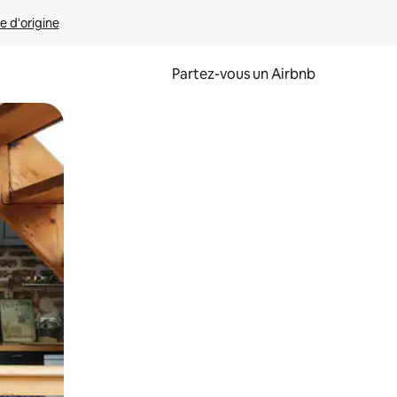
e d'origine
Partez-vous un Airbnb
et en les faisant glisser.