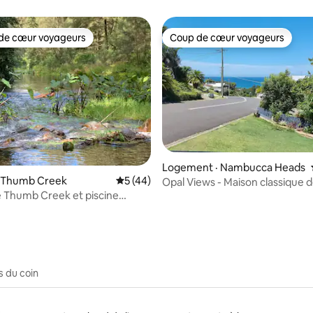
de cœur voyageurs
Coup de cœur voyageurs
cœur voyageurs parmi les plus aimés
Coup de cœur voyageurs
8 sur 5, 8 commentaires
Logement · Nambucca Heads
· Thumb Creek
Note moyenne de 5 sur 5, 44 commentai
5 (44)
Opal Views - Maison classique 
 Thumb Creek et piscine
3 chambres avec vue sur l'océa
s du coin