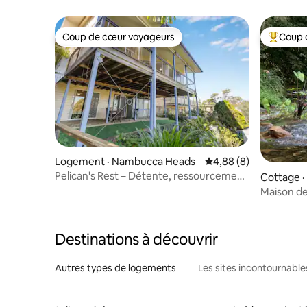
et piscine
Coup de cœur voyageurs
Coup 
Coup de cœur voyageurs
Coup de 
Logement · Nambucca Heads
Note moyenne de 4,8
4,88 (8)
Pelican's Rest – Détente, ressourcement
Cottage 
et reconnexion
Maison de
privée
Destinations à découvrir
Autres types de logements
Les sites incontournable