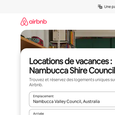
Aller
Une pa
directement
au
contenu
Locations de vacances :
Nambucca Shire Council
Trouvez et réservez des logements uniques su
Airbnb.
Emplacement
Quand les résultats sont affichés, parcourez-les en 
Arrivée