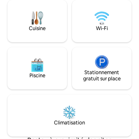
jardinage, la plant
et vous pouvez avoir un foyer. Il y a une
jardin et le lavage
ambiance de camping, et il y a un auvent
de puits. Une célébrité installée à
extérieur, ce qui ajoute à l'ambiance par
Namhae a fait ven
temps pluvieux. Chambres 1 lit queen, 4
spécialisé dans le
Cuisine
Wi-Fi
lits super simples, Il y a deux tapis
chevrons dans un 
moelleux, généreux et propres. Le linge
sorte que la beaut
de lit est fourni. Cuisine Vaisselle,
commodité des ma
cuillères et baguettes pour les grandes
occidental coexistent. Il s'ag
familles, casseroles, poêles, Cuisinière à
logement privé po
riz électrique à pression (pour 10
Sur un terrain de 
personnes), divers assaisonnements,
vous ouvrez la por
table à manger pour 8 personnes, table
Stationnement
jardin avec des fle
Piscine
à manger pour 8 personnes, Zaigle,
principal et une a
gratuit sur place
Zaigle, Cuisinière à induction, micro-
d'avoir tout ce don
ondes, réfrigérateur, bouilloire
comme chez moi, 
électrique, bouilloire, café, moulin,
logement. Dans la chambre avec un lit
cafetière, cafetière, machine à glaçons
queen size, 2 lits 
(été) Salle de bain Baignoire spacieuse et
On a préparé un m
quantité généreuse de serviettes,
supplémentaire. Il y a un village allemand
brosse à dents, dentifrice, savon, gel
à 5 minutes à pied
Climatisation
douche pour le corps, serviette pour le
bière, Il y a une forêt commémorative
corps, shampoing, sèche-cheveux,
du millénaire et l
sèche-cheveux, sèche-cheveux, sèche-
3 minutes à pied Les promenades en