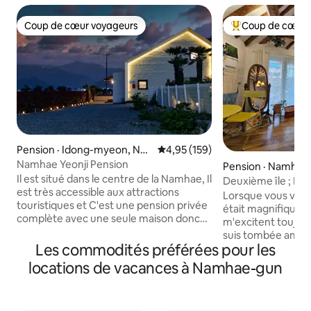
Coup de cœur voyageurs
Coup de cœur 
Coup de cœur voyageurs
Coup de cœur voy
Pension · Idong-myeon, Na
Note moyenne de 4,95 sur 5, 1
4,95 (159)
mhae-gun
Namhae Yeonji Pension
Pension · Namhae
Il est situé dans le centre de la Namhae, Il
Deuxième île ; Da
est très accessible aux attractions
hébergement esth
Lorsque vous vous 
touristiques et C'est une pension privée
Kaerae/hanok ind
était magnifique.
complète avec une seule maison donc
allemand et mer à
m'excitent toujour
plus privée. La vue sur la mer et le ciel
suis tombée amou
nocturne sont très beaux C'est une belle
Les commodités préférées pour les
regard. J'ai décoré
pension dans un village rural calme. C'est
Première île; Jour si
locations de vacances à Namhae-gun
une structure à deux étages d'une
deuxième île; la jour
maison privée, donc c'est Idéal pour les
une bonne maison p
connaissances Il y a une terrasse, donc
beaucoup de chos
vous pouvez faire un barbecue (gratuit),