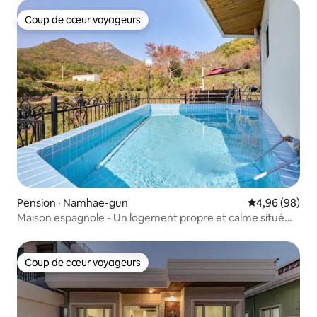
Coup de cœur voyageurs
Coup de cœur voyageurs
Pension · Namhae-gun
Note moyenne
4,96 (98)
Maison espagnole - Un logement propre et calme situé
dans une pension privée récemment construite, un bain
en plein air et un village espagnol avec vue sur l'océan.
Coup de cœur voyageurs
Coup de cœur voyageurs