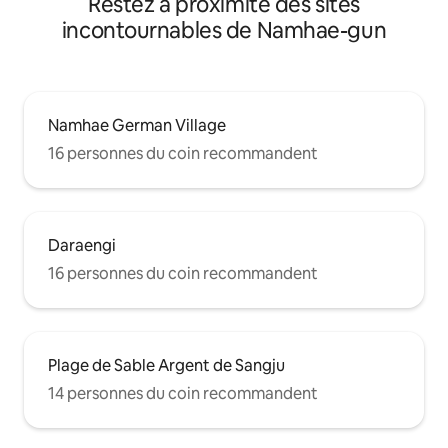
Restez à proximité des sites
cheveux, peigne à cheveux Projecteur
forêt, les jeux d'e
incontournables de Namhae-gun
de faisceau de vélo, console de jeu
également de bonnes a
Nintendo, livre pour enfants, badminton,
marchez, vous tro
gant de baseball Rummmikub, Jenga,
aurait de délicieu
etc.
boulangerie allem
d'Allemagne.
Namhae German Village
16 personnes du coin recommandent
Daraengi
16 personnes du coin recommandent
Plage de Sable Argent de Sangju
14 personnes du coin recommandent