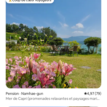
Coup de cœur voyageurs
Coup de cœur voyageurs parmi les plus aimés
Pension · Namhae-gun
Note moyenne
4,97 (79)
Mer de Capri (promenades relaxantes et paysages marins
calmes disponibles au 1er étage)