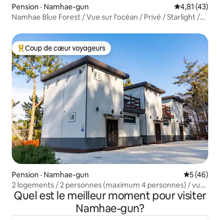
Pension · Namhae-gun
Note moyenne
4,81 (43)
Namhae Blue Forest / Vue sur l'océan / Privé / Starlight /
Darangeui / Bulmung / Onsiljohn / Karaoké / Beam /
Voyage en famille
Coup de cœur voyageurs
Coup de cœur voyageurs parmi les plus aimés
Pension · Namhae-gun
Note moye
5 (46)
2 logements / 2 personnes (maximum 4 personnes) / vue
Quel est le meilleur moment pour visiter
sur la mer, logement privé / nouveau
Namhae-gun?