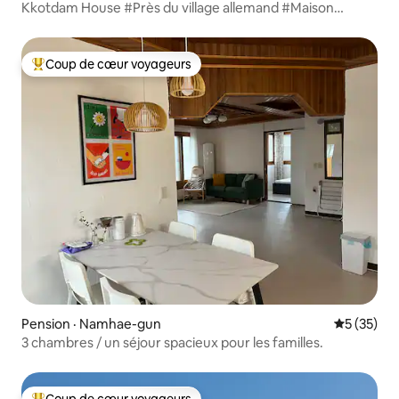
Kkotdam House #Près du village allemand #Maison
individuelle#Climatisation dans chaque
chambre#Sécheuse#Purificateur d'eau#Maison d'hôtes
hanok#Village vacances#Barbecue Sot'tukdeok
Coup de cœur voyageurs
Coup de cœur voyageurs parmi les plus aimés
Pension · Namhae-gun
Note moye
5 (35)
3 chambres / un séjour spacieux pour les familles.