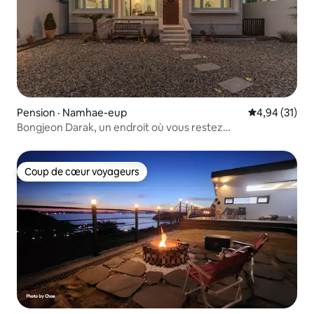
Pension · Namhae-eup
Note moyenne
4,94 (31)
Bongjeon Darak, un endroit où vous restez
complètement dans votre propre temps
Coup de cœur voyageurs
Coup de cœur voyageurs