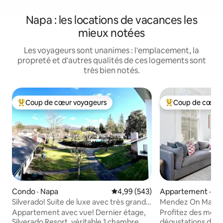
Napa : les locations de vacances les
mieux notées
Les voyageurs sont unanimes : l'emplacement, la
propreté et d'autres qualités de ces logements sont
très bien notés.
Coup de cœur voyageurs
Coup de cœur 
Coup de cœur voyageurs parmi les plus aimés
Coup de cœur voy
Condo · Napa
Note moyenne de 4,99 sur 5, 5
4,99 (543)
Appartement · Na
Silverado! Suite de luxe avec très grand
Mendez On Main #1
lit et balcon avec vue sur la montagne
à pied du centre-vi
Appartement avec vue! Dernier étage,
Profitez des meill
Silverado Resort, véritable 1 chambre
dégustations de vi