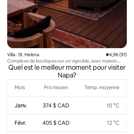
Villa · St. Helena
Note moyenne
4,96 (91)
Complexe de boutiques sur un vignoble, avec maison
Quel est le meilleur moment pour visiter
d'hôtes
Napa?
Mois
Prix moyen
Temp. moyenne
Janv.
374 $ CAD
10 °C
Févr.
405 $ CAD
12 °C