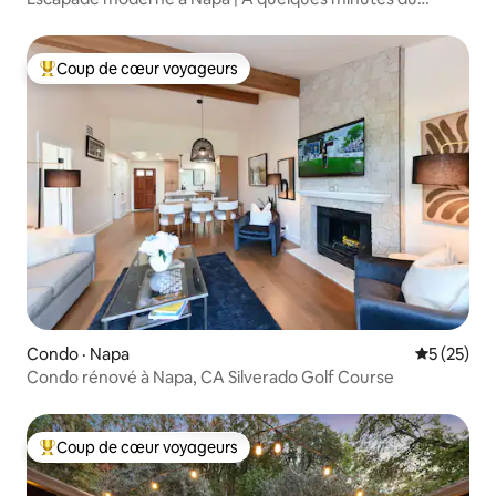
centre-ville de Napa
Coup de cœur voyageurs
Coup de cœur voyageurs parmi les plus aimés
Condo · Napa
Note moye
5 (25)
Condo rénové à Napa, CA Silverado Golf Course
Coup de cœur voyageurs
Coup de cœur voyageurs parmi les plus aimés