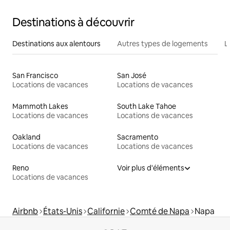
Destinations à découvrir
Destinations aux alentours
Autres types de logements
L
San Francisco
San José
Locations de vacances
Locations de vacances
Mammoth Lakes
South Lake Tahoe
Locations de vacances
Locations de vacances
Oakland
Sacramento
Locations de vacances
Locations de vacances
Reno
Voir plus d'éléments
Locations de vacances
Airbnb
États-Unis
Californie
Comté de Napa
Napa