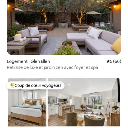
Logement · Glen Ellen
Note moye
5 (66)
Retraite de luxe et jardin zen avec foyer et spa
Coup de cœur voyageurs
Coup de cœur voyageurs parmi les plus aimés