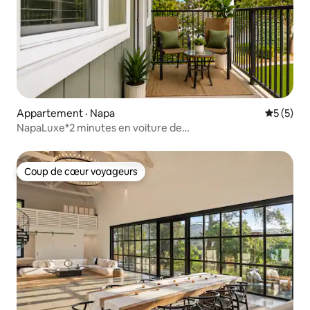
Appartement · Napa
Note moy
5 (5)
NapaLuxe*2 minutes en voiture de
DT|Piscine|BBQ|Animaux acceptés|4 couchages
Coup de cœur voyageurs
Coup de cœur voyageurs