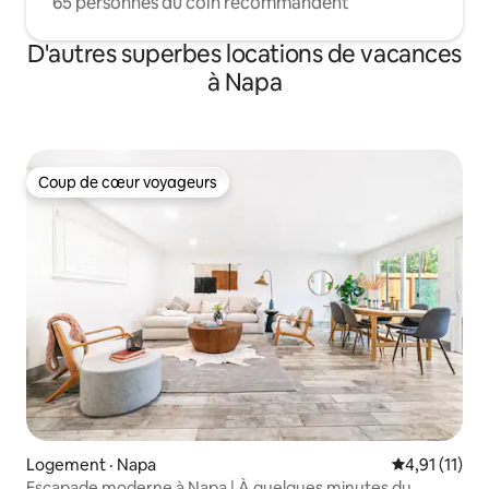
65 personnes du coin recommandent
D'autres superbes locations de vacances
à Napa
Coup de cœur voyageurs
Coup de cœur voyageurs
Logement · Napa
Note moyenne
4,91 (11)
Escapade moderne à Napa | À quelques minutes du