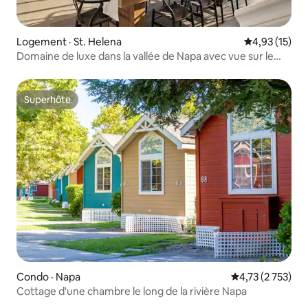
Logement · St. Helena
Note moyenne
4,93 (15)
Domaine de luxe dans la vallée de Napa avec vue sur le
vignoble, St Helena
Superhôte
Superhôte
Condo · Napa
Note moyenne de
4,73 (2 753)
Cottage d'une chambre le long de la rivière Napa