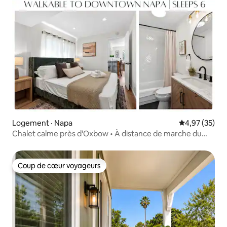
Logement · Napa
Note moyenne
4,97 (35)
Chalet calme près d'Oxbow • À distance de marche du
centre-ville de Napa
Coup de cœur voyageurs
Coup de cœur voyageurs