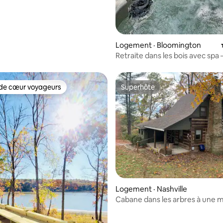
Logement · Bloomington
Retraite dans les bois avec spa 
11 acres + sentiers près de l'Un
l'Indiana
de cœur voyageurs
Superhôte
cœur voyageurs parmi les plus aimés
Superhôte
 sur 5, 44 commentaires
Logement · Nashville
Cabane dans les arbres à une 
la ville