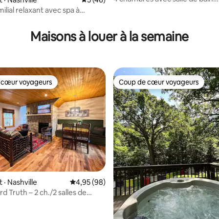
privative | Vie de villégiature | 1
ilial relaxant avec spa à
plus | Piscine et plein d'activités
amusantes
Maisons à louer à la semaine
 cœur voyageurs
Coup de cœur voyageurs
 cœur voyageurs
Coup de cœur voyageurs
 sur 5, 88 commentaires
· Nashville
Note moyenne de 4,95 sur 5, 98 commentai
4,95 (98)
d Truth – 2 ch./2 salles de
te de la distillerie incluse