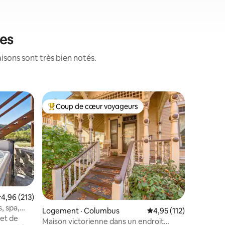
ées
isons sont très bien notés.
Logement
Coup de cœur voyageurs
Coup de
les plus aimés
Coup de cœur voyageurs parmi les plus aimés
Coup de
The Nest 
★ Situé a
maisons d
Parking 
principa
entièrem
quartz e
pour rec
propane.
res
ote moyenne de 4,96 sur 5, 213 commentaires
4,96 (213)
mobilité
, spa,
accessib
Logement · Columbus
Note moyenne de 4,95
4,95 (112)
 et de
de★ fer
Maison victorienne dans un endroit