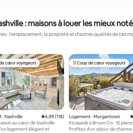
shville : maisons à louer les mieux not
s : l'emplacement, la propreté et d'autres qualités de ces ma
de cœur voyageurs
Coup de cœur voyageurs
cœur voyageurs parmi les plus aimés
Coup de cœur voyageurs parmi 
sur 5, 110 commentaires
· Nashville
Note moyenne de 4,99 sur 5, 118 commentai
4,99 (118)
Logement · Morgantown
N
ison au cœur de Nashville
Escapade à Brown Co : 10 places
foyer, barbecue
d'un logement élégant et
Profitez d'un séjour de charme