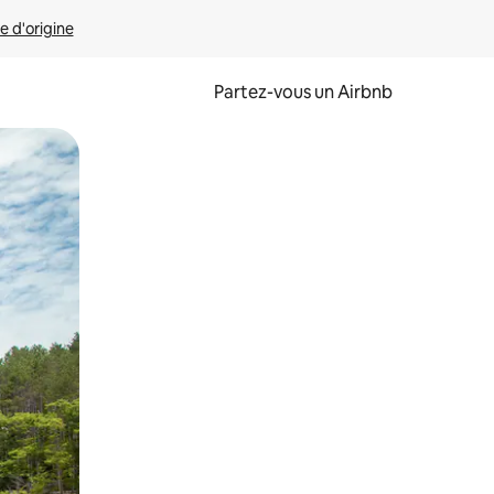
e d'origine
Partez-vous un Airbnb
et en les faisant glisser.