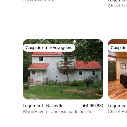
Chalet fam
Nashville
Coup de cœur voyageurs
Coup de
Coup de cœur voyageurs
Coup de
Logement · Nashville
Note moyenne de 4,95
4,95 (88)
Logement 
WoodHaven - Une escapade boisée
Chalet Har
bain – Visi