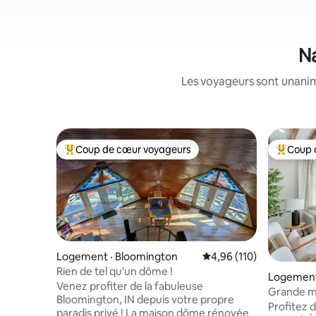
Na
Les voyageurs sont unanime
Coup de cœur voyageurs
Coup 
Coup de cœur voyageurs parmi les plus aimés
Coup de 
Logement · Bloomington
Note moyenne de 4,96 
4,96 (110)
Rien de tel qu'un dôme !
Logement 
Venez profiter de la fabuleuse
Grande ma
Bloomington, IN depuis votre propre
Profitez 
paradis privé ! La maison dôme rénovée