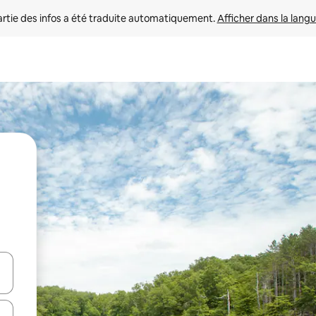
rtie des infos a été traduite automatiquement. 
Afficher dans la langu
utilisant les flèches vers le haut et vers le bas, ou en appuyant dessus 