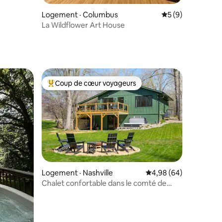
2 ans et
Logement · Columbus
Note moyenne de 
5 (9)
La Wildflower Art House
Coup de cœur voyageurs
Coup de cœur voyageurs parmi les plus aimés
Logement · Nashville
Note moyenne de 4,98
4,98 (64)
Chalet confortable dans le comté de
res
Brown | Pour 4 personnes, avec spa