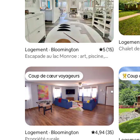
Logement
Chalet de
Logement · Bloomington
Note moyenne de 5
5 (15)
hôtelier |
Escapade au lac Monroe : art, piscine,
tennis, golf, club
Coup de cœur voyageurs
Coup 
Coup de cœur voyageurs
Coup de 
Logement · Bloomington
Note moyenne de 4,94
4,94 (35)
Propriété rurale
Logement 