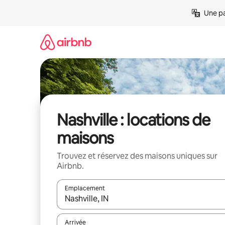
Aller
Une pa
directement
au
contenu
Nashville : locations de
maisons
Trouvez et réservez des maisons uniques sur
Airbnb.
Emplacement
Quand les résultats sont affichés, parcourez-les en 
Arrivée