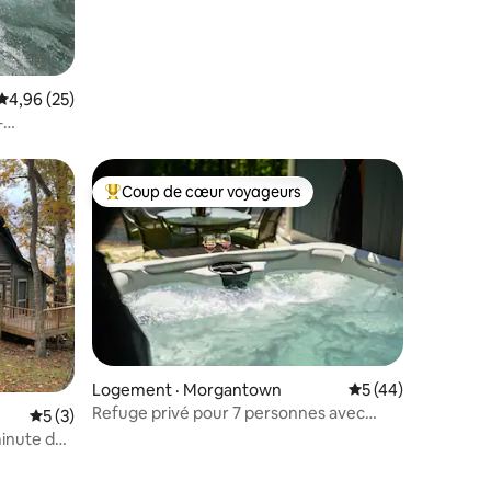
Note moyenne de 4,96 sur 5, 25 commentaires
4,96 (25)
–
iversité de
Coup de cœur voyageurs
Coup de cœur voyageurs parmi les plus aimés
Logement · Morgantown
Note moyenne de 5
5 (44)
Refuge privé pour 7 personnes avec
Note moyenne de 5 sur 5, 3 commentaires
5 (3)
climatisation, spa, foyer extérieur et disc
minute de
golf