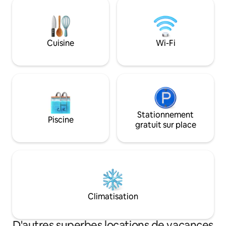
travail Lave-linge/sèche-linge Parfait
approvisionnée et un barbecue au
pour : Infirmiers et infirmières itinérants
charbon de bois. Échappez aux
Familles et athlèt
distractions trépidantes de la ville
sport Familles déplacées (assurance)
pendant quelques jours, une option
Visites de la famill
Cuisine
Wi-Fi
multi-chambres lorsque vous visitez la
famille, que vous êtes juste de passage
et que vous avez besoin de vous
reposer, ou que vous assistez à des
événements dans la région. Un autre
chez-soi loin de chez vous !
Stationnement
Piscine
gratuit sur place
Climatisation
D'autres superbes locations de vacances