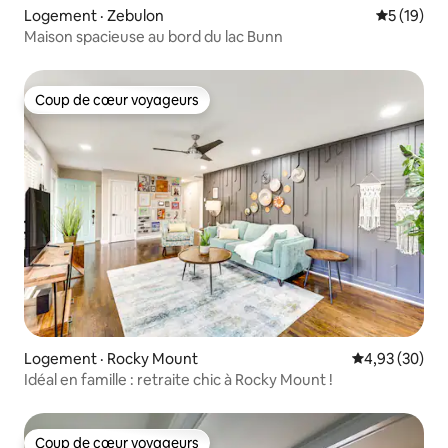
Logement · Zebulon
Note moye
5 (19)
Maison spacieuse au bord du lac Bunn
Coup de cœur voyageurs
Coup de cœur voyageurs
Logement · Rocky Mount
Note moyenne
4,93 (30)
Idéal en famille : retraite chic à Rocky Mount !
Coup de cœur voyageurs