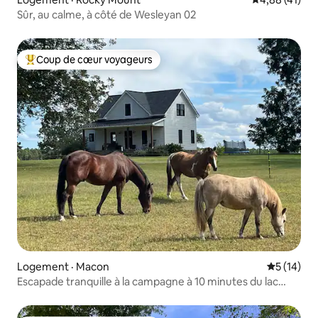
Sûr, au calme, à côté de Wesleyan 02
Coup de cœur voyageurs
Coup de cœur voyageurs parmi les plus aimés
Logement · Macon
Note moye
5 (14)
Escapade tranquille à la campagne à 10 minutes du lac
Gaston