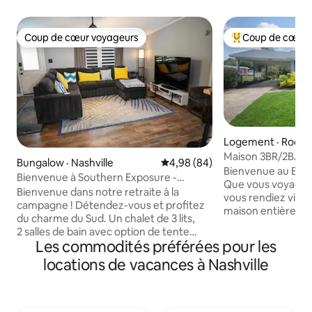
Coup de cœur voyageurs
Coup de cœur 
Coup de cœur voyageurs
Coup de cœur voy
Logement · Rocky
Maison 3BR/2BA | P
Bungalow · Nashville
Note moyenne de 4,98 sur 5, 
4,98 (84)
centre-ville et de 
Bienvenue au Byrd
Bienvenue à Southern Exposure -
Que vous voyagiez 
Nashville NC
Bienvenue dans notre retraite à la
vous rendiez visite
campagne ! Détendez-vous et profitez
maison entièreme
du charme du Sud. Un chalet de 3 lits,
3 chambres est l'e
2 salles de bain avec option de tente
ressourcer, vous r
Les commodités préférées pour les
Glamping pour la nuit ou un endroit pour
chez vous. Points forts : Maison
se détendre pendant la journée si le
locations de vacances à Nashville
confortable de 3 chambres
temps le permet. Il y a une télévision
de l'hôpital Nash, 
dans chaque chambre, le câble, une
l'autoroute I-95 Adapté séjour, animaux
connexion Wi-Fi, 2 terrasses
bienvenus Wifi rapide et espace de
extérieures, une cuisine entièrement