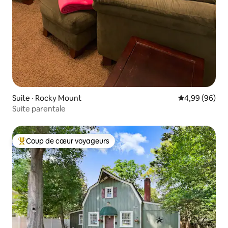
Suite · Rocky Mount
Note moyenne
4,99 (96)
Suite parentale
Coup de cœur voyageurs
Coup de cœur voyageurs parmi les plus aimés