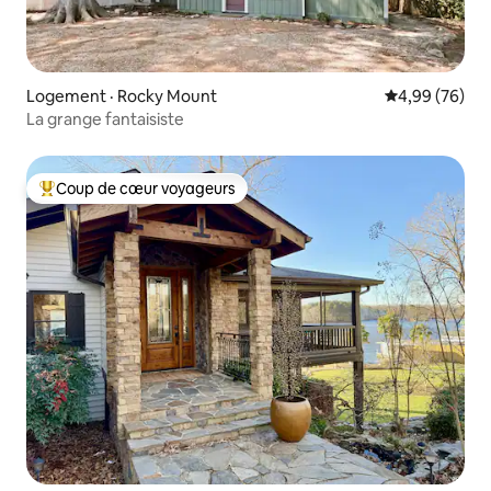
Logement · Rocky Mount
Note moyenne
4,99 (76)
La grange fantaisiste
Coup de cœur voyageurs
Coup de cœur voyageurs parmi les plus aimés