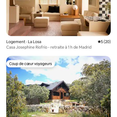
Logement · La Losa
Note moye
5 (20)
Casa Josephine Riofrío - retraite à 1 h de Madrid
Coup de cœur voyageurs
Coup de cœur voyageurs