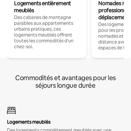
Logements entièrement
Nomades num
meublés
professionnel
déplacement
Des cabanes de montagne
paisibles aux appartements
Des logements
urbains pratiques, ces
pour les profes
logements meublés offrent
nomades et trav
toutes les commodités d'un
distance avec le
chez-soi.
espaces de trav
Commodités et avantages pour les
séjours longue durée
Logements meublés
Des logements complètement meublés avec une