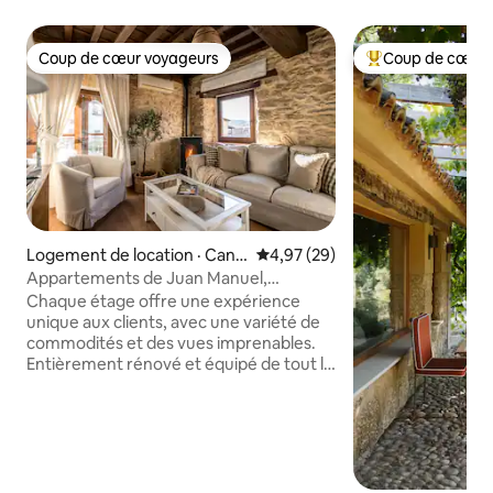
Coup de cœur voyageurs
Coup de cœur 
Coup de cœur voyageurs
Coup de cœur voy
Logement de location · Cand
Note moyenne de 4,97 sur 5, 
4,97 (29)
elario
Appartements de Juan Manuel,
Appartement puente...
Chaque étage offre une expérience
unique aux clients, avec une variété de
commodités et des vues imprenables.
Entièrement rénové et équipé de tout le
nécessaire pour un excellent séjour, il
invite à la détente et à la découverte de
la nature. Dans cet appartement, en plus
de la cuisine, les voyageurs trouveront
une salle à manger spacieuse et joliment
décorée. Ici, vous pourrez profiter de