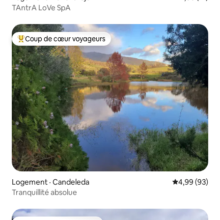
TAntrA LoVe SpA
Coup de cœur voyageurs
Coup de cœur voyageurs parmi les plus aimés
Logement · Candeleda
Note moyenne
4,99 (93)
Tranquillité absolue