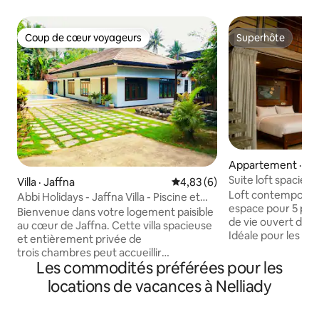
Coup de cœur voyageurs
Superhôte
Coup de cœur voyageurs
Superhôte
Appartement · Po
Suite loft spacieu
Villa · Jaffna
Note moyenne de 4,83 sur 5,
4,83 (6)
Point Pedro
Loft contemporain
Abbi Holidays - Jaffna Villa - Piscine et
espace pour 5 per
bar à chicha
Bienvenue dans votre logement paisible
de vie ouvert de 1 
au cœur de Jaffna. Cette villa spacieuse
Idéale pour les fami
et entièrement privée de
région, cette suit
trois chambres peut accueillir
de séjour meilleur
Les commodités préférées pour les
confortablement six personnes et offre
hôtel existant dan
un équilibre parfait entre confort,
locations de vacances à Nelliady
Jaffna. Bank of Ceylan, le marché et
intimité et commodité, ce qui en fait
l'hôpital sont acce
l’endroit idéal pour les familles, les
attractions à pro