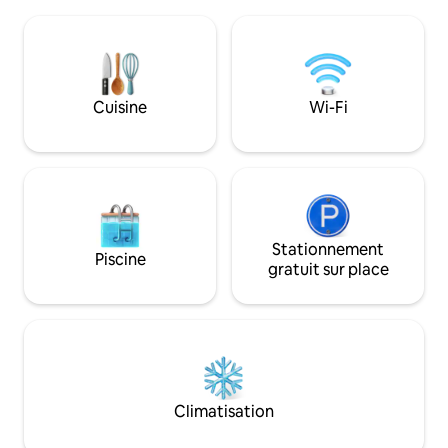
voyageurs d’affaires, les personnes
Sarasalai North Bi
rendant visite à leur famille ou les
km), Sakkotai Cape
groupes qui explorent le nord du
Thumpalai Beach (4 
Sri Lanka. Située dans un quartier
des trois unités di
résidentiel calme, la propriété offre un
propriété, toutes
havre de paix tout en étant à seulement
Cuisine
Wi-Fi
disposition.
quelques minutes des principaux sites
culturels de Jaffna, des centres de
transport et des services locaux.
Stationnement
Piscine
gratuit sur place
Climatisation