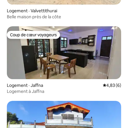
Logement · Valvettithurai
Belle maison près de la côte
Coup de cœur voyageurs
Coup de cœur voyageurs
Logement · Jaffna
Note moyenn
4,83 (6)
Logement à Jaffna