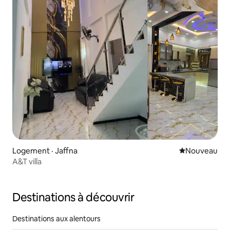
Logement · Jaffna
Nouvel hébe
Nouveau
A&T villa
Destinations à découvrir
Destinations aux alentours