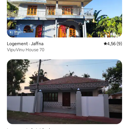
Logement · Jaffna
Note moyenn
4,56 (9)
VipuVinu House 70