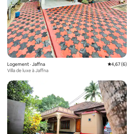
Logement · Jaffna
Note moyenn
4,67 (6)
Villa de luxe à Jaffna