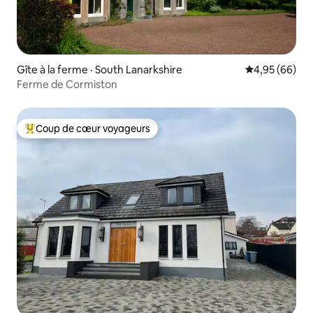
Gîte à la ferme · South Lanarkshire
Note moyenne
4,95 (66)
Ferme de Cormiston
Coup de cœur voyageurs
Coup de cœur voyageurs parmi les plus aimés