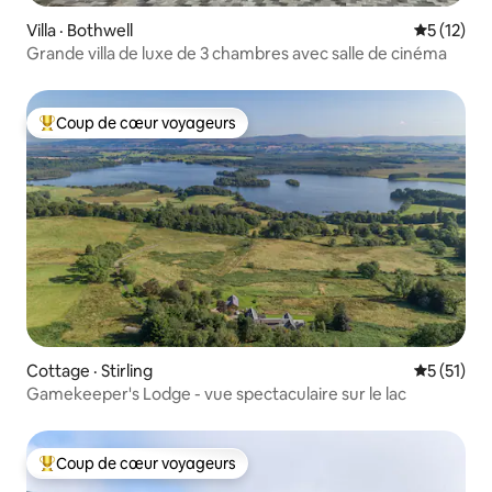
Villa · Bothwell
Note moye
5 (12)
Grande villa de luxe de 3 chambres avec salle de cinéma
Coup de cœur voyageurs
Coup de cœur voyageurs parmi les plus aimés
Cottage · Stirling
Note moye
5 (51)
Gamekeeper's Lodge - vue spectaculaire sur le lac
Coup de cœur voyageurs
Coup de cœur voyageurs parmi les plus aimés