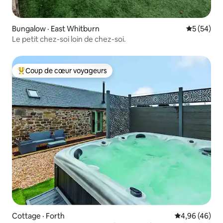
Bungalow · East Whitburn
Note moye
5 (54)
Le petit chez-soi loin de chez-soi.
Coup de cœur voyageurs
Coup de cœur voyageurs parmi les plus aimés
Cottage · Forth
Note moyenne
4,96 (46)