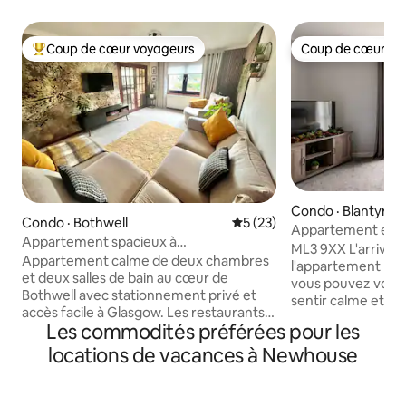
Coup de cœur voyageurs
Coup de cœur vo
Coup de cœur voyageurs parmi les plus aimés
Coup de cœur vo
Condo · Blantyre
Condo · Bothwell
Note moyenne de 5 sur 5, 
5 (23)
Appartement enti
Appartement spacieux à
parking gratuit su
ML3 9XX L'arrivée autonome avec tout
2 chambres | Stationnement | Près de
Appartement calme de deux chambres
l'appartement pour
Glasgow
et deux salles de bain au cœur de
vous pouvez vous
Bothwell avec stationnement privé et
sentir calme et co
accès facile à Glasgow. Les restaurants,
Récemment rénové
Les commodités préférées pour les
cafés et magasins locaux sont
avec une salle de 
accessibles à pied. Conçu pour des
locations de vacances à Newhouse
pour que vous puis
séjours calmes et confortables. Idéal
cuisine propre et 
pour les professionnels, pour une
moelleux + divan i
relocalisation ou pour explorer le centre
dans le coin salon