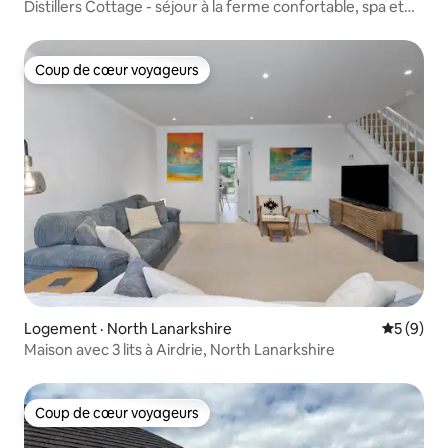
Distillers Cottage - séjour à la ferme confortable, spa et
barbecue
Coup de cœur voyageurs
Coup de cœur voyageurs
Logement · North Lanarkshire
Note moy
5 (9)
Maison avec 3 lits à Airdrie, North Lanarkshire
Coup de cœur voyageurs
Coup de cœur voyageurs