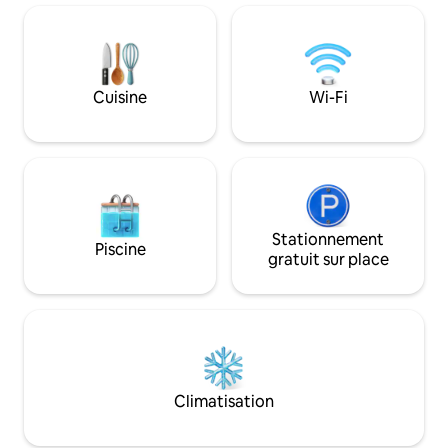
de l'Écosse. Séjour spacieux, cuisine
wifi et l'utilisati
entièrement équipée, chambre avec lit
pour que vous pui
king size, deuxième chambre flexible,
films et émissions 
deux salles de bains, WiFi rapide et
Parking gratuit su
arrivée autonome sécurisée. Veuillez
superbe vue sur Hamil
Cuisine
Wi-Fi
noter que l'accès à l'appartement se fait
supérieur * escalie
par deux courts escaliers (pas
d'ascenseur).
Stationnement
Piscine
gratuit sur place
Climatisation