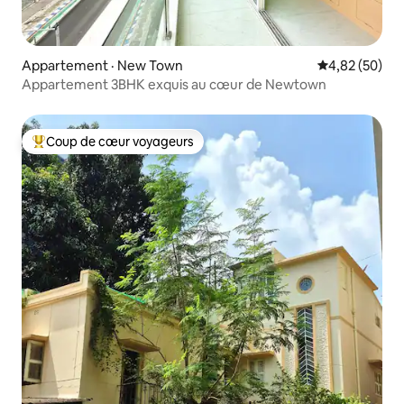
Appartement · New Town
Note moyenne
4,82 (50)
Appartement 3BHK exquis au cœur de Newtown
Coup de cœur voyageurs
Coup de cœur voyageurs parmi les plus aimés