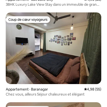
3BHK Luxury Lake View Stay dans un immeuble de grande
hauteur
Coup de cœur voyageurs
Coup de cœur voyageurs
Appartement · Baranagar
Note moyenne
4,98 (55)
Chez vous, ailleurs Séjour chaleureux et élégant