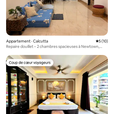
Appartement · Calcutta
Note moye
5 (10)
Repaire douillet – 2 chambres spacieuses à Newtown,
idéal pour les couples
Coup de cœur voyageurs
Coup de cœur voyageurs