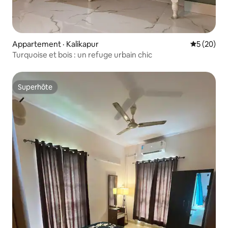
Appartement · Kalikapur
Note moye
5 (20)
Turquoise et bois : un refuge urbain chic
Superhôte
Superhôte