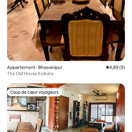
Appartement · Bhawanipur
Note moyenn
4,89 (9)
The Old House Kolkata
Coup de cœur voyageurs
Coup de cœur voyageurs