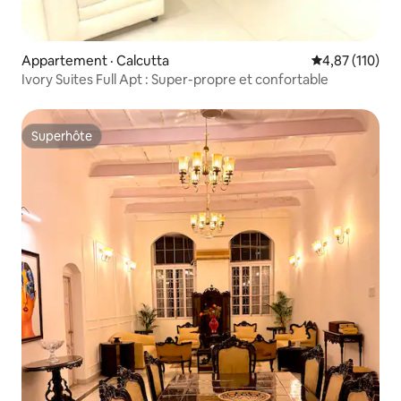
Appartement · Calcutta
Note moyenne 
4,87 (110)
Ivory Suites Full Apt : Super-propre et confortable
Superhôte
Superhôte