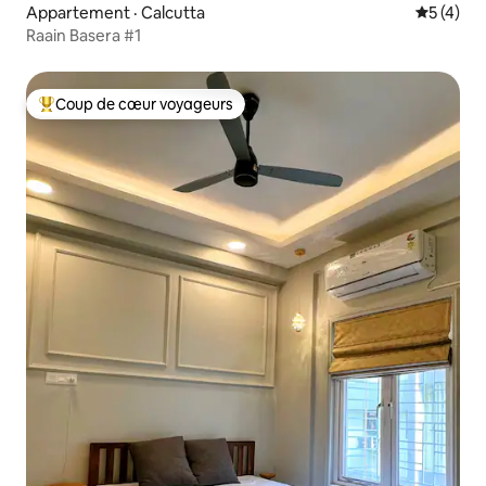
Appartement · Calcutta
Note moy
5 (4)
Raain Basera #1
Coup de cœur voyageurs
Coup de cœur voyageurs parmi les plus aimés