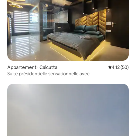
Appartement · Calcutta
Note moyenne
4,12 (50)
Suite présidentielle sensationnelle avec
baignoire@Xanadu