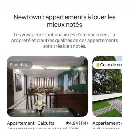
Newtown : appartements à louer les
mieux notés
Les voyageurs sont unanimes : l'emplacement, la
propreté et d'autres qualités de ces appartements
sont très bien notés.
Superhôte
Coup de cœur 
Superhôte
Coup de cœur voy
Appartement · Calcutta
Note moyenne de 4,84 sur 5, 1
4,84 (114)
Appartement · Sal