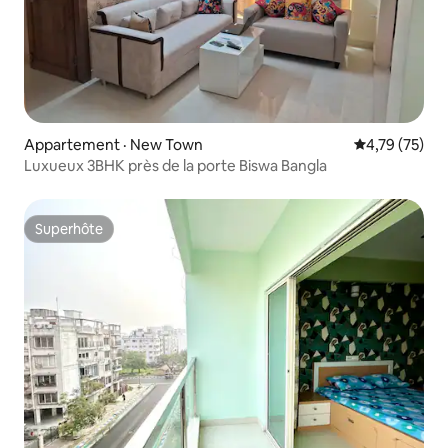
Appartement · New Town
Note moyenne
4,79 (75)
Luxueux 3BHK près de la porte Biswa Bangla
Superhôte
Superhôte