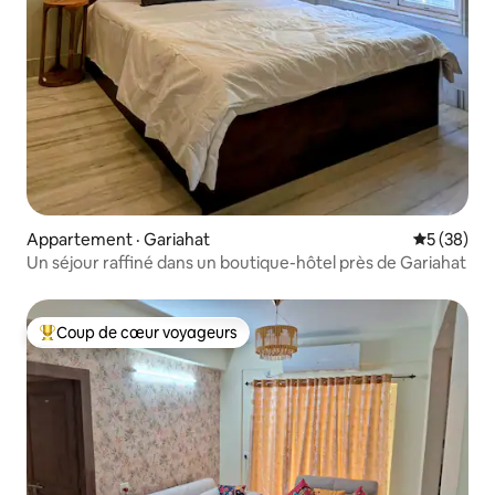
Appartement · Gariahat
Note moye
5 (38)
Un séjour raffiné dans un boutique-hôtel près de Gariahat
Coup de cœur voyageurs
Coup de cœur voyageurs parmi les plus aimés