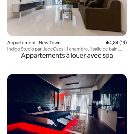
Appartement · New Town
Note moyenne
4,84 (19)
Indigo Studio par JadeCaps | 1 chambre, 1 salle de bain,
Appartements à louer avec spa
New Town, Kolkata