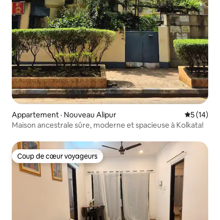
Appartement · Nouveau Alipur
Note moye
5 (14)
Maison ancestrale sûre, moderne et spacieuse à Kolkata!
Coup de cœur voyageurs
Coup de cœur voyageurs