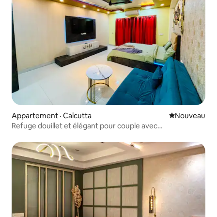
Appartement · Calcutta
Nouvel hébe
Nouveau
Refuge douillet et élégant pour couple avec
piscine/aéroport