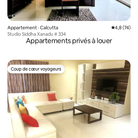
Appartement · Calcutta
Note moyenn
4,8 (74)
Studio Siddha Xanadu # 334
Appartements privés à louer
Coup de cœur voyageurs
Coup de cœur voyageurs