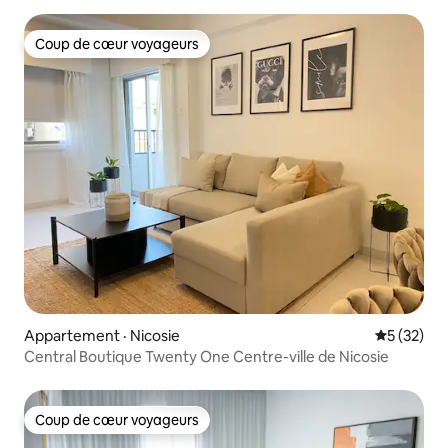
Coup de cœur voyageurs
Coup de cœur voyageurs
Appartement · Nicosie
Note moye
5 (32)
Central Boutique Twenty One Centre-ville de Nicosie
Coup de cœur voyageurs
Coup de cœur voyageurs