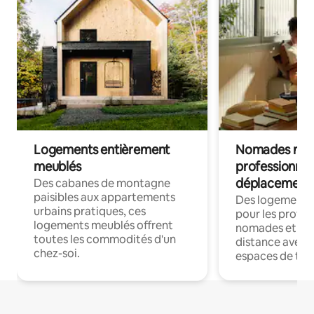
Logements entièrement
Nomades num
meublés
professionnel
déplacement
Des cabanes de montagne
paisibles aux appartements
Des logements
urbains pratiques, ces
pour les profes
logements meublés offrent
nomades et trav
toutes les commodités d'un
distance avec le
chez-soi.
espaces de trav