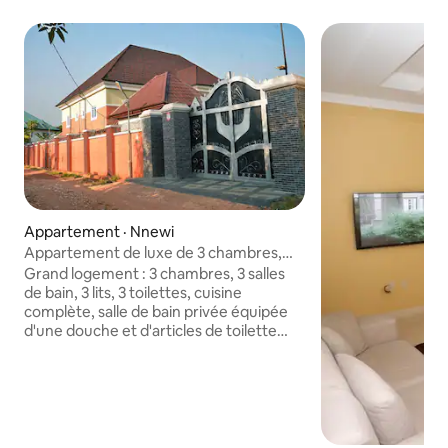
Appartement · Nnewi
Appartement de luxe de 3 chambres,
3 salles de bain @ Oxford Villa
Grand logement : 3 chambres, 3 salles
de bain, 3 lits, 3 toilettes, cuisine
complète, salle de bain privée équipée
d'une douche et d'articles de toilette
gratuits. Les chambres de l'hôtel
disposent également d'une connexion
Wi-Fi gratuite. Tout le groupe sera à
l'aise dans ce logement spacieux et
unique. Oxford Villa III dispose de
3 CHAMBRES, 3 LITS, 3 SALLES DE BAINS