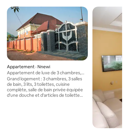
Appartement · Nnewi
Appartement de luxe de 3 chambres,
3 salles de bain @ Oxford Villa
Grand logement : 3 chambres, 3 salles
de bain, 3 lits, 3 toilettes, cuisine
complète, salle de bain privée équipée
d'une douche et d'articles de toilette
gratuits. Les chambres de l'hôtel
disposent également d'une connexion
Wi-Fi gratuite. Tout le groupe sera à
l'aise dans ce logement spacieux et
unique. Oxford Villa III dispose de
3 CHAMBRES, 3 LITS, 3 SALLES DE BAINS