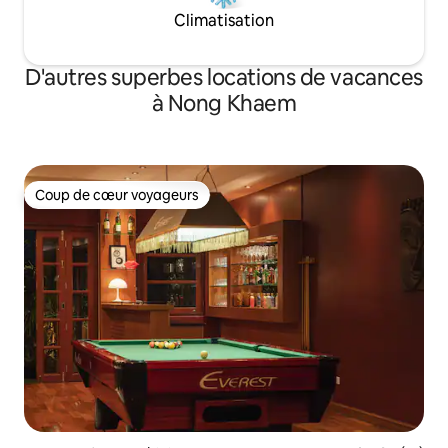
gravures sur bois et des bijoux. Avec son
Climatisation
charme ancien, Baan Silapin est l'endroit
idéal pour passer un après-midi
tranquille à siroter un café tout en lisant
D'autres superbes locations de vacances
un livre pendant que les bateaux
à Nong Khaem
passent. เป็นห้องพักที่มีสิ่งอำนวยความ
สะดวกครบ แอร์ ตู้เย็น ทีวี ติดริมน้ำตกแต่ง
แบบไทย ร่วมสมัย โดย มีระเบียงยื่นไปในน้ำ
อยู่ท่ามกลางชุมชนเดิม มีการแสดงหุ่น
ละครเล็กที่บ้านศิลปิน ซึ่งอยู่ตรงกันข้ามฝั่ง
Coup de cœur voyageurs
คลอง มีอาหารไทยทั้งทางเรือและในชุมชน
Coup de cœur voyageurs
ใกล้เซเว่น และร้านสะดวกซื้อเพียง 200
เมตร มีกิจกรรมมากมาย สามารถล่องเรือ ให้
อาหารปลา เพ้นท์หน้ากาก ชมวัดที่มีอยู่
หลายวัดรอบรอบชุมชน