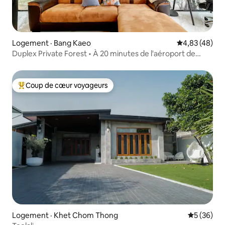
Logement · Bang Kaeo
Note moyenne
4,83 (48)
Duplex Private Forest • À 20 minutes de l'aéroport de
Bangkok
Coup de cœur voyageurs
Coup de cœur voyageurs parmi les plus aimés
Logement · Khet Chom Thong
Note moye
5 (36)