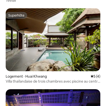
Teelali
Superhôte
Superhôte
Logement · Huai Khwang
Note moy
5 (4)
Villa thaïlandaise de trois chambres avec piscine au centre
de Bangkok / service de prise en charge à l'aéroport à
partir de trois nuits