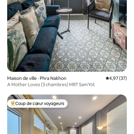
Maison de ville · Phra Nakhon
Note moyenne
4,97 (37)
A Mother Loves (3 chambres) MRT SamYot
Coup de cœur voyageurs
Coup de cœur voyageurs parmi les plus aimés