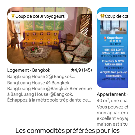
Coup de cœur voyageurs
Coup de cœur 
Coup de cœur voyageurs parmi les plus aimés
Coup de cœur voy
Logement · Bangkok
Note moyenne de 4,9 sur 5, 1
4,9 (145)
BangLuang House 2@ Bangkok
Thaïlande
BangLuang House @ Bangkok
BangLuang House @Bangkok Bienvenue
Appartement · Hu
à BangLuang House @Bangkok.
ng
Échappez à la métropole trépidante de
40 m², une chambr
Bangkok et trouvez la vie tranquille le
balcon LOFT-D4 / 
Vous pouvez chois
long de notre logement à Khlong Bang
sur le toit / près 
mon appartement e
Luang. La chambre comprend la
marché nocturne d
excellent voyage en
climatisation, un réfrigérateur, une
Tonglor
maison est située
télévision et un balcon donnant
Les commodités préférées pour les
en 2024.Le logeme
directement sur le canal. Nous offrons