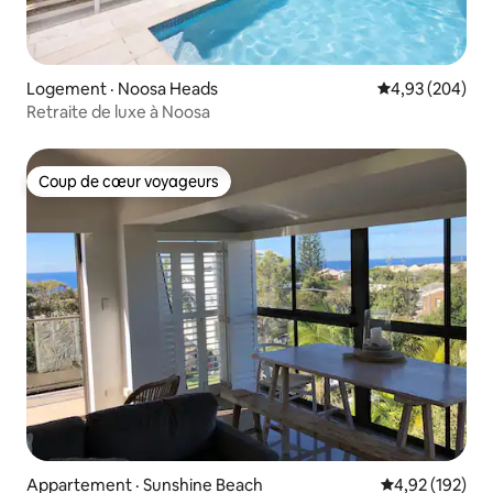
Logement · Noosa Heads
Note moyenne 
4,93 (204)
Retraite de luxe à Noosa
Coup de cœur voyageurs
Coup de cœur voyageurs
Appartement · Sunshine Beach
Note moyenne 
4,92 (192)