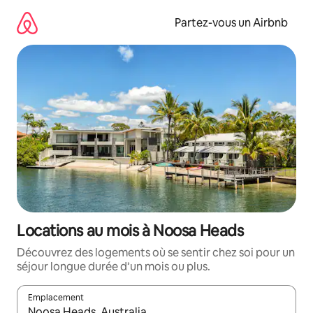
Aller
directement
Partez-vous un Airbnb
au
contenu
Locations au mois à Noosa Heads
Découvrez des logements où se sentir chez soi pour un
séjour longue durée d’un mois ou plus.
Emplacement
Quand les résultats sont affichés, parcourez-les en utilisant les 