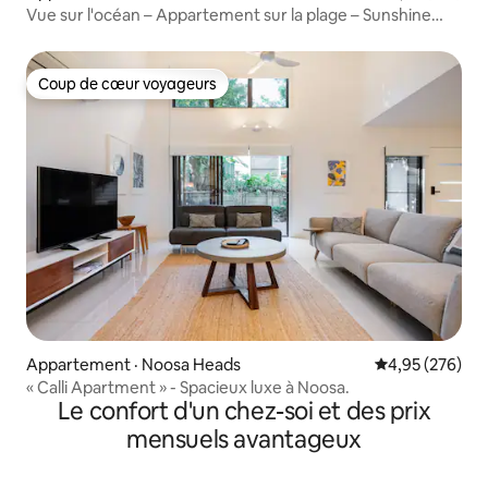
Vue sur l'océan – Appartement sur la plage – Sunshine
Beach
Coup de cœur voyageurs
Coup de cœur voyageurs
Appartement · Noosa Heads
Note moyenne 
4,95 (276)
« Calli Apartment » - Spacieux luxe à Noosa.
Le confort d'un chez-soi et des prix
mensuels avantageux