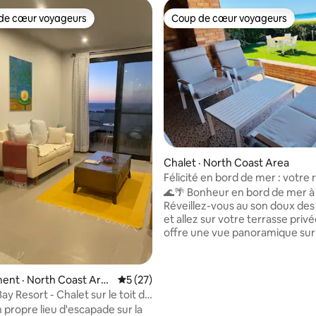
de cœur voyageurs
Coup de cœur voyageurs
cœur voyageurs parmi les plus aimés
Coup de cœur voyageurs
 sur 5, 19 commentaires
Chalet · North Coast Area
Félicité en bord de mer : votre 
tranquille à Zomoroda
🌊🌴 Bonheur en bord de mer 
Réveillez-vous au son doux de
et allez sur votre terrasse privé
offre une vue panoramique sur
turquoise. Notre chalet au pre
en bord de mer à Zomorda est
l'escapade familiale parfaite sur
ent · North Coast Are
Note moyenne de 5 sur 5, 27 commentai
5 (27)
nord de l'Égypte. chambres climatisées ❄️
ay Resort - Chalet sur le toit de
📵 Zone de désintoxication nu
es
 propre lieu d'escapade sur la
Pas de Wi-Fi, juste la Méditerra