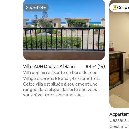
Superhôte
Coup 
Superhôte
Coup de 
Villa · ADH Dheraa Al Bahri
Note moyenne de 4,74
4,74 (19)
Villa duplex relaxante en bord de mer
Village d'Omraa ElBehar, 47 kilomètres.
Cette villa est située à seulement une
rangée de la plage, de sorte que vous
vous réveillerez avec une vue
magnifique sur la mer et vous
endormirez au son apaisant des vagues
la nuit. Elle dispose d'une grande véranda
Appartem
et d'un jardin privé, ce qui vous offre de
a
Ceasar's B
nombreux endroits magnifiques pour
3 chambr
C'est mon
vous asseoir et vous détendre. Notre villa