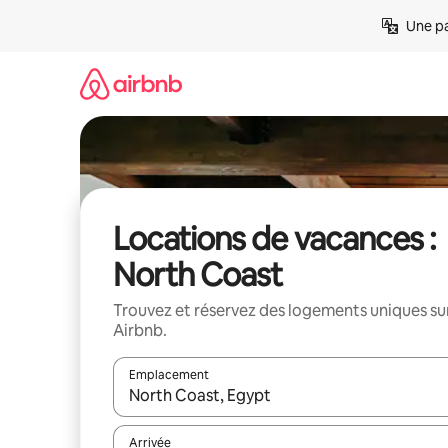
Aller
Une pa
directement
au
contenu
Locations de vacances :
North Coast
Trouvez et réservez des logements uniques su
Airbnb.
Emplacement
Quand les résultats sont affichés, parcourez-les en 
Arrivée