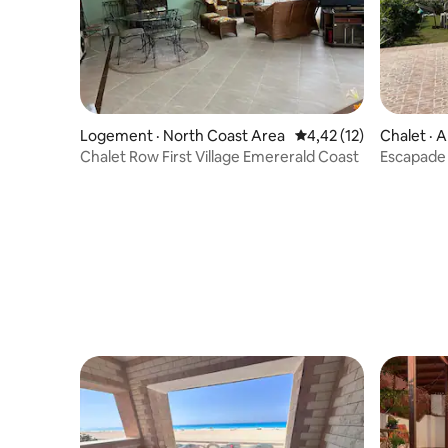
Logement · North Coast Area
Note moyenne de 4,42
4,42 (12)
Chalet · 
Chalet Row First Village Emererald Coast
Escapade 
chalet du