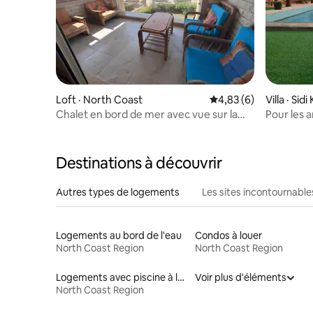
Loft · North Coast
Note moyenne de 4,8
4,83 (6)
Villa · Sidi
Chalet en bord de mer avec vue sur la
Pour les 
mer au premier rang | Zomoroda
beauté, 
Destinations à découvrir
Autres types de logements
Les sites incontournable
Logements au bord de l'eau
Condos à louer
North Coast Region
North Coast Region
Logements avec piscine à louer
Voir plus d'éléments
North Coast Region