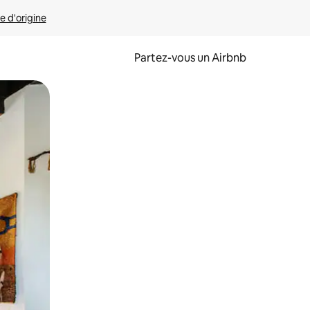
e d'origine
Partez-vous un Airbnb
et en les faisant glisser.