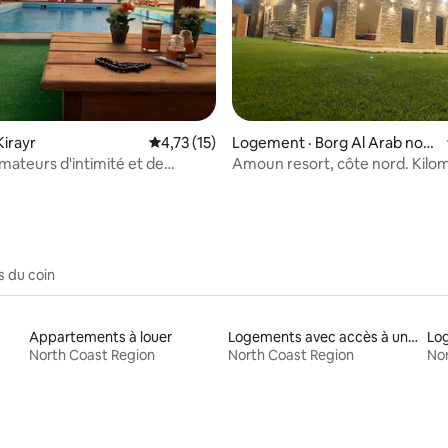
3 sur 5, 6 commentaires
 Kirayr
Note moyenne de 4,73 sur 5, 15 commentai
4,73 (15)
Logement · Borg Al Arab nort
h coast
amateurs d'intimité et de
Amoun resort, côte nord. Kilom
bienvenue chez moi ❤
Borg al arab.
s du coin
Appartements à louer
Logements avec accès à un lac
North Coast Region
North Coast Region
Nor