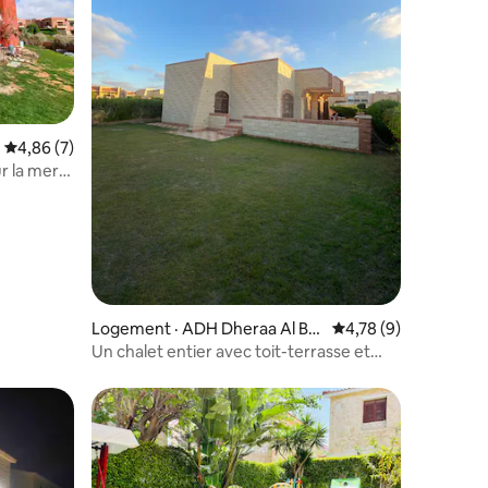
res
Note moyenne de 4,86 sur 5, 7 commentaires
4,86 (7)
ur la mer
Logement · ADH Dheraa Al Ba
Note moyenne de 4,7
4,78 (9)
hri
Un chalet entier avec toit-terrasse et
grand jardin