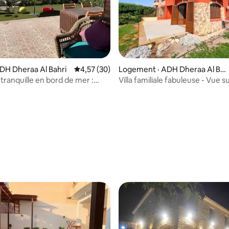
 sur 5, 12 commentaires
ADH Dheraa Al Bahri
Note moyenne de 4,57 sur 5, 30 commentai
4,57 (30)
Logement · ADH Dheraa Al Ba
hri
tranquille en bord de mer :
Villa familiale fabuleuse - Vue s
 complexe hôtelier Zomoroda
et la piscine principale