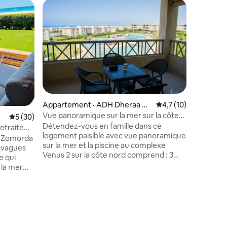
Chalet · 
Superhô
Superhô
Chalet fa
Découvre
de 3 cham
Zomoroda 
nord. Peu
Compren
une cuis
terrasse 
mer et un
Appartement · ADH Dheraa Al
Note moyenne de 4,
4,7 (10)
Parfait p
Bahri
Vue panoramique sur la mer sur la côte
Note moyenne de 5 sur 5, 30 commentaires
5 (30)
d'une esc
nord الساحل الشمالي
Détendez-vous en famille dans ce
des pisci
retraite
logement paisible avec vue panoramique
et à 4 mi
à Zomorda
sur la mer et la piscine au complexe
Stationne
s vagues
Venus 2 sur la côte nord comprend : 3
vacances 
e qui
chambres climatisées Chambre
 la mer
principale 2 salles de bain cuisine
mier rang
entièrement équipée Bord de mer
(5 minutes à pied) L'accès à la plage est
 la côte
res
gratuit 7 piscines Espace enfants, café de
plage, marché, restaurant À 5 minutes
mérique —
du centre commercial Rosana (KFC,
née, le