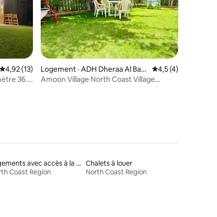
res
Note moyenne de 4,92 sur 5, 13 commentaires
4,92 (13)
Logement · ADH Dheraa Al Bahr
Note moyenne de 4
4,5 (4)
i
ètre 36.
Amoon Village North Coast Village
Amoun Côte Nord
Logements avec accès à la plage
Chalets à louer
th Coast Region
North Coast Region