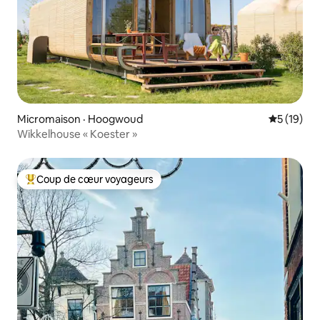
Micromaison · Hoogwoud
Note moye
5 (19)
Wikkelhouse « Koester »
Coup de cœur voyageurs
Coup de cœur voyageurs parmi les plus aimés