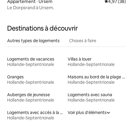
Appartement · Ursem
Note moyenne
4,97 (38)
Le Dorpsrand à Ursem.
Destinations à découvrir
Autres types de logements
Choses à faire
Logements de vacances
Villas à louer
Hollande-Septentrionale
Hollande-Septentrionale
Granges
Maisons au bord de la plage à louer
Hollande-Septentrionale
Hollande-Septentrionale
Auberges de jeunesse
Logements avec sauna
Hollande-Septentrionale
Hollande-Septentrionale
Logements avec accès à la plage
Voir plus d'éléments
Hollande-Septentrionale