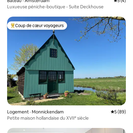
Bateau · Amsterdam
Note moy
5 (4)
Luxueuse péniche-boutique - Suite Deckhouse
Coup de cœur voyageurs
Coup de cœur voyageurs parmi les plus aimés
Logement · Monnickendam
Note moye
5 (89)
Petite maison hollandaise du XVIIᵉ siècle