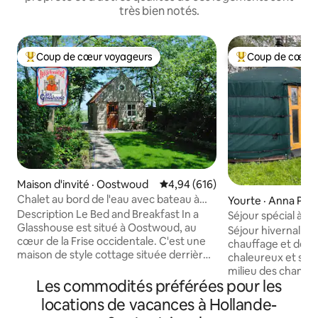
très bien notés.
Coup de cœur voyageurs
Coup de cœur 
Coup de cœur voyageurs parmi les plus aimés
Coup de cœur voy
Maison d'invité · Oostwoud
Note moyenne de 4,94 sur 5, 6
4,94 (616)
Chalet au bord de l'eau avec bateau à
Yourte · Anna Pau
moteur
Description Le Bed and Breakfast In a
Séjour spécial à Ti
Glasshouse est situé à Oostwoud, au
champs de bulbes
Séjour hivernal par
cœur de la Frise occidentale. C'est une
chauffage et déjeu
maison de style cottage située derrière
chaleureux et super
notre atelier de verrerie dans le jardin
milieu des champs
profond au bord de l'eau. Il est à louer en
Les commodités préférées pour les
seulement 15 minu
tant que B&B mais aussi en tant que
plage se trouve c
locations de vacances à Hollande-
maison de vacances pour une période
et romantique app