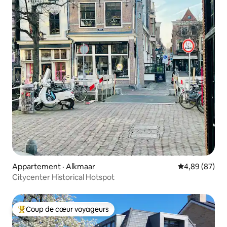
Appartement · Alkmaar
Note moyenne
4,89 (87)
Citycenter Historical Hotspot
Coup de cœur voyageurs
Coup de cœur voyageurs parmi les plus aimés