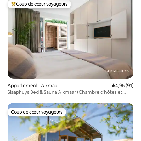
Coup de cœur voyageurs
Coup de cœur voyageurs parmi les plus aimés
Appartement · Alkmaar
Note moyenne
4,95 (91)
Slaaphuys Bed & Sauna Alkmaar (Chambre d'hôtes et
sauna)
Coup de cœur voyageurs
Coup de cœur voyageurs